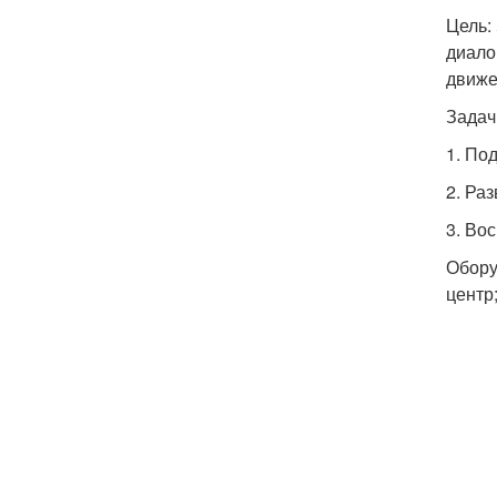
Цель:
диало
движе
Задач
1. По
2. Ра
3. Во
Обору
центр