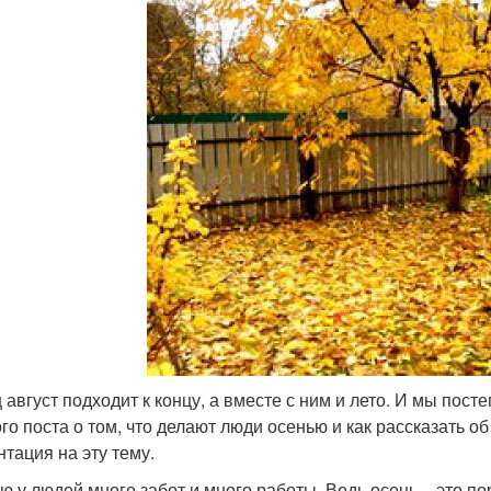
 август подходит к концу, а вместе с ним и лето. И мы пос
ого поста о том, что делают люди осенью и как рассказать о
нтация на эту тему.
ю у людей много забот и много работы. Ведь осень – это по