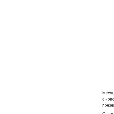
Месяц
с нов
презе
Осень