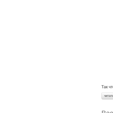
Так ч
читат
Вас