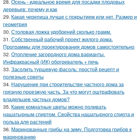
28.
Осень - идеальное время для посадки плодовых
деревьев: почему и как
29.
Какая черепица лучше с покрытием или нет. Размер и
геометрия
30.
Столовая ложка удобрений сколько грамм.
31.
Собственный рабочий проект жилого дома.
Программы для проектирования домов самостоятельно
32.
Отопление загородного дома варианты.
Инфракрасный (ИК) обогреватель + печь
33.
Засолить туршевую фасоль: простой рецепт и
полезные советы
34.
Нарушение при строительстве частного дома за
грязную проезжую часть. За что могут оштрафовать
владельцев частных домов?
35.
Какие комнатные цветы можно поливать
нашатырным спиртом. Свойства нашатырного спирта и
польза для растений
36.
Маринованные грибы на зиму. Подготовка грибов к
маринованию