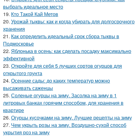
выбрать идеальное место
19.
Кто Такой Кай Метов
20.
Урожай тыквы: как и когда убирать для долгосрочного
хранения
21.
Как определить идеальный срок сбора тыквы в
Подмосковье
22.
Яблонька в осень: как сделать посадку максимально
эффективной
23.
Откройте для себя 5 лучших сортов огурцов для
открытого грунта
24.
Осенние сады: до каких температур можно
высаживать саженцы
25.
Соленые огурцы на зиму. Засолка на зиму в 1
литровых банках горячим способом, для хранения в
квартире
26.
Огурцы кусочками на зиму. Лучшие рецепты на зиму
27.
Чем укрыть розы на зиму. Воздушно-сухой способ
укрытия роз на зиму