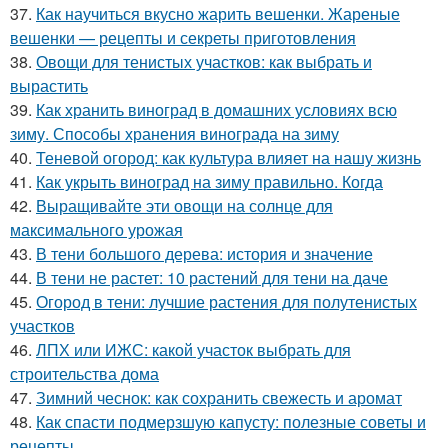
37.
Как научиться вкусно жарить вешенки. Жареные
вешенки — рецепты и секреты приготовления
38.
Овощи для тенистых участков: как выбрать и
вырастить
39.
Как хранить виноград в домашних условиях всю
зиму. Способы хранения винограда на зиму
40.
Теневой огород: как культура влияет на нашу жизнь
41.
Как укрыть виноград на зиму правильно. Когда
42.
Выращивайте эти овощи на солнце для
максимального урожая
43.
В тени большого дерева: история и значение
44.
В тени не растет: 10 растений для тени на даче
45.
Огород в тени: лучшие растения для полутенистых
участков
46.
ЛПХ или ИЖС: какой участок выбрать для
строительства дома
47.
Зимний чеснок: как сохранить свежесть и аромат
48.
Как спасти подмерзшую капусту: полезные советы и
рецепты