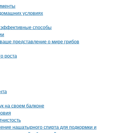
рименты
 домашних условиях
 и эффективные способы
ии
 ваше представление о мире грибов
го роста
нта
ук на своем балконе
ловия
тнистость
ение нашатырного спирта для подкормки и