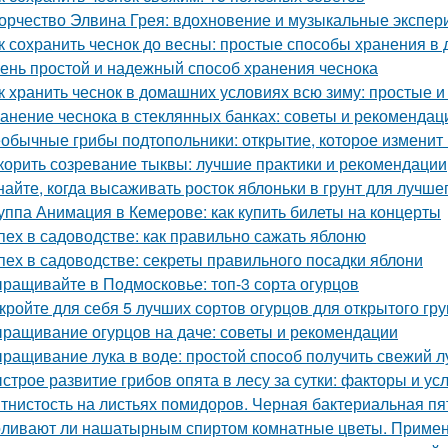
орчество Элвина Грея: вдохновение и музыкальные экспе
к сохранить чеснок до весны: простые способы хранения в
ень простой и надежный способ хранения чеснока
к хранить чеснок в домашних условиях всю зиму: простые
анение чеснока в стеклянных банках: советы и рекомендац
обычные грибы подтопольники: открытие, которое изменит
корить созревание тыквы: лучшие практики и рекомендации
найте, когда высаживать росток яблоньки в грунт для лучше
уппа Анимация в Кемерове: как купить билеты на концерты
пех в садоводстве: как правильно сажать яблоню
пех в садоводстве: секреты правильного посадки яблони
ращивайте в Подмосковье: топ-3 сорта огурцов
кройте для себя 5 лучших сортов огурцов для открытого гру
ращивание огурцов на даче: советы и рекомендации
ращивание лука в воде: простой способ получить свежий л
строе развитие грибов опята в лесу за сутки: факторы и ус
тнистость на листьях помидоров. Черная бактериальная пя
ливают ли нашатырным спиртом комнатные цветы. Примен