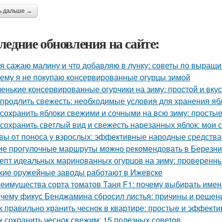
ь дальше →
ледние обновления на сайте:
 я сажаю малину и что добавляю в лунку: советы по выращ
ему я не покупаю консервированные огурцы зимой
енькие консервированные огурчики на зиму: простой и вку
 продлить свежесть: необходимые условия для хранения яб
 сохранить яблоки свежими и сочными на всю зиму: просты
 сохранить светлый вид и свежесть нарезанных яблок: мои 
вы от поноса у взрослых: эффективные народные средства
ие прогулочные маршруты можно рекомендовать в Березни
епт идеальных маринованных огурцов на зиму: проверенн
кие оружейные заводы работают в Ижевске
еимущества сорта томатов Таня F1: почему выбирать имен
чему фикус Бенджамина сбросил листья: причины и решен
к правильно хранить чеснок в квартире: простые и эффект
к сохранить чеснок свежим: 15 полезных советов