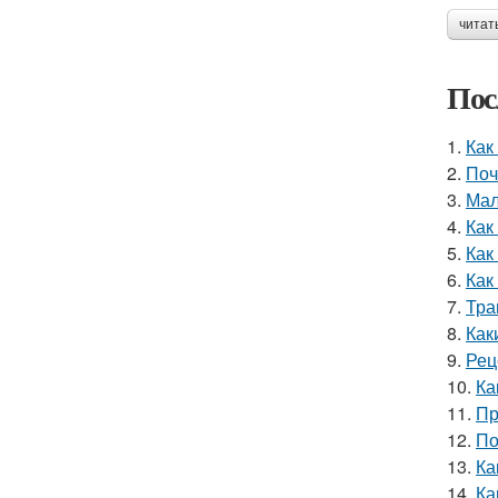
читат
Пос
1.
Как
2.
Поч
3.
Мал
4.
Как
5.
Как
6.
Как
7.
Тра
8.
Как
9.
Рец
10.
Ка
11.
Пр
12.
По
13.
Ка
14.
Ка