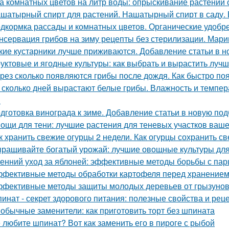
а комнатных цветов на литр воды: опрыскивание растений 
шатырный спирт для растений. Нашатырный спирт в саду. 
дкормка рассады и комнатных цветов. Органические удобр
нсервация грибов на зиму рецепты без стерилизации. Мари
кие кустарники лучше приживаются. Добавление статьи в н
уктовые и ягодные культуры: как выбрать и вырастить лучш
рез сколько появляются грибы после дождя. Как быстро по
 сколько дней вырастают белые грибы. Влажность и темпер
я
дготовка винограда к зиме. Добавление статьи в новую под
ощи для тени: лучшие растения для теневых участков ваше
к хранить свежие огурцы 2 недели. Как огурцы сохранить с
ращивайте богатый урожай: лучшие овощные культуры для
енний уход за яблоней: эффективные методы борьбы с па
фективные методы обработки картофеля перед хранение
фективные методы защиты молодых деревьев от грызуно
инат - секрет здорового питания: полезные свойства и рец
обычные заменители: как приготовить торт без шпината
 любите шпинат? Вот как заменить его в пироге с рыбой