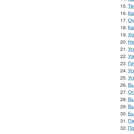
15.
Тв
16.
Ка
17.
Оч
18.
Ка
19.
Хр
20.
Не
21.
Ус
22.
Уз
23.
Гр
24.
Ус
25.
Ус
26.
Вы
27.
От
28.
Вы
29.
Вы
30.
Бы
31.
Пя
32.
По