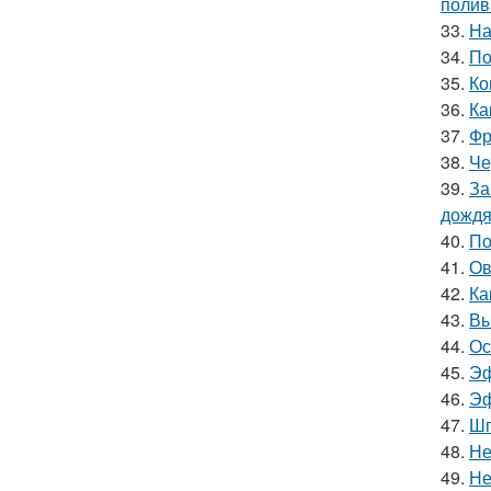
полив
33.
На
34.
По
35.
Ко
36.
Ка
37.
Фр
38.
Че
39.
За
дожд
40.
По
41.
Ов
42.
Ка
43.
Вы
44.
Ос
45.
Эф
46.
Эф
47.
Шп
48.
Не
49.
Не