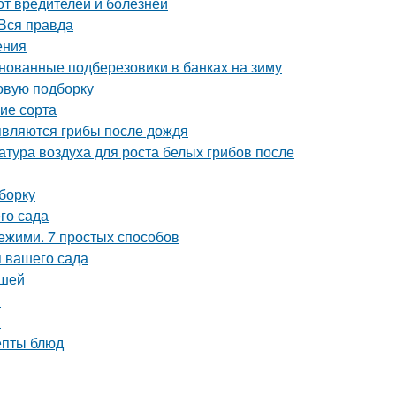
от вредителей и болезней
Вся правда
ения
нованные подберезовики в банках на зиму
овую подборку
ие сорта
являются грибы после дождя
атура воздуха для роста белых грибов после
борку
го сада
вежими. 7 простых способов
 вашего сада
ршей
м
в
епты блюд