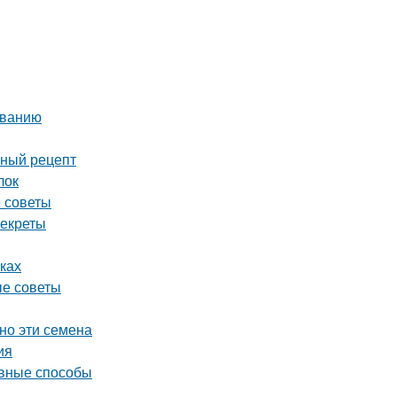
иванию
сный рецепт
лок
е советы
секреты
ках
ые советы
но эти семена
ия
ивные способы