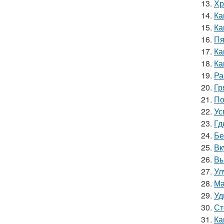
13.
Хр
14.
Ка
15.
Ка
16.
Пя
17.
Ка
18.
Ка
19.
Ра
20.
Гр
21.
По
22.
Ус
23.
Гд
24.
Бе
25.
Вк
26.
Вы
27.
Ул
28.
Ма
29.
Уд
30.
Ст
31.
Ка