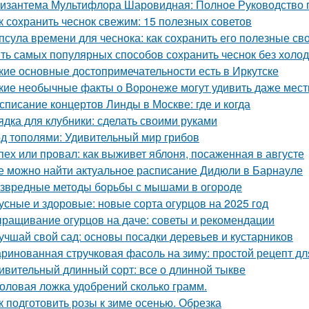
изантема Мультифлора Шаровидная: Полное Руководство
к сохранить чеснок свежим: 15 полезных советов
псула времени для чеснока: как сохранить его полезные св
ть самых популярных способов сохранить чеснок без холо
кие основные достопримечательности есть в Иркутске
кие необычные факты о Воронеже могут удивить даже мес
списание концертов Линды в Москве: где и когда
ядка для клубники: сделать своими руками
д тополями: Удивительный мир грибов
пех или провал: как выживет яблоня, посаженная в августе
е можно найти актуальное расписание Дидюли в Барнауле
звредные методы борьбы с мышами в огороде
усные и здоровые: новые сорта огурцов на 2025 год
ращивание огурцов на даче: советы и рекомендации
учшай свой сад: основы посадки деревьев и кустарников
ринованная стручковая фасоль на зиму: простой рецепт дл
ивительный длинный сорт: все о длинной тыкве
оловая ложка удобрений сколько грамм.
к подготовить розы к зиме осенью. Обрезка