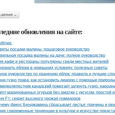
ь дальше →
ледние обновления на сайте:
dlines:
реты посадки малины: пошаговое руководство
вильная посадка малины на даче: полное руководство
ие кафе и рестораны популярны среди местных жителей
 хранить яблоки в домашних условиях: полезные советы
ное руководство по хранению яблок: правила и лучшие сп
кни гузно трава: как остановить диарею с помощью природ
 мелколепестник канадский помогает заткнуть гузно: народ
епт маринованных огурцов без закатки с уксусом: простой 
ня F1: секрет высокого урожая помидоров
чему фикус Бенджамина сбрасывает листья: причины и ре
кие современные тенденции в культуре и искусстве предст