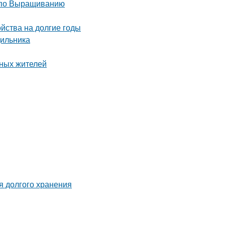
 по Выращиванию
ойства на долгие годы
дильника
тных жителей
я долгого хранения