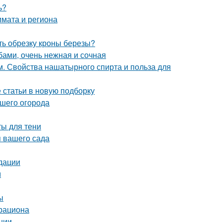
ь?
лимата и региона
ть обрезку кроны березы?
бами, очень нежная и сочная
. Свойства нашатырного спирта и польза для
статьи в новую подборку
ашего огорода
ты для тени
 вашего сада
дации
м
ы
 рациона
нии