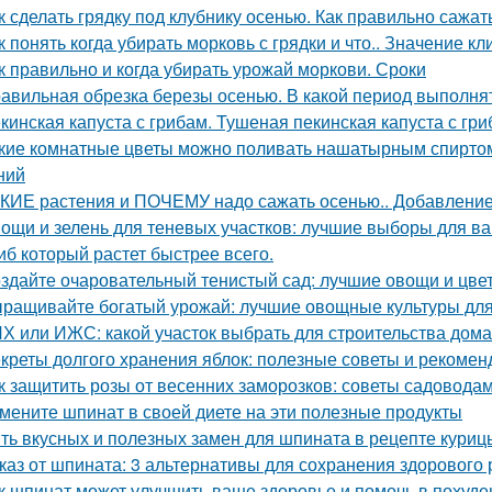
к сделать грядку под клубнику осенью. Как правильно сажат
к понять когда убирать морковь с грядки и что.. Значение к
к правильно и когда убирать урожай моркови. Сроки
авильная обрезка березы осенью. В какой период выполня
кинская капуста с грибам. Тушеная пекинская капуста с гри
кие комнатные цветы можно поливать нашатырным спиртом
ний
КИЕ растения и ПОЧЕМУ надо сажать осенью.. Добавление 
ощи и зелень для теневых участков: лучшие выборы для в
иб который растет быстрее всего.
здайте очаровательный тенистый сад: лучшие овощи и цве
ращивайте богатый урожай: лучшие овощные культуры для
Х или ИЖС: какой участок выбрать для строительства дома
креты долгого хранения яблок: полезные советы и рекомен
к защитить розы от весенних заморозков: советы садовода
мените шпинат в своей диете на эти полезные продукты
ть вкусных и полезных замен для шпината в рецепте куриц
каз от шпината: 3 альтернативы для сохранения здорового
к шпинат может улучшить ваше здоровье и помочь в похуде