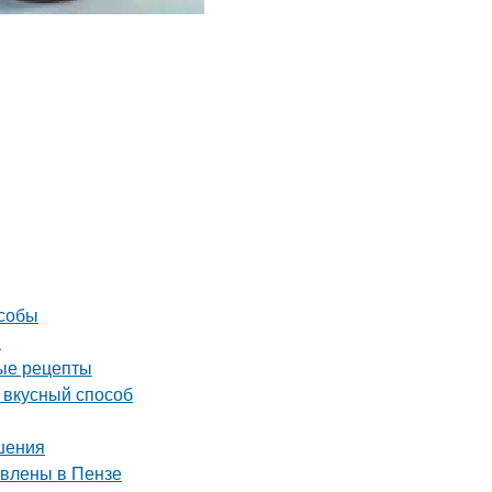
особы
ы
ные рецепты
и вкусный способ
шения
авлены в Пензе