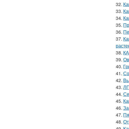
32.
Ка
33.
Ка
34.
Ка
35.
Пр
36.
Пе
37.
Ка
расте
38.
КА
39.
Ов
40.
Гр
41.
Со
42.
Вы
43.
ЛП
44.
Се
45.
Ка
46.
За
47.
Пя
48.
От
49.
Ка