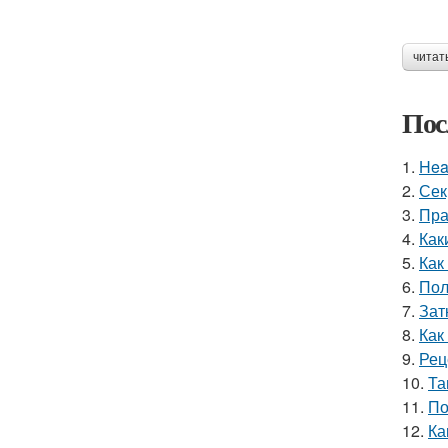
читат
Пос
1.
Hea
2.
Сек
3.
Пра
4.
Как
5.
Как
6.
Пол
7.
Зат
8.
Как
9.
Рец
10.
Та
11.
По
12.
Ка