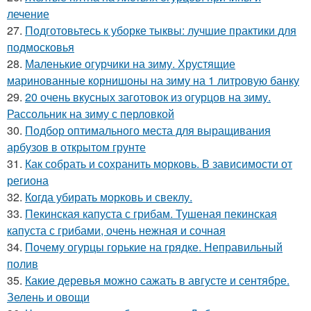
лечение
27.
Подготовьтесь к уборке тыквы: лучшие практики для
подмосковья
28.
Маленькие огурчики на зиму. Хрустящие
маринованные корнишоны на зиму на 1 литровую банку
29.
20 очень вкусных заготовок из огурцов на зиму.
Рассольник на зиму с перловкой
30.
Подбор оптимального места для выращивания
арбузов в открытом грунте
31.
Как собрать и сохранить морковь. В зависимости от
региона
32.
Когда убирать морковь и свеклу.
33.
Пекинская капуста с грибам. Тушеная пекинская
капуста с грибами, очень нежная и сочная
34.
Почему огурцы горькие на грядке. Неправильный
полив
35.
Какие деревья можно сажать в августе и сентябре.
Зелень и овощи