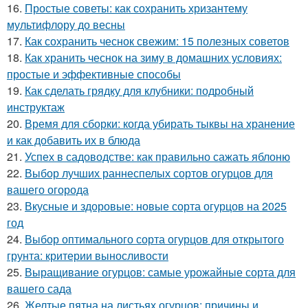
16.
Простые советы: как сохранить хризантему
мультифлору до весны
17.
Как сохранить чеснок свежим: 15 полезных советов
18.
Как хранить чеснок на зиму в домашних условиях:
простые и эффективные способы
19.
Как сделать грядку для клубники: подробный
инструктаж
20.
Время для сборки: когда убирать тыквы на хранение
и как добавить их в блюда
21.
Успех в садоводстве: как правильно сажать яблоню
22.
Выбор лучших раннеспелых сортов огурцов для
вашего огорода
23.
Вкусные и здоровые: новые сорта огурцов на 2025
год
24.
Выбор оптимального сорта огурцов для открытого
грунта: критерии выносливости
25.
Выращивание огурцов: самые урожайные сорта для
вашего сада
26.
Желтые пятна на листьях огурцов: причины и