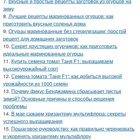
7.
Вкусные и простые рецепты заготовок из огурцов на
зиму
8.
Лучшие рецепты маринованных огурцов: как
приготовить вкусные соленья дома
9.
Огурцы маринованные без стерилизации: простой
рецепт для домашних заготовок
10.
Секрет хрустящих огурчиков: как приготовить
идеальные маринованные огурцы
11.
Купить семена томат Таня F1: выращиваем
высокоурожайный сорт
12.
Семена томата 'Таня F1': как добиться высокой
урожайности из 1000 семян
13.
Почему фикус Бенджамина сбрасывает листья
зимой? Основные причины и способы решения
проблемы
14.
В мае сажаем хризантему мультифлора: секреты
успешного выращивания
15.
Пошаговое руководство: как правильно черенковать
и укоренять хризантему мультифлору