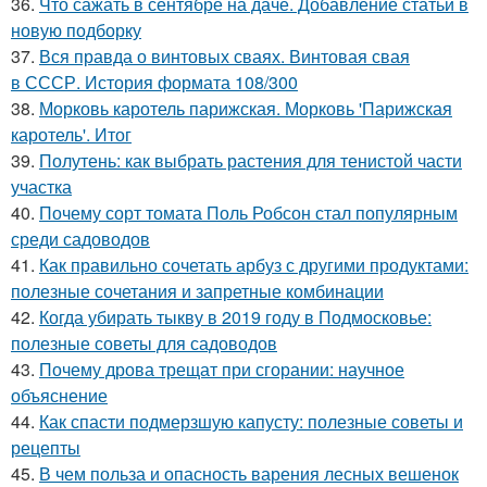
36.
Что сажать в сентябре на даче. Добавление статьи в
новую подборку
37.
Вся правда о винтовых сваях. Винтовая свая
в СССР. История формата 108/300
38.
Морковь каротель парижская. Морковь 'Парижская
каротель'. Итог
39.
Полутень: как выбрать растения для тенистой части
участка
40.
Почему сорт томата Поль Робсон стал популярным
среди садоводов
41.
Как правильно сочетать арбуз с другими продуктами:
полезные сочетания и запретные комбинации
42.
Когда убирать тыкву в 2019 году в Подмосковье:
полезные советы для садоводов
43.
Почему дрова трещат при сгорании: научное
объяснение
44.
Как спасти подмерзшую капусту: полезные советы и
рецепты
45.
В чем польза и опасность варения лесных вешенок