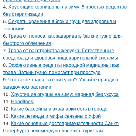
4.
Хрустящие корнишоны на зиму: 5 простых рецептов
без стерилизации
5.
Секреты хранения яблок и груш для здоровья и
экономии
6.
Трава от поноса: как заваривать 'заткни гузно' для
быстрого облегчения
7.
Трава от расстройства желудка: Естественные
средства для здоровья пищеварительной системы
8.
Эффективные рецепты народной медицины: как
трава 'Заткни гузно' помогает при простуде
9.
Что такое трава 'заткни гузно'? Узнайте правду о
загадочном растении
10.
Хрустящие огурцы на зиму: маринад без уксуса
11.
Headlines:
12.
Какие бассейны и аквапарки есть в городе
13.
Какие легенды и мифы связаны с Уфой
14.
Какие основные достопримечательности Санкт-
Петербурга рекомендуют посетить туристам