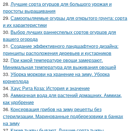
28.
Лучшие сорта огурцов для большого урожая и
простоты выращивания
29.
Самоопыляемые огурцы для открытого грунта: сорта
и их характеристики
30.
Выбор лучших раннеспелых сортов огурцов для
вашего огорода
31.
Создание эффективного ландшафтного дизайна:
принципы расположения деревьев и кустарников
32.
При какой температуре овощи замерзают.
Минимальная температура для выживания овощей
33.
Уборка моркови на хранение на зиму. Уборка
корнеплода
34.
Хаус Рита Коза: История и значение
35.
Аммиачная вода для растений домашних. Аммиак,
как удобрение
36.
Консервация грибов на зиму рецепты без
стерилизации. Маринованные подберезовики в банках
на зиму
37.
Какие тыквы бывают. Лучшие сорта тыквы