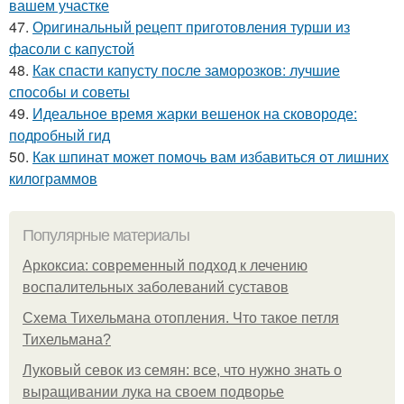
вашем участке
47.
Оригинальный рецепт приготовления турши из
фасоли с капустой
48.
Как спасти капусту после заморозков: лучшие
способы и советы
49.
Идеальное время жарки вешенок на сковороде:
подробный гид
50.
Как шпинат может помочь вам избавиться от лишних
килограммов
Популярные материалы
Аркоксиа: современный подход к лечению
воспалительных заболеваний суставов
Схема Тихельмана отопления. Что такое петля
Тихельмана?
Луковый севок из семян: все, что нужно знать о
выращивании лука на своем подворье