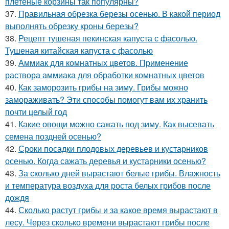
плетеные корзины так популярны?
37.
Правильная обрезка березы осенью. В какой период
выполнять обрезку кроны березы?
38.
Рецепт тушеная пекинская капуста с фасолью.
Тушеная китайская капуста с фасолью
39.
Аммиак для комнатных цветов. Применение
раствора аммиака для обработки комнатных цветов
40.
Как заморозить грибы на зиму. Грибы можно
замораживать? Эти способы помогут вам их хранить
почти целый год
41.
Какие овощи можно сажать под зиму. Как высевать
семена поздней осенью?
42.
Сроки посадки плодовых деревьев и кустарников
осенью. Когда сажать деревья и кустарники осенью?
43.
За сколько дней вырастают белые грибы. Влажность
и температура воздуха для роста белых грибов после
дождя
44.
Сколько растут грибы и за какое время вырастают в
лесу. Через сколько времени вырастают грибы после