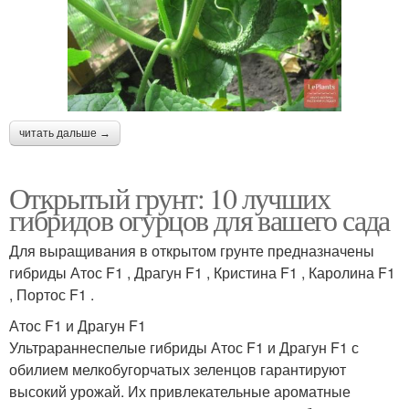
читать дальше →
Открытый грунт: 10 лучших
гибридов огурцов для вашего сада
Для выращивания в открытом грунте предназначены
гибриды Атос F1 , Драгун F1 , Кристина F1 , Каролина F1
, Портос F1 .
Атос F1 и Драгун F1
Ультрараннеспелые гибриды Атос F1 и Драгун F1 с
обилием мелкобугорчатых зеленцов гарантируют
высокий урожай. Их привлекательные ароматные