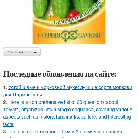
читать дальше →
Последние обновления на сайте:
1.
Устойчивые к морковной мухе: лучшие сорта моркови
для Подмосковья
2.
Here is a comprehensive list of 60 questions about
Tolyatti, organized into a single sequence, covering various
aspects such as history, landmarks, culture, and interesting
facts:
3.
Что означает толщина 1 см и 3 почки у основания