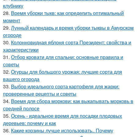
клубнику
28.
Время уборки тыкв: как определить оптимальный
момент
29.
Лунный календарь и время уборки тыквы в Амурском
огороде
30.
Колонновидная яблоня сорта Президент: свойства и
характеристики
31.
Отбор кровати для спальни: основные правила и
советы
32.
Огурцы для большого урожая: лучшие сорта для
вашего огорода
33.
Выбор идеального сорта картофеля для жарки:
проверенные рецепты и советы
34.
Время для сбора моркови: как выкапывать морковь в
средней полосе
35.
Осень - идеальное время для посадки плодовых
деревьев: почему и как
36.
Какие корзины лучше использовать.. Почему