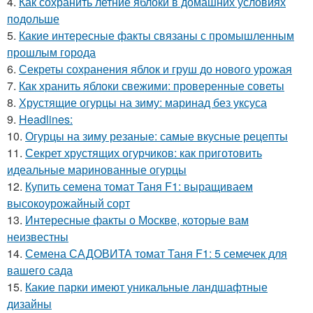
4.
Как сохранить летние яблоки в домашних условиях
подольше
5.
Какие интересные факты связаны с промышленным
прошлым города
6.
Секреты сохранения яблок и груш до нового урожая
7.
Как хранить яблоки свежими: проверенные советы
8.
Хрустящие огурцы на зиму: маринад без уксуса
9.
Headlines:
10.
Огурцы на зиму резаные: самые вкусные рецепты
11.
Секрет хрустящих огурчиков: как приготовить
идеальные маринованные огурцы
12.
Купить семена томат Таня F1: выращиваем
высокоурожайный сорт
13.
Интересные факты о Москве, которые вам
неизвестны
14.
Семена САДОВИТА томат Таня F1: 5 семечек для
вашего сада
15.
Какие парки имеют уникальные ландшафтные
дизайны