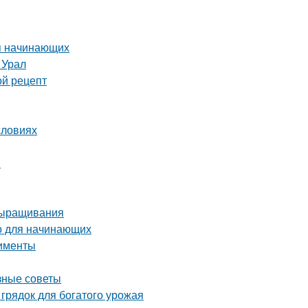
я начинающих
 Урал
ой рецепт
словиях
ы
выращивания
о для начинающих
рименты
зные советы
грядок для богатого урожая