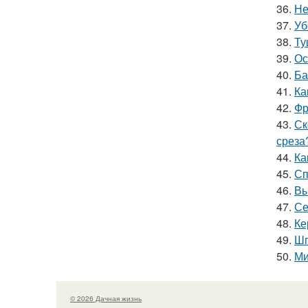
36.
Не
37.
Уб
38.
Ту
39.
Ос
40.
Ба
41.
Ка
42.
Фр
43.
Ск
среза
44.
Ка
45.
Сп
46.
Вы
47.
Се
48.
Ке
49.
Шп
50.
Ми
© 2026 Дачная жизнь