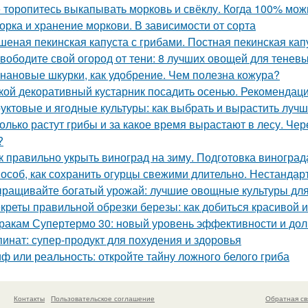
 торопитесь выкапывать морковь и свёклу. Когда 100% мож
орка и хранение моркови. В зависимости от сорта
шеная пекинская капуста с грибами. Постная пекинская кап
вободите свой огород от тени: 8 лучших овощей для теневы
нановые шкурки, как удобрение. Чем полезна кожура?
кой декоративный кустарник посадить осенью. Рекомендаци
уктовые и ягодные культуры: как выбрать и вырастить лучш
олько растут грибы и за какое время вырастают в лесу. Че
?
к правильно укрыть виноград на зиму. Подготовка виноград
особ, как сохранить огурцы свежими длительно. Нестанда
ращивайте богатый урожай: лучшие овощные культуры для
креты правильной обрезки березы: как добиться красивой 
ракам Супертермо 30: новый уровень эффективности и дол
инат: супер-продукт для похудения и здоровья
ф или реальность: откройте тайну ложного белого гриба
Контакты
Пользовательское соглашение
Обратная св