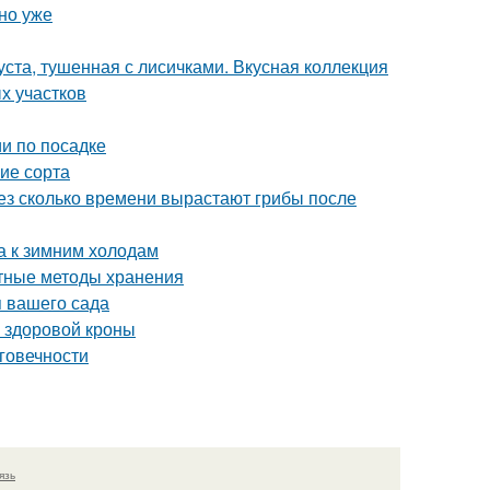
но уже
уста, тушенная с лисичками. Вкусная коллекция
х участков
и по посадке
ие сорта
рез сколько времени вырастают грибы после
а к зимним холодам
ртные методы хранения
 вашего сада
и здоровой кроны
говечности
язь