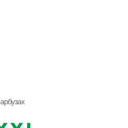
 арбузах