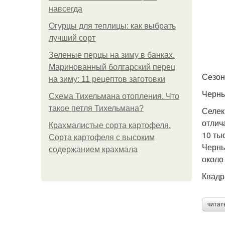
навсегда
Огурцы для теплицы: как выбрать
лучший сорт
Зеленые перцы на зиму в банках.
Маринованный болгарский перец
Сезон
на зиму: 11 рецептов заготовки
Черны
Схема Тихельмана отопления. Что
такое петля Тихельмана?
Селек
отлич
Крахмалистые сорта картофеля.
10 ты
Сорта картофеля с высоким
Черны
содержанием крахмала
около
Квадр
читат