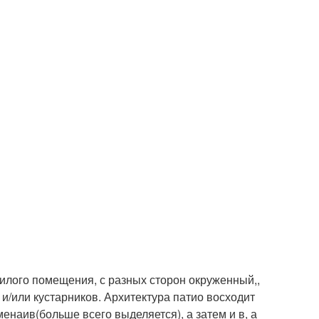
 жилого помещения, с разных сторон окруженный,,
 и/или кустарников. Архитектура патио восходит
наив(больше всего выделяется), а затем и в, а