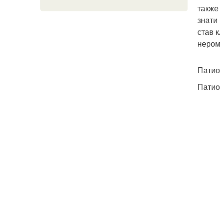
также
знати
став 
нером
Патио
Патио