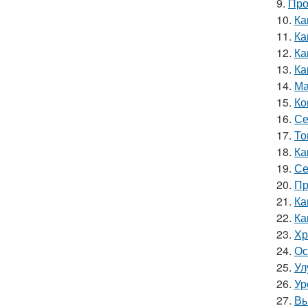
9.
Про
10.
Ка
11.
Ка
12.
Ка
13.
Ка
14.
Ма
15.
Ко
16.
Се
17.
То
18.
Ка
19.
Се
20.
Пр
21.
Ка
22.
Ка
23.
Хр
24.
Ос
25.
Ул
26.
Ур
27.
Вы