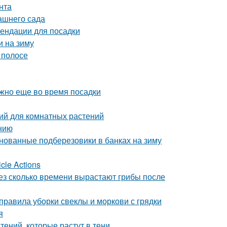
нта
ашнего сада
ендации для посадки
и на зиму
 полосе
ужно еще во время посадки
ий для комнатных растений
нию
нованные подберезовики в банках на зиму
cle Actions
рез сколько времени вырастают грибы после
 правила уборки свеклы и моркови с грядки
я
ений, которые растут в тени