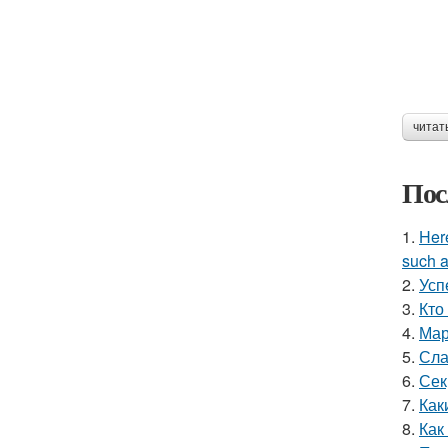
читат
Пос
1.
Here
such a
2.
Усп
3.
Кто
4.
Мар
5.
Сла
6.
Сек
7.
Как
8.
Как