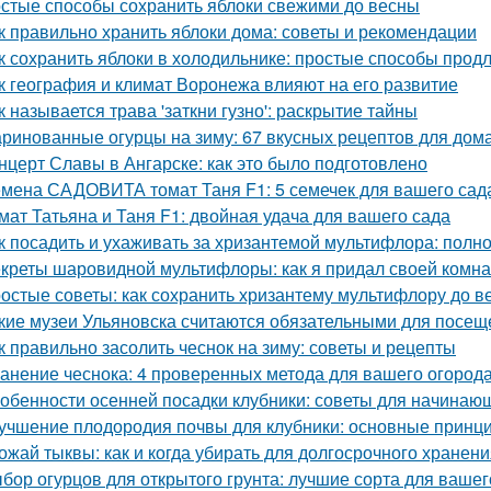
стые способы сохранить яблоки свежими до весны
к правильно хранить яблоки дома: советы и рекомендации
к сохранить яблоки в холодильнике: простые способы прод
к география и климат Воронежа влияют на его развитие
к называется трава 'заткни гузно': раскрытие тайны
ринованные огурцы на зиму: 67 вкусных рецептов для дом
нцерт Славы в Ангарске: как это было подготовлено
мена САДОВИТА томат Таня F1: 5 семечек для вашего сад
мат Татьяна и Таня F1: двойная удача для вашего сада
к посадить и ухаживать за хризантемой мультифлора: полн
креты шаровидной мультифлоры: как я придал своей комн
остые советы: как сохранить хризантему мультифлору до в
кие музеи Ульяновска считаются обязательными для посещ
к правильно засолить чеснок на зиму: советы и рецепты
анение чеснока: 4 проверенных метода для вашего огород
обенности осенней посадки клубники: советы для начинаю
учшение плодородия почвы для клубники: основные принц
ожай тыквы: как и когда убирать для долгосрочного хранен
бор огурцов для открытого грунта: лучшие сорта для вашег