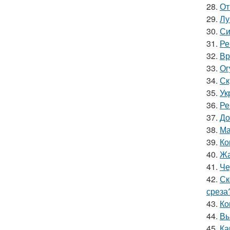
28.
От
29.
Лу
30.
Си
31.
Ре
32.
Вр
33.
Ог
34.
Ск
35.
Ук
36.
Ре
37.
До
38.
Ма
39.
Ко
40.
Жа
41.
Че
42.
Ск
среза
43.
Ко
44.
Вы
45.
Ка