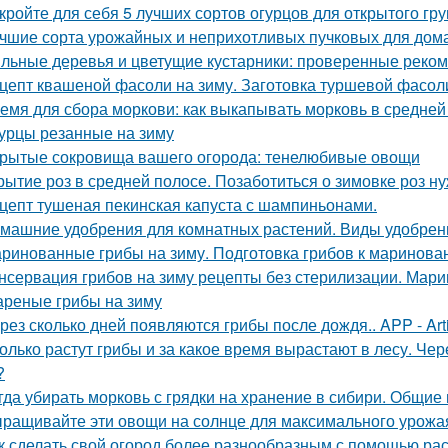
кройте для себя 5 лучших сортов огурцов для открытого гру
чшие сорта урожайных и неприхотливых пучковых для дом
льные деревья и цветущие кустарники: проверенные реком
цепт квашеной фасоли на зиму. Заготовка туршевой фасол
емя для сбора моркови: как выкапывать морковь в средней
урцы резанные на зиму
рытые сокровища вашего огорода: тенелюбивые овощи
рытие роз в средней полосе. Позаботиться о зимовке роз н
цепт тушеная пекинская капуста с шампиньонами.
машние удобрения для комнатных растений. Виды удобрен
ринованные грибы на зиму. Подготовка грибов к маринова
нсервация грибов на зиму рецепты без стерилизации. Мари
реные грибы на зиму
рез сколько дней появляются грибы после дождя.. APP - Arti
олько растут грибы и за какое время вырастают в лесу. Че
?
гда убирать морковь с грядки на хранение в сибири. Общие
ращивайте эти овощи на солнце для максимального урожа
к сделать свой огород более разнообразным с помощью раст