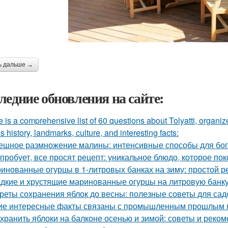
ь дальше →
ледние обновления на сайте:
 is a comprehensive list of 60 questions about Tolyatti, organi
s history, landmarks, culture, and interesting facts:
ешное размножение малины: интенсивные способы для бог
 пробует, все просят рецепт: уникальное блюдо, которое пок
инованные огурцы в 1-литровых банках на зиму: простой р
дкие и хрустящие маринованные огурцы на литровую банку
реты сохранения яблок до весны: полезные советы для са
ие интересные факты связаны с промышленным прошлым 
 хранить яблоки на балконе осенью и зимой: советы и реко