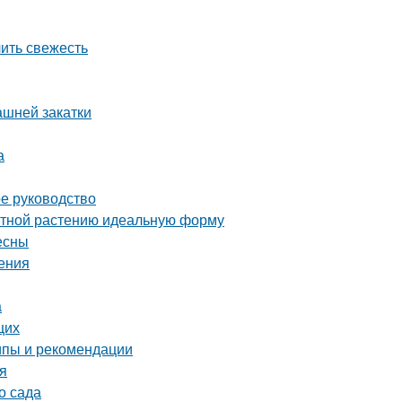
лить свежесть
ашней закатки
а
ое руководство
атной растению идеальную форму
есны
ения
а
щих
ипы и рекомендации
ия
о сада