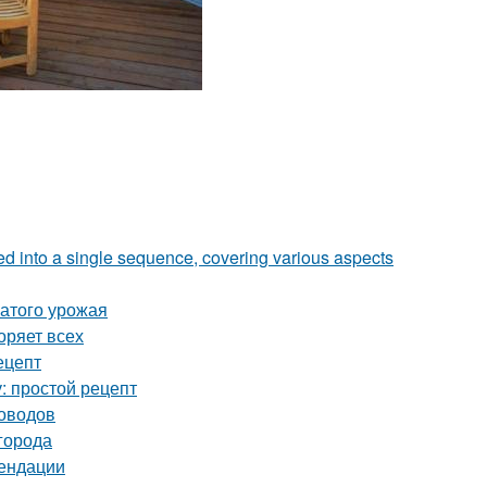
zed into a single sequence, covering various aspects
атого урожая
оряет всех
ецепт
: простой рецепт
доводов
города
мендации