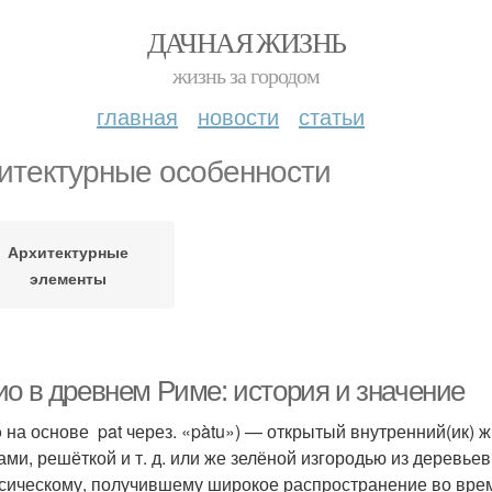
ДАЧНАЯ ЖИЗНЬ
жизнь за городом
главная
новости
статьи
итектурные особенности
Архитектурные
элементы
ио в древнем Риме: история и значение
io на основе pat через. «pàtu») — открытый внутренний(ик)
ами, решёткой и т. д. или же зелёной изгородью из деревьев
ссическому, получившему широкое распространение во време