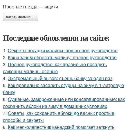
Простые гнезда — ящики
читать дальше →
Последние обновления на сайте:
1.
Секреты посадки малины: пошаговое руководство
2.
Как и зачем обрезать малину: полное руководство
3.
Полное руководство: как правильно посадить
саженцы малины осенью
4.
Экстремальный вызов: съешь банку за один раз
5.
Как правильно засолить огурцы на зиму в 1-литровую
банку
6.
Сушёные, замороженные или консервированные: как
сохранить яблоки на зиму в домашних условиях
7.
Советы, как сохранить яблоки до весны: простые
способы и секреты
8.
Как мелколепестник канадский помогает заткнуть