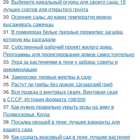
29.
Выберите идеальный огурец для своего сада: 15
лучших сортов для открытого грунта
30.
Осенние сады: до каких температур можно
высаживать саженцы
31.
В помидорах белые твердые прожилки: загадка,
которую мы разгадали
32.
Собственный рабочий проект жилого дома.
Программы для проектирования домов самостоятельно
33.
Уход за растениями в тени у забора: советы и
рекомендации
34.
Заморозки: первые жертвы в саду
35.
Растут ли грибы без дождя. Цезарский гриб
36.
Вся правда о винтовых сваях. Винтовая свая
в СССР. История формата 108/300
37.
Как нужно правильно укрыть розы на зиму в
Подмосковье. Когда
38.
Посадка овощей в тени: лучшие варианты для
вашего сада
39.
Как создать красивый сад в тени: лучшие растения