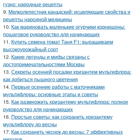
гузно: народные рецепты
9.
Мелколепестник канадский: исцеляющие свойства и
рецепты народной медицины
10.
Как мариновать маленькие огурчики корнишоны:
пошаговое руководство для начинающих
11.
Купить семена томат Таня F1: выращиваем
высокоурожайный сорт
12.
Какие легенды и мифы связаны с
достопримечательностями Москвы
13.
Секреты осенней посадки хризантем мультифлора:
как добиться пышного цветения
14.
Первые осенние работы с маточниками
мультифлоры: основные этапы и советы
15.
Как размножить хризантему мультифлора: полное
руководство для начинающих
16.
Простые советы: как сохранить хризантему
мультифлору до весны
17.
Как сохранить чеснок до весны: 7 эффективных
методов