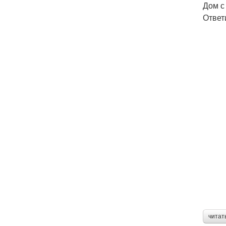
Дом с
Ответ
читат