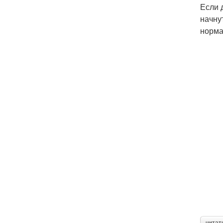
Если 
начну
норма