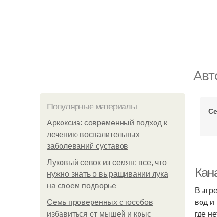
Авт
Популярные материалы
Се
Аркоксиа: современный подход к
лечению воспалительных
заболеваний суставов
Луковый севок из семян: все, что
Кана
нужно знать о выращивании лука
на своем подворье
Выгре
вод и
Семь проверенных способов
где н
избавиться от мышей и крыс