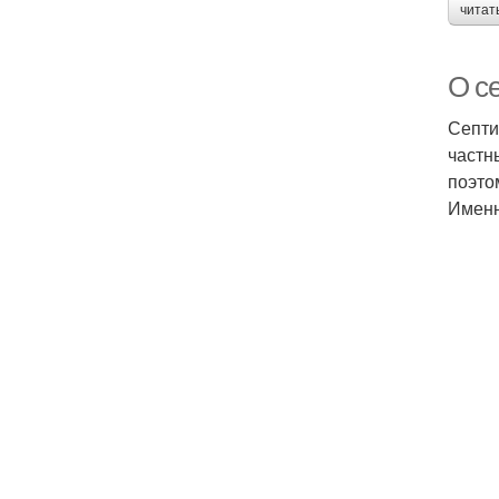
читат
О се
Септи
частн
поэто
Именн