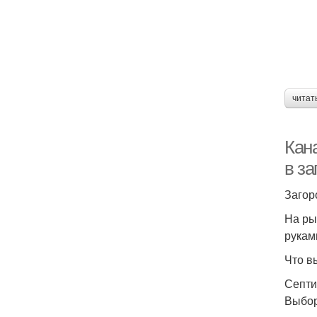
читат
Кан
в з
Загор
На ры
рукам
Что в
Септи
Выбор