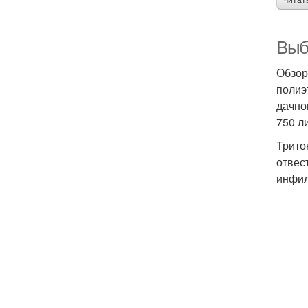
читат
Выбо
Обзор
полиэ
дачно
750 л
Трито
отвес
инфил