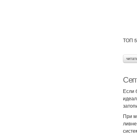
ТОП 5
читат
Сеп
Если 
идеал
затопи
При м
ливне
систе