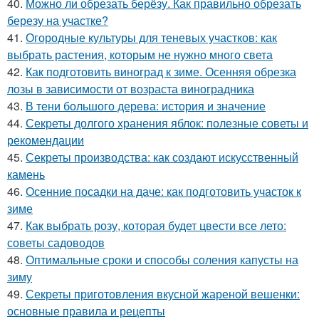
40.
Можно ли обрезать берёзу. Как правильно обрезать
березу на участке?
41.
Огородные культуры для теневых участков: как
выбрать растения, которым не нужно много света
42.
Как подготовить виноград к зиме. Осенняя обрезка
лозы в зависимости от возраста виноградника
43.
В тени большого дерева: история и значение
44.
Секреты долгого хранения яблок: полезные советы и
рекомендации
45.
Секреты производства: как создают искусственный
камень
46.
Осенние посадки на даче: как подготовить участок к
зиме
47.
Как выбрать розу, которая будет цвести все лето:
советы садоводов
48.
Оптимальные сроки и способы соления капусты на
зиму
49.
Секреты приготовления вкусной жареной вешенки:
основные правила и рецепты