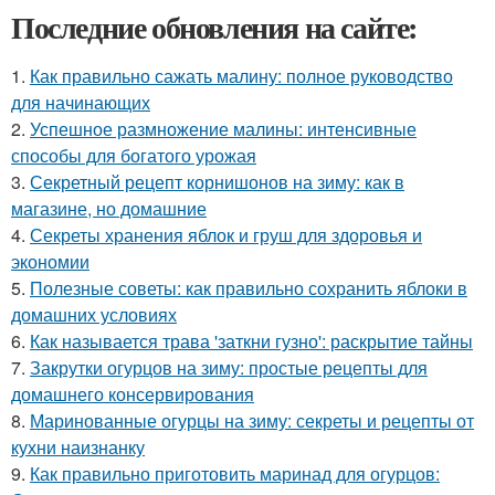
Последние обновления на сайте:
1.
Как правильно сажать малину: полное руководство
для начинающих
2.
Успешное размножение малины: интенсивные
способы для богатого урожая
3.
Секретный рецепт корнишонов на зиму: как в
магазине, но домашние
4.
Секреты хранения яблок и груш для здоровья и
экономии
5.
Полезные советы: как правильно сохранить яблоки в
домашних условиях
6.
Как называется трава 'заткни гузно': раскрытие тайны
7.
Закрутки огурцов на зиму: простые рецепты для
домашнего консервирования
8.
Маринованные огурцы на зиму: секреты и рецепты от
кухни наизнанку
9.
Как правильно приготовить маринад для огурцов: