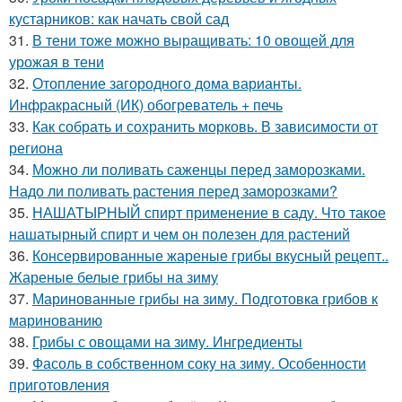
кустарников: как начать свой сад
31.
В тени тоже можно выращивать: 10 овощей для
урожая в тени
32.
Отопление загородного дома варианты.
Инфракрасный (ИК) обогреватель + печь
33.
Как собрать и сохранить морковь. В зависимости от
региона
34.
Можно ли поливать саженцы перед заморозками.
Надо ли поливать растения перед заморозками?
35.
НАШАТЫРНЫЙ спирт применение в саду. Что такое
нашатырный спирт и чем он полезен для растений
36.
Консервированные жареные грибы вкусный рецепт..
Жареные белые грибы на зиму
37.
Маринованные грибы на зиму. Подготовка грибов к
маринованию
38.
Грибы с овощами на зиму. Ингредиенты
39.
Фасоль в собственном соку на зиму. Особенности
приготовления