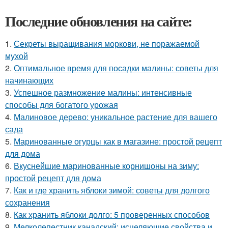
Последние обновления на сайте:
1.
Секреты выращивания моркови, не поражаемой
мухой
2.
Оптимальное время для посадки малины: советы для
начинающих
3.
Успешное размножение малины: интенсивные
способы для богатого урожая
4.
Малиновое дерево: уникальное растение для вашего
сада
5.
Маринованные огурцы как в магазине: простой рецепт
для дома
6.
Вкуснейшие маринованные корнишоны на зиму:
простой рецепт для дома
7.
Как и где хранить яблоки зимой: советы для долгого
сохранения
8.
Как хранить яблоки долго: 5 проверенных способов
9.
Мелколепестник канадский: исцеляющие свойства и