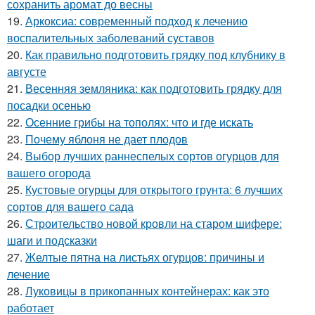
сохранить аромат до весны
19.
Аркоксиа: современный подход к лечению
воспалительных заболеваний суставов
20.
Как правильно подготовить грядку под клубнику в
августе
21.
Весенняя земляника: как подготовить грядку для
посадки осенью
22.
Осенние грибы на тополях: что и где искать
23.
Почему яблоня не дает плодов
24.
Выбор лучших раннеспелых сортов огурцов для
вашего огорода
25.
Кустовые огурцы для открытого грунта: 6 лучших
сортов для вашего сада
26.
Строительство новой кровли на старом шифере:
шаги и подсказки
27.
Желтые пятна на листьях огурцов: причины и
лечение
28.
Луковицы в прикопанных контейнерах: как это
работает