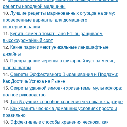
рецепты народной медицины
10.
Лучшие рецепты маринованных огурцов на зиму:
проверенные варианты для домашнего
консервирования
11.
Купить семена томат Таня F1: выращиваем
высокоурожайный сорт
12.
Какие парки имеют уникальные ландшафтные
дизайны
13.
Превращение черенка в шикарный куст за месяц:
шаг за шагом
14.
Секреты Эффективного Выращивания и Продажи:
Как Достичь Успеха на Рынке
15.
Секреты удачной зимовки хризантемы мультифлора:
полное руководство
16.
Топ-5 лучших способов хранения чеснока в квартире
17.
Как хранить чеснок в домашних условиях просто и
правильно
18.
Эффективные способы хранения чеснока: как