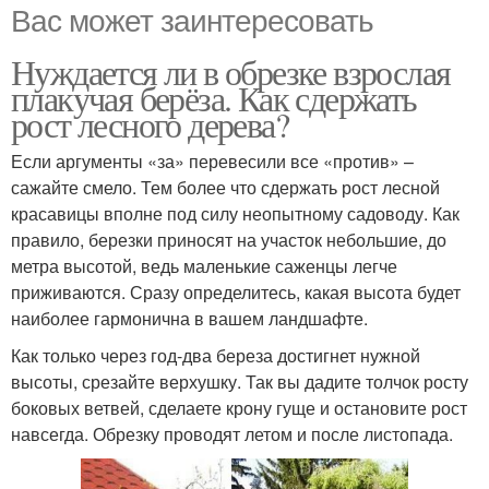
Вас может заинтересовать
Нуждается ли в обрезке взрослая
плакучая берёза. Как сдержать
рост лесного дерева?
Если аргументы «за» перевесили все «против» –
сажайте смело. Тем более что сдержать рост лесной
красавицы вполне под силу неопытному садоводу. Как
правило, березки приносят на участок небольшие, до
метра высотой, ведь маленькие саженцы легче
приживаются. Сразу определитесь, какая высота будет
наиболее гармонична в вашем ландшафте.
Как только через год-два береза достигнет нужной
высоты, срезайте верхушку. Так вы дадите толчок росту
боковых ветвей, сделаете крону гуще и остановите рост
навсегда. Обрезку проводят летом и после листопада.