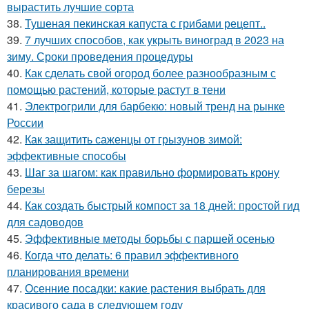
вырастить лучшие сорта
38.
Тушеная пекинская капуста с грибами рецепт..
39.
7 лучших способов, как укрыть виноград в 2023 на
зиму. Сроки проведения процедуры
40.
Как сделать свой огород более разнообразным с
помощью растений, которые растут в тени
41.
Электрогрили для барбекю: новый тренд на рынке
России
42.
Как защитить саженцы от грызунов зимой:
эффективные способы
43.
Шаг за шагом: как правильно формировать крону
березы
44.
Как создать быстрый компост за 18 дней: простой гид
для садоводов
45.
Эффективные методы борьбы с паршей осенью
46.
Когда что делать: 6 правил эффективного
планирования времени
47.
Осенние посадки: какие растения выбрать для
красивого сада в следующем году