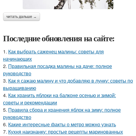
читать дальше →
Последние обновления на сайте:
1.
Как выбрать саженец малины: советы для
начинающих
2.
Правильная посадка малины на даче: полное
руководство
3.
Как я сажаю малину и что добавляю в лунку: советы по
выращиванию
4.
Как хранить яблоки на балконе осенью и зимой:
советы и рекомендации
5.
Правила сбора и хранения яблок на зиму: полное
руководство
6.
Какие интересные факты о метро можно узнать
7.
Кухня наизнанку: простые рецепты маринованных