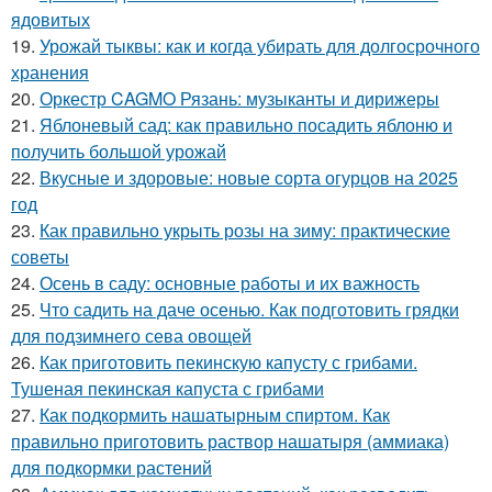
ядовитых
19.
Урожай тыквы: как и когда убирать для долгосрочного
хранения
20.
Оркестр CAGMO Рязань: музыканты и дирижеры
21.
Яблоневый сад: как правильно посадить яблоню и
получить большой урожай
22.
Вкусные и здоровые: новые сорта огурцов на 2025
год
23.
Как правильно укрыть розы на зиму: практические
советы
24.
Осень в саду: основные работы и их важность
25.
Что садить на даче осенью. Как подготовить грядки
для подзимнего сева овощей
26.
Как приготовить пекинскую капусту с грибами.
Тушеная пекинская капуста с грибами
27.
Как подкормить нашатырным спиртом. Как
правильно приготовить раствор нашатыря (аммиака)
для подкормки растений