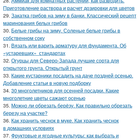
28.
Аммиак для комнатных растений, как разводить.
Приготовление раствора и расчет дозировки для цветов
29.
Закатка грибов на зиму в банки. Классический рецепт
маринования белых грибов
30.
Белые грибы на зиму. Соленые белые грибы в
собственном соку
31.
Вязать или варить арматуру для фундамента. Об
«устаревших» стандартах
32.
Огурцы для Северо-Запада лучшие сорта для
открытого грунта. Открытый грунт
33.
Какие кустарники посадить на даче поздней осенью.
Добавление статьи в новую подборку
34.
30 многолетников для осенней посадки. Какие
многолетние цветы сажают осенью
35.
Можно ли обрезать берёзу. Как правильно обрезать
березу на участке?
36.
Как хранить чеснок в муке. Как хранить чеснок
в домашних условиях
37.
Фруктовые и ягодные культуры: как выбрать и