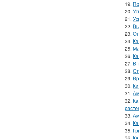
19.
По
20.
Ус
21.
Ус
22.
Вы
23.
От
24.
Ка
25.
Ма
26.
Ка
27.
В 
28.
Ст
29.
Вр
30.
Ки
31.
Ам
32.
Ка
расте
33.
Ам
34.
Ка
35.
Гр
36.
Ка