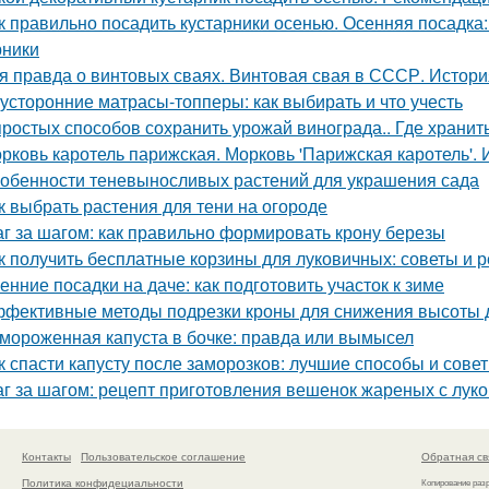
к правильно посадить кустарники осенью. Осенняя посадка
рники
я правда о винтовых сваях. Винтовая свая в СССР. Истор
усторонние матрасы-топперы: как выбирать и что учесть
простых способов сохранить урожай винограда.. Где хранит
рковь каротель парижская. Морковь 'Парижская каротель'. 
обенности теневыносливых растений для украшения сада
к выбрать растения для тени на огороде
г за шагом: как правильно формировать крону березы
к получить бесплатные корзины для луковичных: советы и 
енние посадки на даче: как подготовить участок к зиме
фективные методы подрезки кроны для снижения высоты 
мороженная капуста в бочке: правда или вымысел
к спасти капусту после заморозков: лучшие способы и сове
г за шагом: рецепт приготовления вешенок жареных с лук
Контакты
Пользовательское соглашение
Обратная св
Политика конфидециальности
Копирование раз