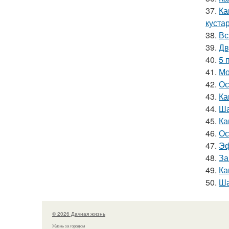
37.
Ка
куста
38.
Вс
39.
Дв
40.
5 
41.
Мо
42.
Ос
43.
Ка
44.
Ша
45.
Ка
46.
Ос
47.
Эф
48.
За
49.
Ка
50.
Ша
© 2026 Дачная жизнь
Жизнь за городом