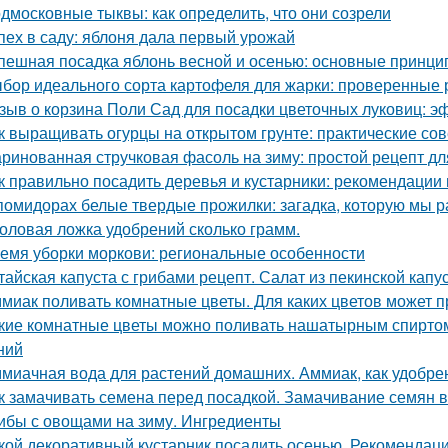
дмосковные тыквы: как определить, что они созрели
пех в саду: яблоня дала первый урожай
пешная посадка яблонь весной и осенью: основные принци
бор идеального сорта картофеля для жарки: проверенные 
зыв о корзина Поли Сад для посадки цветочных луковиц: э
к выращивать огурцы на открытом грунте: практические со
ринованная стручковая фасоль на зиму: простой рецепт дл
к правильно посадить деревья и кустарники: рекомендации
помидорах белые твердые прожилки: загадка, которую мы р
оловая ложка удобрений сколько грамм.
емя уборки моркови: региональные особенности
тайская капуста с грибами рецепт. Салат из пекинской капу
миак поливать комнатные цветы. Для каких цветов может п
кие комнатные цветы можно поливать нашатырным спиртом
ний
миачная вода для растений домашних. Аммиак, как удобре
к замачивать семена перед посадкой. Замачивание семян 
ибы с овощами на зиму. Ингредиенты
кой декоративный кустарник посадить осенью. Рекомендаци