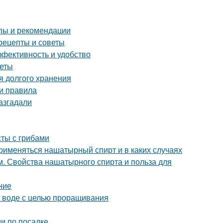
пы и рекомендации
рецепты и советы
ффективность и удобство
веты
я долгого хранения
 и правила
азгадали
сты с грибами
рименяться нашатырный спирт и в каких случаях
. Свойства нашатырного спирта и польза для
ние
в воде с целью проращивания
и по посадке