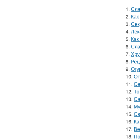
1.
Сла
2.
Как
3.
Сек
4.
Лек
5.
Как
6.
Сла
7.
Хру
8.
Рец
9.
Огу
10.
Ог
11.
Се
12.
То
13.
Са
14.
Му
15.
Св
16.
Ка
17.
Ве
18.
По