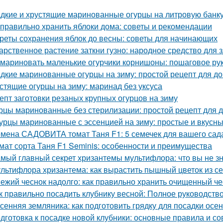
дкие и хрустящие маринованные огурцы на литровую банку
 правильно хранить яблоки дома: советы и рекомендации
реты сохранения яблок до весны: советы для начинающих
арственное растение заткни гузно: народное средство для 
 мариновать маленькие огурчики корнишоны: пошаговое р
дкие маринованные огурцы на зиму: простой рецепт для 
стящие огурцы на зиму: маринад без уксуса
епт заготовки резаных крупных огурцов на зиму
рцы маринованные без стерилизации: простой рецепт для 
урцы маринованные с эссенцией на зиму: простые и вкусн
мена САДОВИТА томат Таня F1: 5 семечек для вашего сад
мат сорта Таня F1 Seminis: особенности и преимущества
мый главный секрет хризантемы мультифлора: что вы не зн
льтифлора хризантема: как вырастить пышный цветок из с
ежий чеснок надолго: как правильно хранить очищенный че
к правильно посадить клубнику весной: Полное руководст
сенняя земляника: как подготовить грядку для посадки осе
дготовка к посадке новой клубники: основные правила и со