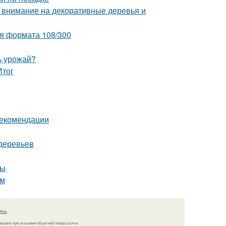
: внимание на декоративные деревья и
ия формата 108/300
ь урожай?
Итог
рекомендации
деревьев
ты
ом
язь
решено при указании обратной гиперссылки.