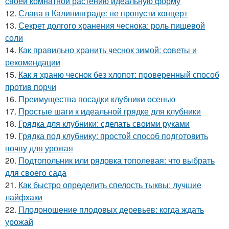
своей комнатной растению идеальную форму
12.
Слава в Калининграде: не пропусти концерт
13.
Секрет долгого хранения чеснока: роль пищевой
соли
14.
Как правильно хранить чеснок зимой: советы и
рекомендации
15.
Как я храню чеснок без хлопот: проверенный способ
против порчи
16.
Преимущества посадки клубники осенью
17.
Простые шаги к идеальной грядке для клубники
18.
Грядка для клубники: сделать своими руками
19.
Грядка под клубнику: простой способ подготовить
почву для урожая
20.
Подтопольник или рядовка тополевая: что выбрать
для своего сада
21.
Как быстро определить спелость тыквы: лучшие
лайфхаки
22.
Плодоношение плодовых деревьев: когда ждать
урожай