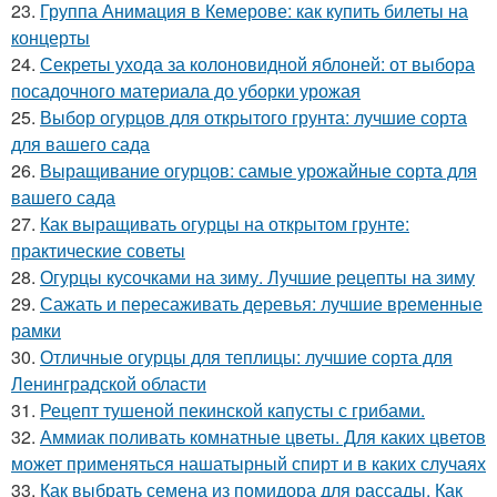
23.
Группа Анимация в Кемерове: как купить билеты на
концерты
24.
Секреты ухода за колоновидной яблоней: от выбора
посадочного материала до уборки урожая
25.
Выбор огурцов для открытого грунта: лучшие сорта
для вашего сада
26.
Выращивание огурцов: самые урожайные сорта для
вашего сада
27.
Как выращивать огурцы на открытом грунте:
практические советы
28.
Огурцы кусочками на зиму. Лучшие рецепты на зиму
29.
Сажать и пересаживать деревья: лучшие временные
рамки
30.
Отличные огурцы для теплицы: лучшие сорта для
Ленинградской области
31.
Рецепт тушеной пекинской капусты с грибами.
32.
Аммиак поливать комнатные цветы. Для каких цветов
может применяться нашатырный спирт и в каких случаях
33.
Как выбрать семена из помидора для рассады. Как