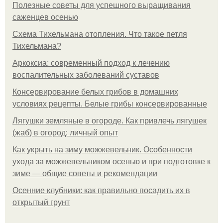
Полезные советы для успешного выращивания
саженцев осенью
Схема Тихельмана отопления. Что такое петля
Тихельмана?
Аркоксиа: современный подход к лечению
воспалительных заболеваний суставов
Консервирование белых грибов в домашних
условиях рецепты. Белые грибы консервированные
Лягушки земляные в огороде. Как привлечь лягушек
(жаб) в огород: личный опыт
Как укрыть на зиму можжевельник. Особенности
ухода за можжевельником осенью и при подготовке к
зиме — общие советы и рекомендации
Осенние клубники: как правильно посадить их в
открытый грунт