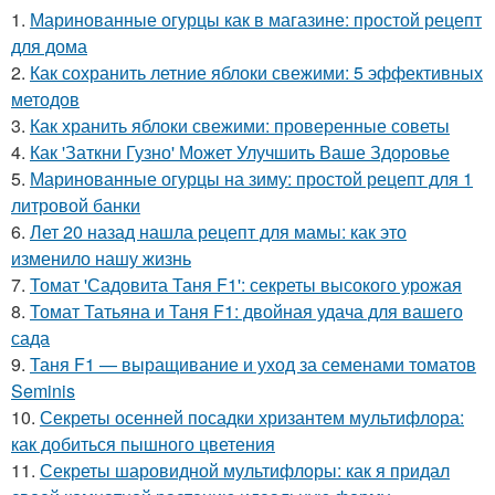
1.
Маринованные огурцы как в магазине: простой рецепт
для дома
2.
Как сохранить летние яблоки свежими: 5 эффективных
методов
3.
Как хранить яблоки свежими: проверенные советы
4.
Как 'Заткни Гузно' Может Улучшить Ваше Здоровье
5.
Маринованные огурцы на зиму: простой рецепт для 1
литровой банки
6.
Лет 20 назад нашла рецепт для мамы: как это
изменило нашу жизнь
7.
Томат 'Садовита Таня F1': секреты высокого урожая
8.
Томат Татьяна и Таня F1: двойная удача для вашего
сада
9.
Таня F1 — выращивание и уход за семенами томатов
Seminis
10.
Секреты осенней посадки хризантем мультифлора:
как добиться пышного цветения
11.
Секреты шаровидной мультифлоры: как я придал