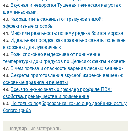
42.
Вкусная и недорогая Тушеная пекинская капуста с
шампиньонами.
43.
Как защитить саженцы от грызунов зимой:
эффективные способы
44.
Миф или реальность: почему редька боится мороза
45.
Идеальная посадка: как правильно сажать тюльпаны
в корзины для луковичных
46.
Розы спокойно выдерживают понижение
температуры до 0 градусов по Цельсию: факты и советы
47.
В чем польза и опасность варения лесных вешенок
48.
Секреты приготовления вкусной жареной вешенки:
основные правила и рецепты
49.
Все, что нужно знать о грюндер профиле ПВХ:
свойства, преимущества и применение
50.
Не только подберезовики: какие еще двойники есть у
белого гриба
Популярные материалы