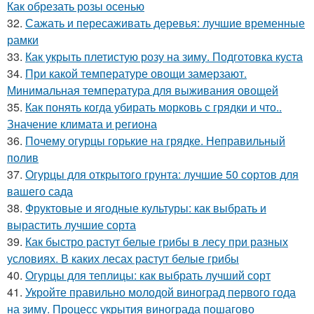
Как обрезать розы осенью
32.
Сажать и пересаживать деревья: лучшие временные
рамки
33.
Как укрыть плетистую розу на зиму. Подготовка куста
34.
При какой температуре овощи замерзают.
Минимальная температура для выживания овощей
35.
Как понять когда убирать морковь с грядки и что..
Значение климата и региона
36.
Почему огурцы горькие на грядке. Неправильный
полив
37.
Огурцы для открытого грунта: лучшие 50 сортов для
вашего сада
38.
Фруктовые и ягодные культуры: как выбрать и
вырастить лучшие сорта
39.
Как быстро растут белые грибы в лесу при разных
условиях. В каких лесах растут белые грибы
40.
Огурцы для теплицы: как выбрать лучший сорт
41.
Укройте правильно молодой виноград первого года
на зиму. Процесс укрытия винограда пошагово