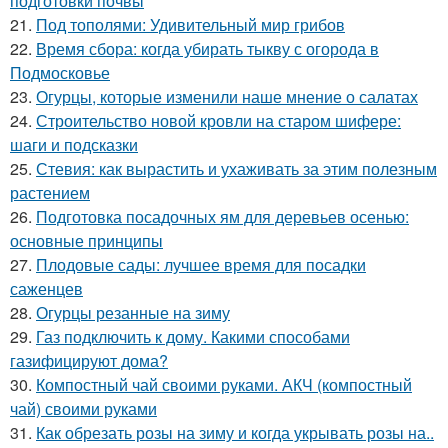
подготовки почвы
21.
Под тополями: Удивительный мир грибов
22.
Время сбора: когда убирать тыкву с огорода в
Подмосковье
23.
Огурцы, которые изменили наше мнение о салатах
24.
Строительство новой кровли на старом шифере:
шаги и подсказки
25.
Стевия: как вырастить и ухаживать за этим полезным
растением
26.
Подготовка посадочных ям для деревьев осенью:
основные принципы
27.
Плодовые сады: лучшее время для посадки
саженцев
28.
Огурцы резанные на зиму
29.
Газ подключить к дому. Какими способами
газифицируют дома?
30.
Компостный чай своими руками. АКЧ (компостный
чай) своими руками
31.
Как обрезать розы на зиму и когда укрывать розы на..