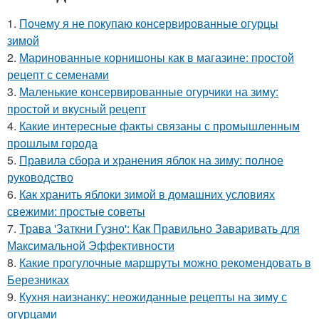
1.
Почему я не покупаю консервированные огурцы
зимой
2.
Маринованные корнишоны как в магазине: простой
рецепт с семенами
3.
Маленькие консервированные огурчики на зиму:
простой и вкусный рецепт
4.
Какие интересные факты связаны с промышленным
прошлым города
5.
Правила сбора и хранения яблок на зиму: полное
руководство
6.
Как хранить яблоки зимой в домашних условиях
свежими: простые советы
7.
Трава 'Заткни Гузно': Как Правильно Заваривать для
Максимальной Эффективности
8.
Какие прогулочные маршруты можно рекомендовать в
Березниках
9.
Кухня наизнанку: неожиданные рецепты на зиму с
огурцами