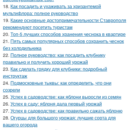
18.
Как посадить и ухаживать за хризантемой
мультифлора: полное руководство
19.
Какие основные достопримечательности Ставрополя
рекомендуют посетить туристам
20.
Топ-5 лучших способов хранения чеснока в квартире
21.
Пять самых популярных способов сохранить чеснок
без холодильника
22.
Полное руководство: как посадить клубнику
правильно и получить хороший урожай
23.
Как сделать грядку для клубники: подробный
инструктаж
24.
Подмосковные тыквы: как определить, что они
созрели
25.
Успех в садоводстве: как яблони выросли из семян
26.
Успех в саду: яблоня дала первый урожай
27.
Успех в садоводстве: как правильно сажать яблоню
28.
Огурцы для большого урожая: лучшие сорта для
вашего огорода