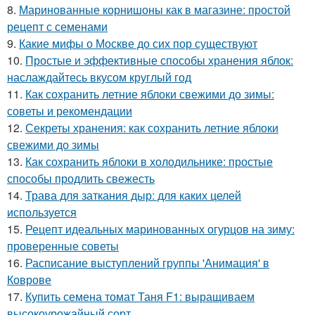
8.
Маринованные корнишоны как в магазине: простой
рецепт с семенами
9.
Какие мифы о Москве до сих пор существуют
10.
Простые и эффективные способы хранения яблок:
наслаждайтесь вкусом круглый год
11.
Как сохранить летние яблоки свежими до зимы:
советы и рекомендации
12.
Секреты хранения: как сохранить летние яблоки
свежими до зимы
13.
Как сохранить яблоки в холодильнике: простые
способы продлить свежесть
14.
Трава для заткания дыр: для каких целей
используется
15.
Рецепт идеальных маринованных огурцов на зиму:
проверенные советы
16.
Расписание выступлений группы 'Анимация' в
Коврове
17.
Купить семена томат Таня F1: выращиваем
высокоурожайный сорт