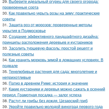
29.
Выберите идеальный огурец для своего огорода:
проверенные сорта
30.
Как правильно укрыть розы на зиму: практические
советы
31.
Защита роз от морозов: проверенные методы
укрытия в Подмосковье
32.
Создание эффективного ландшафтного дизайна:
принципы расположения деревьев и кустарников
33.
Засолить туршевую фасоль: простой рецепт и
полезные советы
34.
Как хранить морковь зимой в домашних условиях. В
подвале
35.
Тенелюбивые растения для сада: многолетние и
неприхотливые
36.
Патио в древнем Риме: история и значение
37.
Какие кустарники и деревья можно сажать в осенний
период. Грамотная посадка — залог успеха
38.
Растут ли грибы без дождя. Цезарский гриб
39.
Укройте правильно молодой виноград первого года