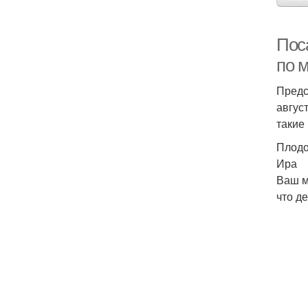
Пос
по м
Предс
авгус
такие
Плодо
Ира
Ваш м
что д