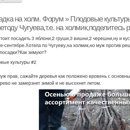
адка на холм. Форум » Плодовые культур
етоду Чугуева,т.е. на холмик,поделитесь 
тоит посадить 3 яблони,2 груши,3 вишни,2 черешни,ну и к
те-сентябре.Хотела по Чугуеву,на холмик,но муж против ре
 посадки?Как зимуют?
вые культуры #2
уж прав, сажайте деревья как положено вровень с основны
ерево не замерзнет зимой и не высохнет летом.