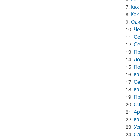
7.
Как
8.
Как
9.
Оди
10.
Че
11.
Се
12.
Се
13.
Пр
14.
До
15.
По
16.
Ка
17.
Се
18.
Ка
19.
Пр
20.
Оч
21.
Ар
22.
Ка
23.
Ус
24.
Са