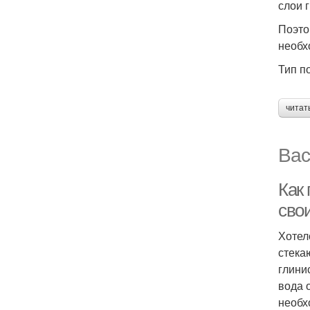
слои 
Поэто
необх
Тип п
читат
Вас
Как 
сво
Хотел
стека
глини
вода 
необх