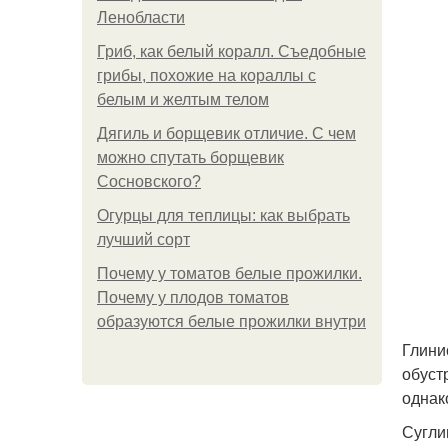
Ленобласти
Гриб, как белый коралл. Съедобные
грибы, похожие на кораллы с
белым и желтым телом
Дягиль и борщевик отличие. С чем
можно спутать борщевик
Сосновского?
Огурцы для теплицы: как выбрать
лучший сорт
Почему у томатов белые прожилки.
Почему у плодов томатов
образуются белые прожилки внутри
Глини
обуст
однак
Сугли