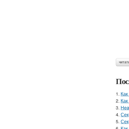
читат
Пос
1.
Как
2.
Как
3.
Hea
4.
Сек
5.
Сек
6.
Как