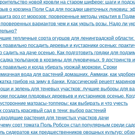
роительство новой кровли на старом шифере: шаги и подск
зыв о корзина Поли Сад для посадки цветочных луковиц: э
щита роз от морозов: проверенные методы укрытия в Подм
 проверенных вариантов чем и как укрыть розы. Надо ли укр
тельно?
чшие тепличные сорта огурцов для ленинградской области:
к правильно посадить деревья и кустарники осенью: практи
о садить на даче осенью. Как подготовить грядки для подз
садка тюльпанов в корзины для луковичных. 9 достоинств 
к правильно и когда убирать урожай моркови. Сроки
миачная вода для растений домашних. Аммиак, как удобре
катка грибов на зиму в банки. Классический рецепт марино
ощи и зелень для теневых участков: лучшие выборы для в
оки посадки плодовых деревьев и кустарников осенью. Ког
усторонние матрасы-топперы: как выбирать и что учесть
к создать красивый сад в тени: выбор растений
дходящие растения для тенистых участков дачи
чему сорт томата Поль Робсон стал популярным среди сад
ль сидератов как предшественников овощных культур: обзо