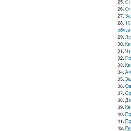
25.
Ст
26.
От
27.
За
28.
10
обяза
29.
Лу
30.
Ка
31.
Чт
32.
По
33.
Ка
34.
Ам
35.
За
36.
Ов
37.
Ср
38.
Дв
39.
Ка
40.
По
41.
По
42.
Ро