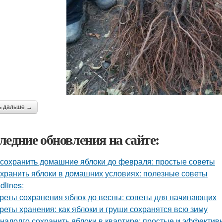
ь дальше →
ледние обновления на сайте:
 сохранить домашние яблоки до февраля: простые советы
 хранить яблоки в домашних условиях: полезные советы
dlines:
реты сохранения яблок до весны: советы для начинающих
реты хранения: как яблоки и груши сохранятся всю зиму
 надолго сохранить яблоки в квартире: простые и эффекти