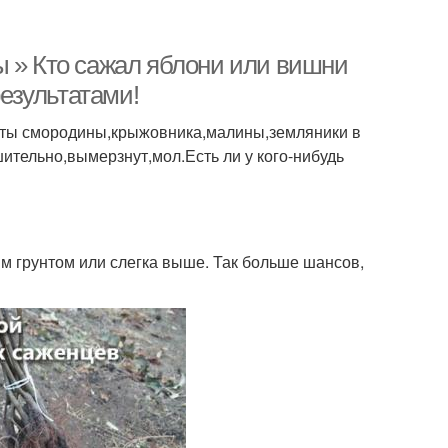
ы » Кто сажал яблони или вишни
результатами!
усты смородины,крыжовника,малины,земляники в
шительно,вымерзнут,мол.Есть ли у кого-нибудь
м грунтом или слегка выше. Так больше шансов,