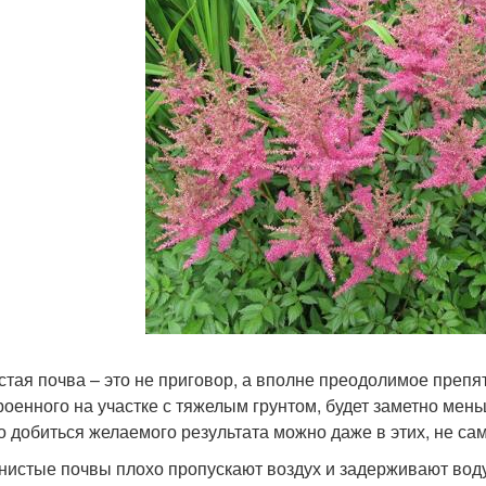
стая почва – это не приговор, а вполне преодолимое препят
роенного на участке с тяжелым грунтом, будет заметно мень
о добиться желаемого результата можно даже в этих, не са
нистые почвы плохо пропускают воздух и задерживают воду