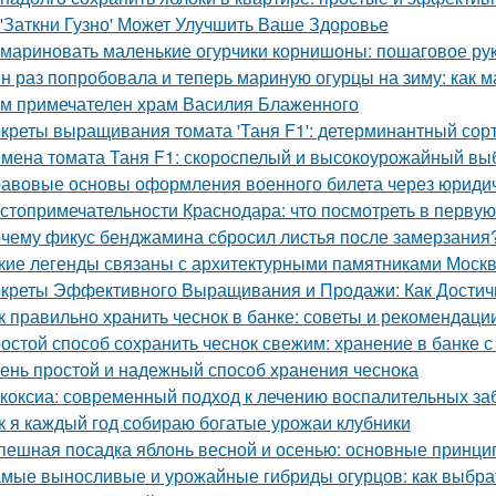
 'Заткни Гузно' Может Улучшить Ваше Здоровье
 мариновать маленькие огурчики корнишоны: пошаговое р
н раз попробовала и теперь мариную огурцы на зиму: как 
м примечателен храм Василия Блаженного
креты выращивания томата 'Таня F1': детерминантный сорт
мена томата Таня F1: скороспелый и высокоурожайный вы
авовые основы оформления военного билета через юриди
стопримечательности Краснодара: что посмотреть в первую
чему фикус бенджамина сбросил листья после замерзания?
кие легенды связаны с архитектурными памятниками Моск
креты Эффективного Выращивания и Продажи: Как Достичь
к правильно хранить чеснок в банке: советы и рекомендаци
остой способ сохранить чеснок свежим: хранение в банке с
ень простой и надежный способ хранения чеснока
коксиа: современный подход к лечению воспалительных за
к я каждый год собираю богатые урожаи клубники
пешная посадка яблонь весной и осенью: основные принци
мые выносливые и урожайные гибриды огурцов: как выбрат