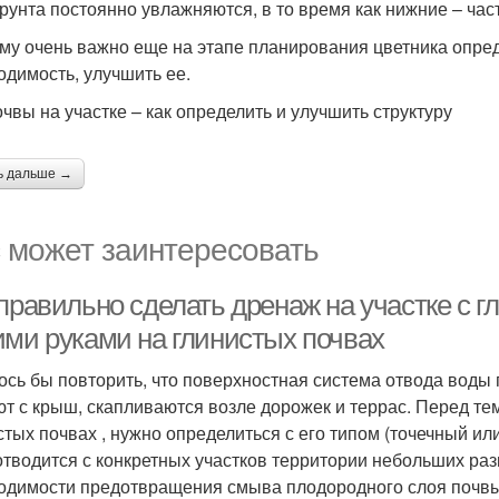
грунта постоянно увлажняются, в то время как нижние – час
му очень важно еще на этапе планирования цветника опреде
одимость, улучшить ее.
очвы на участке – как определить и улучшить структуру
ь дальше →
 может заинтересовать
правильно сделать дренаж на участке с г
ими руками на глинистых почвах
ось бы повторить, что поверхностная система отвода воды 
ют с крыш, скапливаются возле дорожек и террас. Перед те
стых почвах , нужно определиться с его типом (точечный ил
отводится с конкретных участков территории небольших раз
одимости предотвращения смыва плодородного слоя почвы