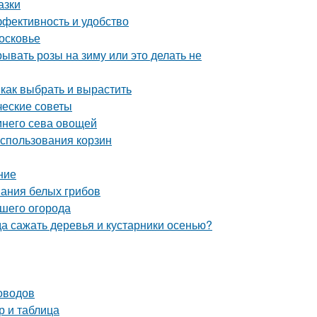
азки
ффективность и удобство
осковье
ывать розы на зиму или это делать не
 как выбрать и вырастить
ческие советы
имнего сева овощей
использования корзин
ние
вания белых грибов
ашего огорода
да сажать деревья и кустарники осенью?
оводов
р и таблица