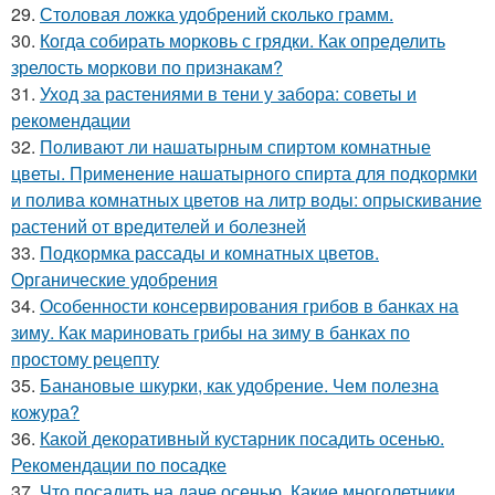
29.
Столовая ложка удобрений сколько грамм.
30.
Когда собирать морковь с грядки. Как определить
зрелость моркови по признакам?
31.
Уход за растениями в тени у забора: советы и
рекомендации
32.
Поливают ли нашатырным спиртом комнатные
цветы. Применение нашатырного спирта для подкормки
и полива комнатных цветов на литр воды: опрыскивание
растений от вредителей и болезней
33.
Подкормка рассады и комнатных цветов.
Органические удобрения
34.
Особенности консервирования грибов в банках на
зиму. Как мариновать грибы на зиму в банках по
простому рецепту
35.
Банановые шкурки, как удобрение. Чем полезна
кожура?
36.
Какой декоративный кустарник посадить осенью.
Рекомендации по посадке
37.
Что посадить на даче осенью. Какие многолетники