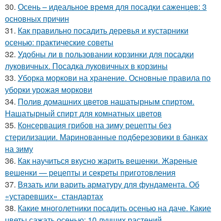
30.
Осень – идеальное время для посадки саженцев: 3
основных причин
31.
Как правильно посадить деревья и кустарники
осенью: практические советы
32.
Удобны ли в пользовании корзинки для посадки
луковичных. Посадка луковичных в корзины
33.
Уборка моркови на хранение. Основные правила по
уборки урожая моркови
34.
Полив домашних цветов нашатырным спиртом.
Нашатырный спирт для комнатных цветов
35.
Консервация грибов на зиму рецепты без
стерилизации. Маринованные подберезовики в банках
на зиму
36.
Как научиться вкусно жарить вешенки. Жареные
вешенки — рецепты и секреты приготовления
37.
Вязать или варить арматуру для фундамента. Об
«устаревших» стандартах
38.
Какие многолетники посадить осенью на даче. Какие
цветы сажать осенью: 10 лучших растений