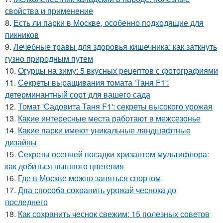
свойства и применение
8.
Есть ли парки в Москве, особенно подходящие для
пикников
9.
Лечебные травы для здоровья кишечника: как заткнуть
гузно природным путем
10.
Огурцы на зиму: 5 вкусных рецептов с фотографиями
11.
Секреты выращивания томата 'Таня F1':
детерминантный сорт для вашего сада
12.
Томат 'Садовита Таня F1': секреты высокого урожая
13.
Какие интересные места работают в межсезонье
14.
Какие парки имеют уникальные ландшафтные
дизайны
15.
Секреты осенней посадки хризантем мультифлора:
как добиться пышного цветения
16.
Где в Москве можно заняться спортом
17.
Два способа сохранить урожай чеснока до
последнего
18.
Как сохранить чеснок свежим: 15 полезных советов