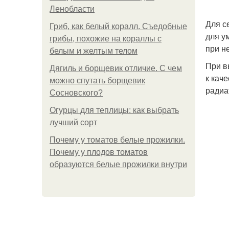
Ленобласти
Для с
Гриб, как белый коралл. Съедобные
для у
грибы, похожие на кораллы с
при н
белым и желтым телом
При в
Дягиль и борщевик отличие. С чем
к кач
можно спутать борщевик
радиа
Сосновского?
Огурцы для теплицы: как выбрать
лучший сорт
Почему у томатов белые прожилки.
Почему у плодов томатов
образуются белые прожилки внутри