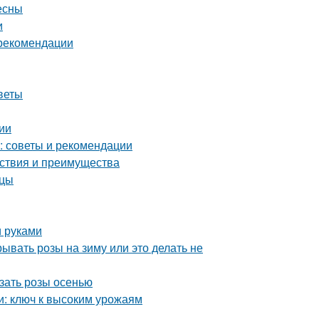
есны
и
 рекомендации
веты
ии
в: советы и рекомендации
йствия и преимущества
нцы
и руками
ывать розы на зиму или это делать не
езать розы осенью
и: ключ к высоким урожаям