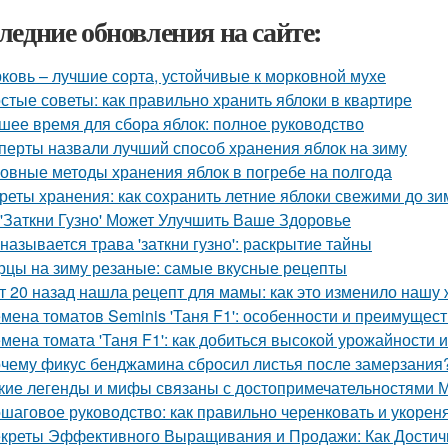
ледние обновления на сайте:
ковь – лучшие сорта, устойчивые к морковной мухе
стые советы: как правильно хранить яблоки в квартире
шее время для сбора яблок: полное руководство
перты назвали лучший способ хранения яблок на зиму
овные методы хранения яблок в погребе на полгода
реты хранения: как сохранить летние яблоки свежими до з
 'Заткни Гузно' Может Улучшить Ваше Здоровье
 называется трава 'заткни гузно': раскрытие тайны
рцы на зиму резаные: самые вкусные рецепты
т 20 назад нашла рецепт для мамы: как это изменило нашу 
мена томатов Seminis 'Таня F1': особенности и преимущест
мена томата 'Таня F1': как добиться высокой урожайности 
чему фикус бенджамина сбросил листья после замерзания?
кие легенды и мифы связаны с достопримечательностями 
шаговое руководство: как правильно черенковать и укорен
креты Эффективного Выращивания и Продажи: Как Достичь