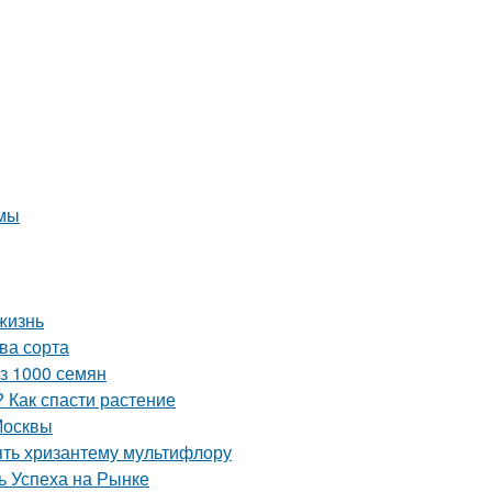
имы
жизнь
ва сорта
из 1000 семян
 Как спасти растение
Москвы
ять хризантему мультифлору
 Успеха на Рынке