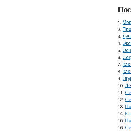
Пос
1.
Мор
2.
Про
3.
Луч
4.
Экс
5.
Осн
6.
Сек
7.
Как
8.
Как
9.
Огу
10.
Ле
11.
Се
12.
Се
13.
По
14.
Ка
15.
По
16.
Се