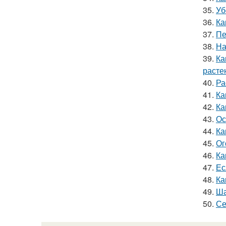
35.
Уб
36.
Ка
37.
Пе
38.
На
39.
Ка
расте
40.
Ра
41.
Ка
42.
Ка
43.
Ос
44.
Ка
45.
Ог
46.
Ка
47.
Ес
48.
Ка
49.
Ша
50.
Се