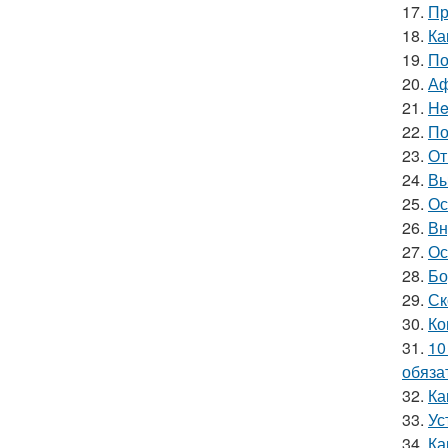
17.
Пр
18.
Ка
19.
По
20.
Аф
21.
He
22.
По
23.
От
24.
Вы
25.
Ос
26.
Вн
27.
Ос
28.
Бо
29.
Ск
30.
Ко
31.
10
обяза
32.
Ка
33.
Ус
34.
Ка