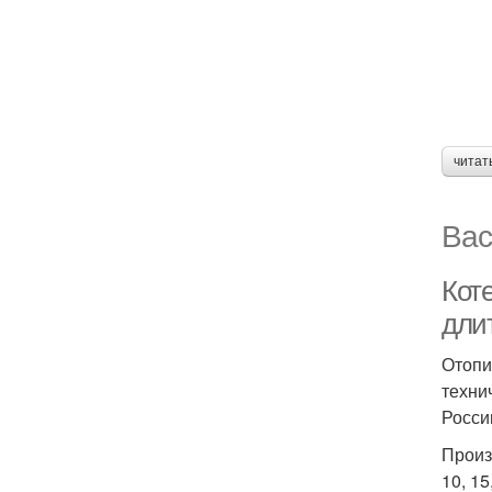
читат
Вас
Кот
дли
Отопи
техни
Росси
Произ
10, 1