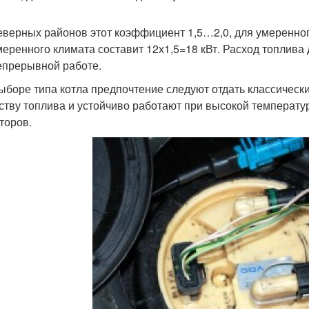
еверных районов этот коэффициент 1,5…2,0, для умеренног
меренного климата составит 12х1,5=18 кВт. Расход топлива д
епрерывной работе.
ыборе типа котла предпочтение следуют отдать классичес
еству топлива и устойчиво работают при высокой температ
торов.