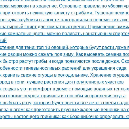
орка моркови на хранение. Основные правила по уборки у
к приготовить пекинскую капусту с грибами. Тушеная пекинс
ресадка клубники в августе: как правильно переместить ку
шатырный спирт для комнатных цветов. Применение аммиак
кие комнатные цветы можно поливать нашатырным спиртом
ний
стения для тени: топ 10 овощей, которые будут расти даже 
кие овощи можно сажать под зиму. Как высевать семена п
к быстро растут грибы и когда появляются после дождя. Ск
обенности теневыносливых растений для украшения сада
к хранить свежие огурцы в холодильнике. Хранение огурцо
ород в тени: лучшие растения для полутенистых участков
к создать уют и комфорт в доме с помощью водяных теплых
ли горькие огурцы: причины и способы исправления вкуса
к выбрать розу, которая будет цвести все лето: советы садо
г за шагом: как приготовить вкусные жареные вешенки на 
креты настоящего грибника: как безошибочно определить 