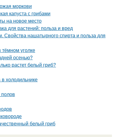
рожая моркови
кая капуста с грибами
сты на новое место
а для растений: польза и вред
. Свойства нашатырного спирта и польза для
в тёмном уголке
оздней осенью?
олько растет белый гриб?
в в холодильнике
 полов
водов
сковороде
качественный белый гриб