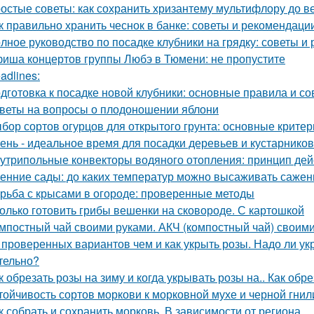
остые советы: как сохранить хризантему мультифлору до в
к правильно хранить чеснок в банке: советы и рекомендаци
лное руководство по посадке клубники на грядку: советы и
иша концертов группы Любэ в Тюмени: не пропустите
adlines:
дготовка к посадке новой клубники: основные правила и со
веты на вопросы о плодоношении яблони
бор сортов огурцов для открытого грунта: основные критер
ень - идеальное время для посадки деревьев и кустарнико
утрипольные конвекторы водяного отопления: принцип де
енние сады: до каких температур можно высаживать саже
рьба с крысами в огороде: проверенные методы
олько готовить грибы вешенки на сковороде. С картошкой
мпостный чай своими руками. АКЧ (компостный чай) своим
 проверенных вариантов чем и как укрыть розы. Надо ли укр
тельно?
к обрезать розы на зиму и когда укрывать розы на.. Как обр
тойчивость сортов моркови к морковной мухе и черной гнил
к собрать и сохранить морковь. В зависимости от региона