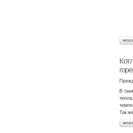
читат
Кот
гор
Прежд
В так
тепла
темпе
Так ж
читат