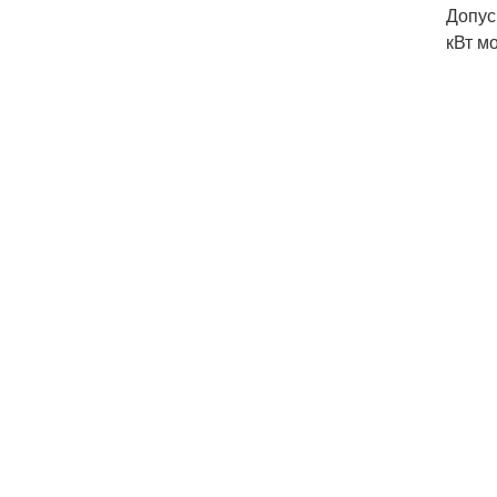
Допус
кВт м