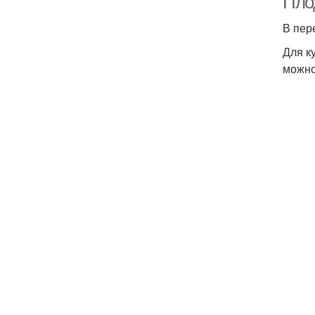
Пло
В пер
Для к
можно