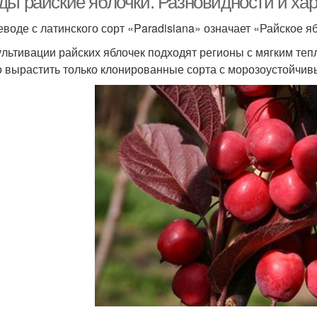
ды райские яблочки. Разновидности и хар
еводе с латинского сорт «Paradisiana» означает «Райское я
ультивации райских яблочек подходят регионы с мягким теп
 вырастить только клонированные сорта с морозоустойчив