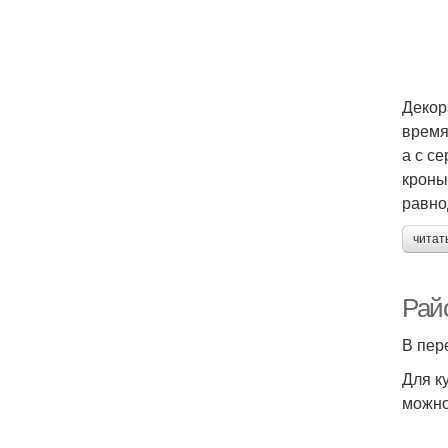
Декор
время
а с с
кроны
равно
читат
Рай
В пер
Для к
можно