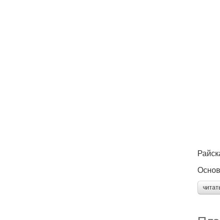
Райск
Основ
читат