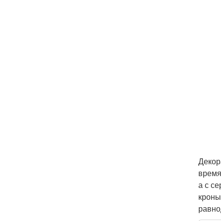
Декор
время
а с с
кроны
равно