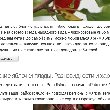
ативные яблони с маленькими яблочками в народе называю
 из-за своего всегда нарядного вида – ярко-розовые либо
ередины лета и до самой зимы можно любоваться ярким яб
 деревьев – плакучая, компактная, раскидистая, колоновидна
душными ни специалистов, ни садоводов-любителей.
ь дальше →
ские яблочки плоды. Разновидности и хар
еводе с латинского сорт «Paradisiana» означает «Райское я
ультивации райских яблочек подходят регионы с мягким теп
 вырастить только клонированные сорта с морозоустойчив