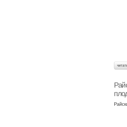
читат
Райс
пло
Райск