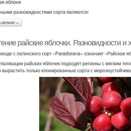
ая яблоня
ными разновидностями сорта являются:
ь дальше →
тение райские яблочки. Разновидности и 
еводе с латинского сорт «Paradisiana» означает «Райское я
ультивации райских яблочек подходят регионы с мягким теп
 вырастить только клонированные сорта с морозоустойчив