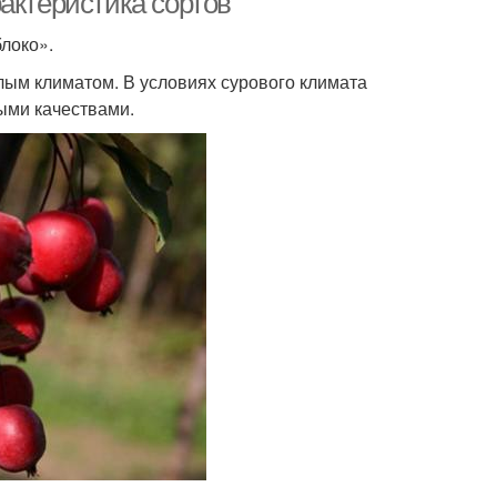
актеристика сортов
блоко».
лым климатом. В условиях сурового климата
ыми качествами.