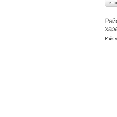
читат
Рай
хар
Райск