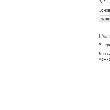
Райск
Основ
читат
Рас
В пер
Для к
можно