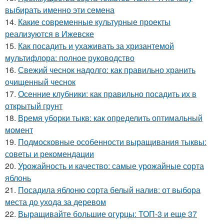
выбирать именно эти семена
14.
Какие современные культурные проекты
реализуются в Ижевске
15.
Как посадить и ухаживать за хризантемой
мультифлора: полное руководство
16.
Свежий чеснок надолго: как правильно хранить
очищенный чеснок
17.
Осенние клубники: как правильно посадить их в
открытый грунт
18.
Время уборки тыкв: как определить оптимальный
момент
19.
Подмосковные особенности выращивания тыквы:
советы и рекомендации
20.
Урожайность и качество: самые урожайные сорта
яблонь
21.
Посадила яблоню сорта белый налив: от выбора
места до ухода за деревом
22.
Выращивайте большие огурцы: ТОП-3 и еще 37