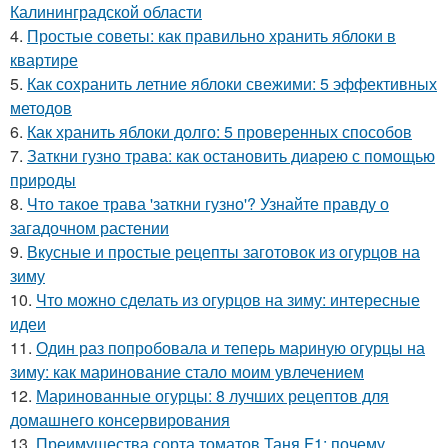
Калининградской области
4.
Простые советы: как правильно хранить яблоки в
квартире
5.
Как сохранить летние яблоки свежими: 5 эффективных
методов
6.
Как хранить яблоки долго: 5 проверенных способов
7.
Заткни гузно трава: как остановить диарею с помощью
природы
8.
Что такое трава 'заткни гузно'? Узнайте правду о
загадочном растении
9.
Вкусные и простые рецепты заготовок из огурцов на
зиму
10.
Что можно сделать из огурцов на зиму: интересные
идеи
11.
Один раз попробовала и теперь мариную огурцы на
зиму: как маринование стало моим увлечением
12.
Маринованные огурцы: 8 лучших рецептов для
домашнего консервирования
13.
Преимущества сорта томатов Таня F1: почему