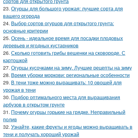
сортов для открытого грунта
23.
Огурцы для большого урожая: лучшие сорта для
вашего огорода
24.
Выбор сортов огурцов для открытого грунта:
основные критерии
25.
Осень - идеальное время для посадки плодовых
деревьев и ягодных кустарников
26.
Сколько готовить грибы вешенки на сковороде. С
картошкой
27.
Огурцы кусочками на зиму. Лучшие рецепты на зиму
28.
Время уборки моркови: региональные особенности
29.
В тени тоже можно выращивать: 10 овощей для
урожая в тени
30.
Подбор оптимального места для выращивания
арбузов в открытом грунте
31.
Почему огурцы горькие на грядке. Неправильный
полив
32.
Узнайте, какие фрукты и ягоды можно выращивать в
тени и получать хороший урожай