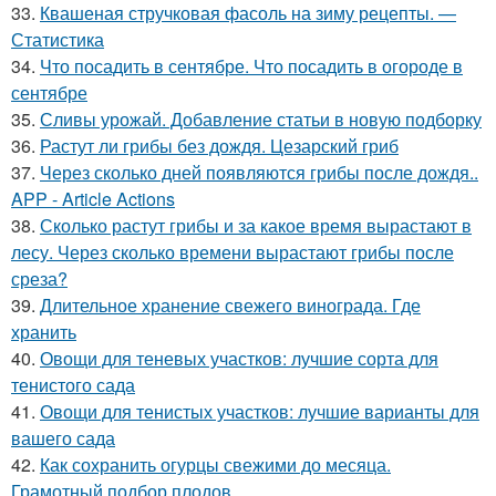
33.
Квашеная стручковая фасоль на зиму рецепты. —
Статистика
34.
Что посадить в сентябре. Что посадить в огороде в
сентябре
35.
Сливы урожай. Добавление статьи в новую подборку
36.
Растут ли грибы без дождя. Цезарский гриб
37.
Через сколько дней появляются грибы после дождя..
APP - Article Actions
38.
Сколько растут грибы и за какое время вырастают в
лесу. Через сколько времени вырастают грибы после
среза?
39.
Длительное хранение свежего винограда. Где
хранить
40.
Овощи для теневых участков: лучшие сорта для
тенистого сада
41.
Овощи для тенистых участков: лучшие варианты для
вашего сада
42.
Как сохранить огурцы свежими до месяца.
Грамотный подбор плодов