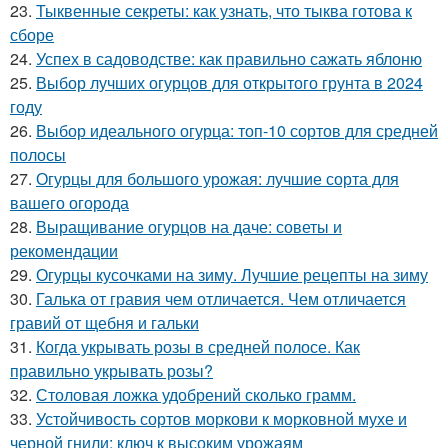
23.
Тыквенные секреты: как узнать, что тыква готова к
сборе
24.
Успех в садоводстве: как правильно сажать яблоню
25.
Выбор лучших огурцов для открытого грунта в 2024
году
26.
Выбор идеального огурца: топ-10 сортов для средней
полосы
27.
Огурцы для большого урожая: лучшие сорта для
вашего огорода
28.
Выращивание огурцов на даче: советы и
рекомендации
29.
Огурцы кусочками на зиму. Лучшие рецепты на зиму
30.
Галька от гравия чем отличается. Чем отличается
гравий от щебня и гальки
31.
Когда укрывать розы в средней полосе. Как
правильно укрывать розы?
32.
Столовая ложка удобрений сколько грамм.
33.
Устойчивость сортов моркови к морковной мухе и
черной гнили: ключ к высоким урожаям