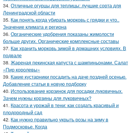
34.
Отличные огурцы для теплицы: лучшие сорта для
Ленинградской области
35.
Как понять когда убирать морковь с грядки и что..
Значение климата и региона
36.
Органические удобрения показаны жимолости
больше других. Органические комплексные составы
37.
Как хранить морковь зимой в домашних условиях. В
подвале
38.
Жареная пекинская капуста с шампиньонами. Салат
«Пир королевы»
39.
Какие кустарники посадить на даче поздней осенью.
Добавление статьи в новую подборку
40.
Использование корзинок для посадки луковичных.
Зачем нужны корзины для луковичных?
41.
Красота и урожай в тени: как создать красивый и
плодородный сад
42.
Как нужно правильно укрыть розы на зиму в
Подмосковье. Когда