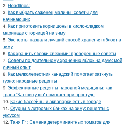
2.
Headlines:
3.
Как выбрать саженец малины: советы для
начинающих
4.
Как приготовить корнишоны в кисло-сладком
маринаде с горчицей на зиму
5.
Эксперты назвали лучший способ хранения яблок на
зиму
6.
Как хранить яблоки свежими: проверенные советы
7.
Советы по длительному хранению яблок на даче: мой
личный опыт
8.
Как мелколепестник канадский помогает заткнуть
гузно: народные рецепты
9.
Эффективные рецепты народной медицины: как
трава 'Заткни гузно' помогает при простуде
10.
Какие бассейны и аквапарки есть в городе
11.
Огурцы в литровых банках на зиму: рецепты с
уксусом
12.
Таня F1: Семена детерминантных томатов для