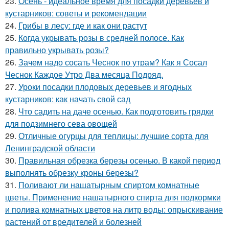
23.
Осень - идеальное время для посадки деревьев и
кустарников: советы и рекомендации
24.
Грибы в лесу: где и как они растут
25.
Когда укрывать розы в средней полосе. Как
правильно укрывать розы?
26.
Зачем надо сосать Чеснок по утрам? Как я Сосал
Чеснок Каждое Утро Два месяца Подряд.
27.
Уроки посадки плодовых деревьев и ягодных
кустарников: как начать свой сад
28.
Что садить на даче осенью. Как подготовить грядки
для подзимнего сева овощей
29.
Отличные огурцы для теплицы: лучшие сорта для
Ленинградской области
30.
Правильная обрезка березы осенью. В какой период
выполнять обрезку кроны березы?
31.
Поливают ли нашатырным спиртом комнатные
цветы. Применение нашатырного спирта для подкормки
и полива комнатных цветов на литр воды: опрыскивание
растений от вредителей и болезней