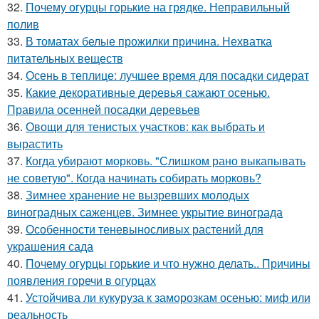
32.
Почему огурцы горькие на грядке. Неправильный
полив
33.
В томатах белые прожилки причина. Нехватка
питательных веществ
34.
Осень в теплице: лучшее время для посадки сидерат
35.
Какие декоративные деревья сажают осенью.
Правила осенней посадки деревьев
36.
Овощи для тенистых участков: как выбрать и
вырастить
37.
Когда убирают морковь. "Слишком рано выкапывать
не советую". Когда начинать собирать морковь?
38.
Зимнее хранение не вызревших молодых
виноградных саженцев. Зимнее укрытие винограда
39.
Особенности теневыносливых растений для
украшения сада
40.
Почему огурцы горькие и что нужно делать.. Причины
появления горечи в огурцах
41.
Устойчива ли кукуруза к заморозкам осенью: миф или
реальность