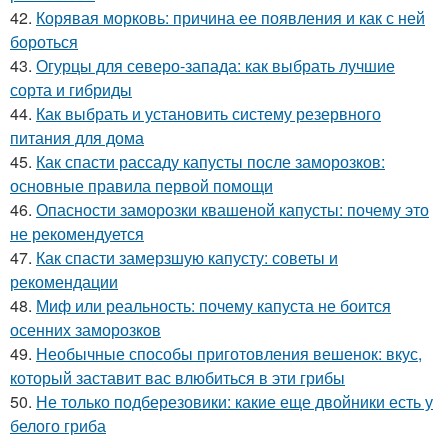
42.
Корявая морковь: причина ее появления и как с ней
бороться
43.
Огурцы для северо-запада: как выбрать лучшие
сорта и гибриды
44.
Как выбрать и установить систему резервного
питания для дома
45.
Как спасти рассаду капусты после заморозков:
основные правила первой помощи
46.
Опасности заморозки квашеной капусты: почему это
не рекомендуется
47.
Как спасти замерзшую капусту: советы и
рекомендации
48.
Миф или реальность: почему капуста не боится
осенних заморозков
49.
Необычные способы приготовления вешенок: вкус,
который заставит вас влюбиться в эти грибы
50.
Не только подберезовики: какие еще двойники есть у
белого гриба