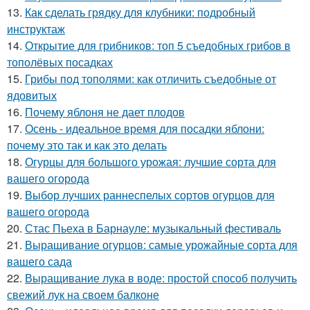
13.
Как сделать грядку для клубники: подробный
инструктаж
14.
Открытие для грибников: топ 5 съедобных грибов в
тополёвых посадках
15.
Грибы под тополями: как отличить съедобные от
ядовитых
16.
Почему яблоня не дает плодов
17.
Осень - идеальное время для посадки яблони:
почему это так и как это делать
18.
Огурцы для большого урожая: лучшие сорта для
вашего огорода
19.
Выбор лучших раннеспелых сортов огурцов для
вашего огорода
20.
Стас Пьеха в Барнауле: музыкальный фестиваль
21.
Выращивание огурцов: самые урожайные сорта для
вашего сада
22.
Выращивание лука в воде: простой способ получить
свежий лук на своем балконе