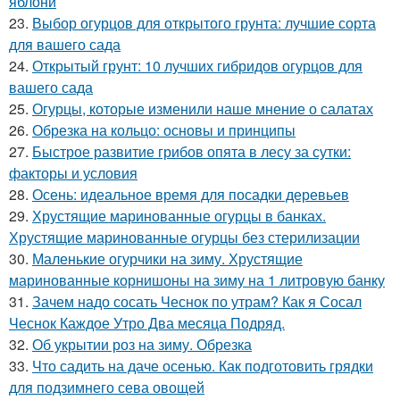
яблони
23.
Выбор огурцов для открытого грунта: лучшие сорта
для вашего сада
24.
Открытый грунт: 10 лучших гибридов огурцов для
вашего сада
25.
Огурцы, которые изменили наше мнение о салатах
26.
Обрезка на кольцо: основы и принципы
27.
Быстрое развитие грибов опята в лесу за сутки:
факторы и условия
28.
Осень: идеальное время для посадки деревьев
29.
Хрустящие маринованные огурцы в банках.
Хрустящие маринованные огурцы без стерилизации
30.
Маленькие огурчики на зиму. Хрустящие
маринованные корнишоны на зиму на 1 литровую банку
31.
Зачем надо сосать Чеснок по утрам? Как я Сосал
Чеснок Каждое Утро Два месяца Подряд.
32.
Об укрытии роз на зиму. Обрезка
33.
Что садить на даче осенью. Как подготовить грядки
для подзимнего сева овощей