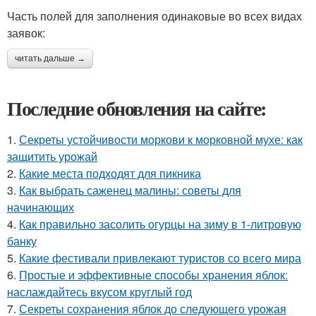
Часть полей для заполнения одинаковые во всех видах
заявок:
читать дальше →
Последние обновления на сайте:
1.
Секреты устойчивости моркови к морковной мухе: как
защитить урожай
2.
Какие места подходят для пикника
3.
Как выбрать саженец малины: советы для
начинающих
4.
Как правильно засолить огурцы на зиму в 1-литровую
банку
5.
Какие фестивали привлекают туристов со всего мира
6.
Простые и эффективные способы хранения яблок:
наслаждайтесь вкусом круглый год
7.
Секреты сохранения яблок до следующего урожая