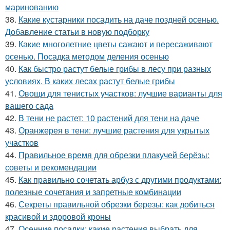
маринованию
38.
Какие кустарники посадить на даче поздней осенью.
Добавление статьи в новую подборку
39.
Какие многолетние цветы сажают и пересаживают
осенью. Посадка методом деления осенью
40.
Как быстро растут белые грибы в лесу при разных
условиях. В каких лесах растут белые грибы
41.
Овощи для тенистых участков: лучшие варианты для
вашего сада
42.
В тени не растет: 10 растений для тени на даче
43.
Оранжерея в тени: лучшие растения для укрытых
участков
44.
Правильное время для обрезки плакучей берёзы:
советы и рекомендации
45.
Как правильно сочетать арбуз с другими продуктами:
полезные сочетания и запретные комбинации
46.
Секреты правильной обрезки березы: как добиться
красивой и здоровой кроны
47.
Осенние посадки: какие растения выбрать для