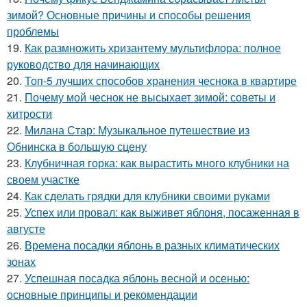
зимой? Основные причины и способы решения
проблемы
19.
Как размножить хризантему мультифлора: полное
руководство для начинающих
20.
Топ-5 лучших способов хранения чеснока в квартире
21.
Почему мой чеснок не высыхает зимой: советы и
хитрости
22.
Милана Стар: Музыкальное путешествие из
Обнинска в большую сцену
23.
Клубничная горка: как вырастить много клубники на
своем участке
24.
Как сделать грядки для клубники своими руками
25.
Успех или провал: как выживет яблоня, посаженная в
августе
26.
Времена посадки яблонь в разных климатических
зонах
27.
Успешная посадка яблонь весной и осенью:
основные принципы и рекомендации