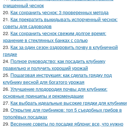
очищенный чеснок
20.
Как сохранить чеснок: 3 проверенных метода
21.
Как прекратить выкидывать испорченный чеснок:
советы для садоводов
22.
Как сохранить чеснок свежим долгое время:
хранение в стеклянных банках с солью
23.
Как за один сезон оздоровить почву в клубничной
грядке
24.
Полное руководство: как посадить клубнику
правильно и получить хороший урожай
25.
Пошаговая инструкция: как сделать грядку под
клубнику весной для богатого урожая
26.
Улучшение плодородия почвы для клубники:
основные принципы и рекомендации
27.
Как выбрать идеальные высокие грядки для клубники
28.
Открытие для грибников: топ 5 съедобных грибов в
тополёвых посадках
29.
Весенние советы по посадке яблони: все, что нужно