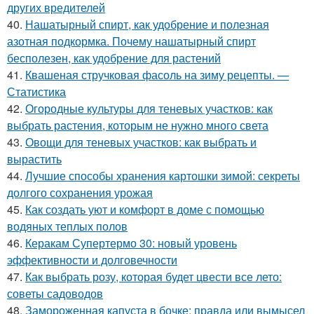
других вредителей
40.
Нашатырный спирт, как удобрение и полезная
азотная подкормка. Почему нашатырный спирт
бесполезен, как удобрение для растений
41.
Квашеная стручковая фасоль на зиму рецепты. —
Статистика
42.
Огородные культуры для теневых участков: как
выбрать растения, которым не нужно много света
43.
Овощи для теневых участков: как выбрать и
вырастить
44.
Лучшие способы хранения картошки зимой: секреты
долгого сохранения урожая
45.
Как создать уют и комфорт в доме с помощью
водяных теплых полов
46.
Керакам Супертермо 30: новый уровень
эффективности и долговечности
47.
Как выбрать розу, которая будет цвести все лето:
советы садоводов
48.
Замороженная капуста в бочке: правда или вымысел