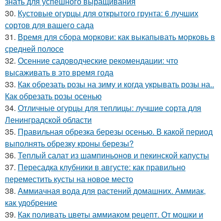
знать для успешного выращивания
30.
Кустовые огурцы для открытого грунта: 6 лучших
сортов для вашего сада
31.
Время для сбора моркови: как выкапывать морковь в
средней полосе
32.
Осенние садоводческие рекомендации: что
высаживать в это время года
33.
Как обрезать розы на зиму и когда укрывать розы на..
Как обрезать розы осенью
34.
Отличные огурцы для теплицы: лучшие сорта для
Ленинградской области
35.
Правильная обрезка березы осенью. В какой период
выполнять обрезку кроны березы?
36.
Теплый салат из шампиньонов и пекинской капусты
37.
Пересадка клубники в августе: как правильно
переместить кусты на новое место
38.
Аммиачная вода для растений домашних. Аммиак,
как удобрение
39.
Как поливать цветы аммиаком рецепт. От мошки и