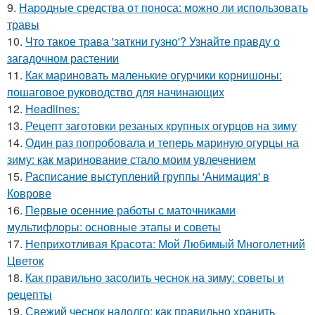
9.
Народные средства от поноса: можно ли использовать
травы
10.
Что такое трава 'заткни гузно'? Узнайте правду о
загадочном растении
11.
Как мариновать маленькие огурчики корнишоны:
пошаговое руководство для начинающих
12.
Headlines:
13.
Рецепт заготовки резаных крупных огурцов на зиму
14.
Один раз попробовала и теперь мариную огурцы на
зиму: как маринование стало моим увлечением
15.
Расписание выступлений группы 'Анимация' в
Коврове
16.
Первые осенние работы с маточниками
мультифлоры: основные этапы и советы
17.
Неприхотливая Красота: Мой Любимый Многолетний
Цветок
18.
Как правильно засолить чеснок на зиму: советы и
рецепты
19.
Свежий чеснок надолго: как правильно хранить