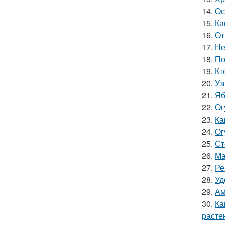
14.
Ос
15.
Ка
16.
От
17.
Не
18.
По
19.
Кт
20.
Уз
21.
Яб
22.
Ог
23.
Ка
24.
Ог
25.
Ст
26.
Ма
27.
Ре
28.
Уд
29.
Ам
30.
Ка
расте