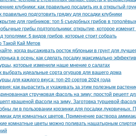
енние клубники: как правильно посадить их в открытый гру
к правильно подготовить грядку для посадки клубники
крытие для грибников: топ 5 съедобных грибов в тополёвы
обычные грибы подтопольники: открытие, которое изменит
д тополями: 5 видов грибов, которые стоит собрать
о Такой Кай Метов
найте, когда высаживать росток яблоньки в грунт для лучше
лонька в осень: как сделать посадку максимально эффекти
урцы, которые изменили наше мнение о салатах
к выбрать идеальные сорта огурцов для вашего дома
урцы для каждого вкуса: топ-20 сортов 2024 года
евия: как вырастить и ухаживать за этим полезным растен
ринованная стручковая фасоль на зиму: простой рецепт дл
цепт квашеной фасоли на зиму. Заготовка туршевой фасол
обны ли в пользовании корзинки для посадки луковичных. 
миак для комнатных цветов. Применение раствора аммиака
кие комнатные цветы можно поливать нашатырным спиртом
ний