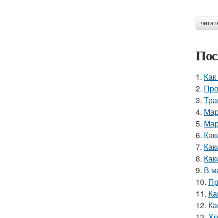
читат
Пос
1.
Как
2.
Про
3.
Тра
4.
Мар
5.
Мар
6.
Как
7.
Как
8.
Как
9.
В м
10.
Пр
11.
Ка
12.
Ка
13.
Хр