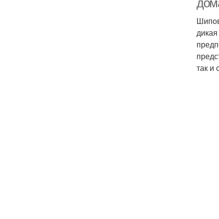
дом
Шипов
дикая
предп
предс
так и