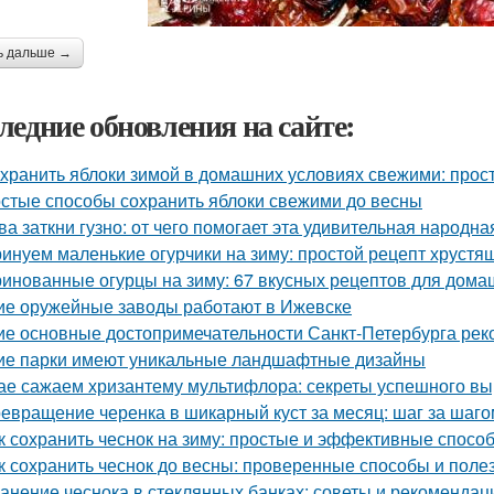
ь дальше →
ледние обновления на сайте:
 хранить яблоки зимой в домашних условиях свежими: прос
стые способы сохранить яблоки свежими до весны
ва заткни гузно: от чего помогает эта удивительная народн
инуем маленькие огурчики на зиму: простой рецепт хрустя
инованные огурцы на зиму: 67 вкусных рецептов для дома
ие оружейные заводы работают в Ижевске
ие основные достопримечательности Санкт-Петербурга рек
ие парки имеют уникальные ландшафтные дизайны
ае сажаем хризантему мультифлора: секреты успешного в
евращение черенка в шикарный куст за месяц: шаг за шаго
к сохранить чеснок на зиму: простые и эффективные спосо
к сохранить чеснок до весны: проверенные способы и поле
анение чеснока в стеклянных банках: советы и рекомендац