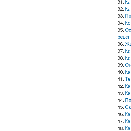
31.
Ка
32.
Ка
33.
По
34.
Ко
35.
Ос
рецеп
36.
Жа
37.
Ка
38.
Ка
39.
Ог
40.
Ка
41.
Те
42.
Ка
43.
Ка
44.
По
45.
Ск
46.
Ка
47.
Ка
48.
Ка