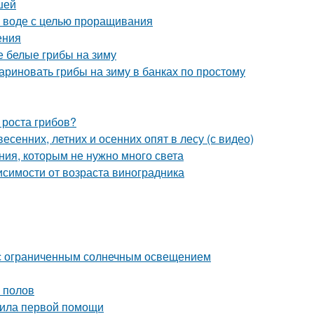
шей
в воде с целью проращивания
ения
 белые грибы на зиму
ариновать грибы на зиму в банках по простому
 роста грибов?
есенних, летних и осенних опят в лесу (с видео)
ния, которым не нужно много света
висимости от возраста виноградника
а с ограниченным солнечным освещением
 полов
авила первой помощи