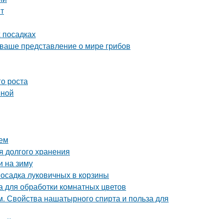
нт
х посадках
 ваше представление о мире грибов
го роста
вной
ием
я долгого хранения
и на зиму
Посадка луковичных в корзины
 для обработки комнатных цветов
. Свойства нашатырного спирта и польза для