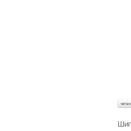
читат
Шипо