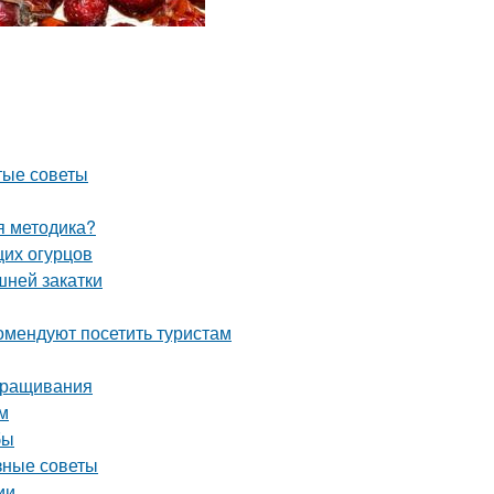
тые советы
ая методика?
щих огурцов
шней закатки
омендуют посетить туристам
ыращивания
м
бы
зные советы
ии