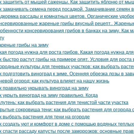
к защитить от мышей саженцы. Как защитить яблоню от мы
к замачивать семена перед посадкой. Замачивание семян 
дкормка рассады и комнатных цветов. Органические удобр
нсервированные жареные грибы вкусный рецепт.. Жареные
обенности консервирования грибов в банках на зиму. Как м
ту
реные грибы на зиму
кая погода нужна для роста грибов. Какая погода нужна для
к быстро растут грибы на примере опят. Условия для роста в
ородные культуры для теневых участков: как выбрать расте
к подготовить виноград к зиме. Осенняя обрезка лозы в за
невой огород: как культура влияет на нашу жизнь
к правильно укрывать виноград на зиму
к укрыть виноград на зиму правильно. Когда
лутень: как выбрать растения для тенистой части участка
рытые сокровища тени: как выбрать растения для огород
к выбрать растения для тени на огороде
к создать уют и комфорт в доме с помощью водяных теплых
к спасти рассаду капусты после заморозков: основные пр