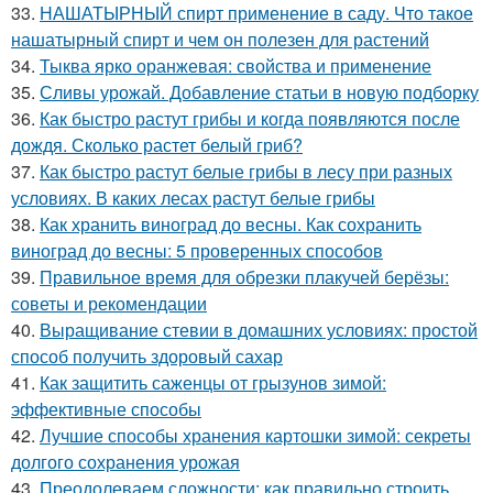
33.
НАШАТЫРНЫЙ спирт применение в саду. Что такое
нашатырный спирт и чем он полезен для растений
34.
Тыква ярко оранжевая: свойства и применение
35.
Сливы урожай. Добавление статьи в новую подборку
36.
Как быстро растут грибы и когда появляются после
дождя. Сколько растет белый гриб?
37.
Как быстро растут белые грибы в лесу при разных
условиях. В каких лесах растут белые грибы
38.
Как хранить виноград до весны. Как сохранить
виноград до весны: 5 проверенных способов
39.
Правильное время для обрезки плакучей берёзы:
советы и рекомендации
40.
Выращивание стевии в домашних условиях: простой
способ получить здоровый сахар
41.
Как защитить саженцы от грызунов зимой:
эффективные способы
42.
Лучшие способы хранения картошки зимой: секреты
долгого сохранения урожая
43.
Преодолеваем сложности: как правильно строить