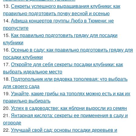
13.
Секреты успешного выращивания клубники: как
правильно подготовить почву весной и осенью
14.
Афиша концертов группы Любэ в Тюмени: не
пропустите
15.
Как правильно подготовить грядку для посадки
клубники
16.
Осенью в саду: как правильно подготовить грядку для
посадки клубники
17.
Откройте для себя секреты посадки клубники: как
выбрать идеальное место
18.
Подтопольник или рядовка тополевая: что выбрать
для своего сада
19.
Узнайте, какие грибы на тополях можно есть и как их
правильно выбирать
20.
Успех в садоводстве: как яблони выросли из семян
21.
Янтарная кислота: секреты ее применения в саду и
огороде
22.
Улучшай свой сад: основы посадки деревьев и