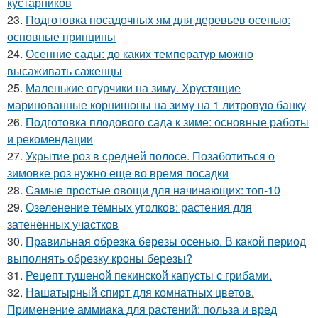
кустарников
23.
Подготовка посадочных ям для деревьев осенью:
основные принципы
24.
Осенние сады: до каких температур можно
высаживать саженцы
25.
Маленькие огурчики на зиму. Хрустящие
маринованные корнишоны на зиму на 1 литровую банку
26.
Подготовка плодового сада к зиме: основные работы
и рекомендации
27.
Укрытие роз в средней полосе. Позаботиться о
зимовке роз нужно еще во время посадки
28.
Самые простые овощи для начинающих: топ-10
29.
Озеленение тёмных уголков: растения для
затенённых участков
30.
Правильная обрезка березы осенью. В какой период
выполнять обрезку кроны березы?
31.
Рецепт тушеной пекинской капусты с грибами.
32.
Нашатырный спирт для комнатных цветов.
Применение аммиака для растений: польза и вред