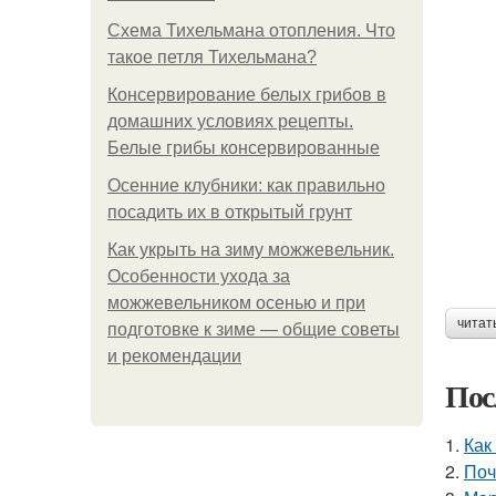
Схема Тихельмана отопления. Что
такое петля Тихельмана?
Консервирование белых грибов в
домашних условиях рецепты.
Белые грибы консервированные
Осенние клубники: как правильно
посадить их в открытый грунт
Как укрыть на зиму можжевельник.
Особенности ухода за
можжевельником осенью и при
читат
подготовке к зиме — общие советы
и рекомендации
Пос
1.
Как
2.
Поч