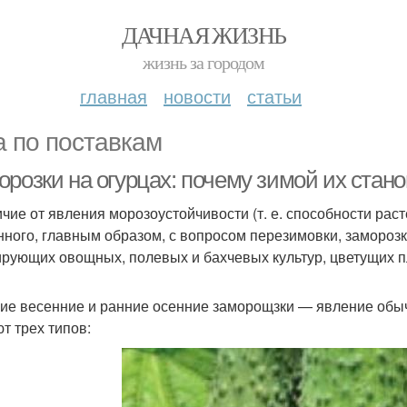
ДАЧНАЯ ЖИЗНЬ
жизнь за городом
главная
новости
статьи
а по поставкам
орозки на огурцах: почему зимой их стан
ичие от явления морозоустойчивости (т. е. способности рас
нного, главным образом, с вопросом перезимовки, заморо
ирующих овощных, полевых и бахчевых культур, цветущих п
ие весенние и ранние осенние заморощзки — явление обыч
т трех типов: