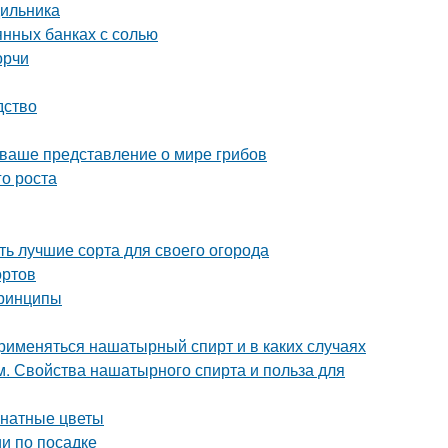
дильника
янных банках с солью
орчи
дство
 ваше представление о мире грибов
го роста
ь лучшие сорта для своего огорода
ортов
принципы
рименяться нашатырный спирт и в каких случаях
. Свойства нашатырного спирта и польза для
мнатные цветы
и по посадке