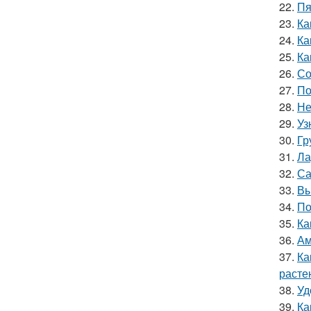
22.
Пя
23.
Ка
24.
Ка
25.
Ка
26.
Со
27.
По
28.
Не
29.
Уз
30.
Гр
31.
Ла
32.
Са
33.
Вы
34.
По
35.
Ка
36.
Ам
37.
Ка
расте
38.
Уд
39.
Ка