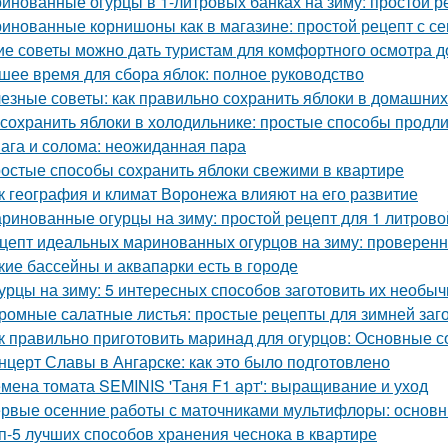
инованные огурцы в 1-литровых банках на зиму: простой р
инованные корнишоны как в магазине: простой рецепт с с
ие советы можно дать туристам для комфортного осмотра 
шее время для сбора яблок: полное руководство
езные советы: как правильно сохранить яблоки в домашних
 сохранить яблоки в холодильнике: простые способы продл
ага и солома: неожиданная пара
остые способы сохранить яблоки свежими в квартире
к география и климат Воронежа влияют на его развитие
ринованные огурцы на зиму: простой рецепт для 1 литрово
цепт идеальных маринованных огурцов на зиму: проверен
кие бассейны и аквапарки есть в городе
урцы на зиму: 5 интересных способов заготовить их необыч
ромные салатные листья: простые рецепты для зимней заг
к правильно приготовить маринад для огурцов: Основные с
нцерт Славы в Ангарске: как это было подготовлено
мена томата SEMINIS 'Таня F1 арт': выращивание и уход
рвые осенние работы с маточниками мультифлоры: основн
п-5 лучших способов хранения чеснока в квартире