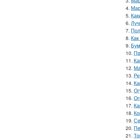
3.
Мар
4.
Мар
5.
Как
6.
Луч
7.
Пол
8.
Как
9.
Бум
10.
Пр
11.
Ка
12.
Ма
13.
Ре
14.
Ка
15.
Ог
16.
Ог
17.
Ка
18.
Ко
19.
Се
20.
Пе
21.
То