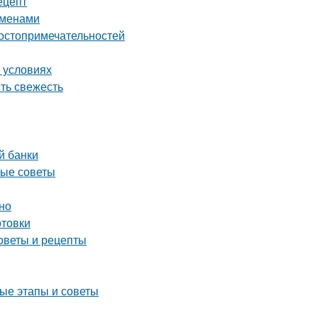
ецепт
еменами
достопримечательностей
 условиях
ить свежесть
й банки
ные советы
но
отовки
оветы и рецепты
ые этапы и советы