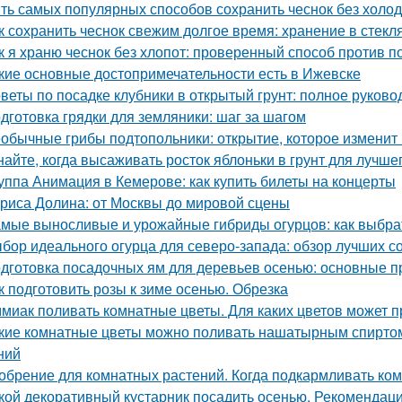
ть самых популярных способов сохранить чеснок без холо
к сохранить чеснок свежим долгое время: хранение в стекл
к я храню чеснок без хлопот: проверенный способ против п
кие основные достопримечательности есть в Ижевске
веты по посадке клубники в открытый грунт: полное руково
дготовка грядки для земляники: шаг за шагом
обычные грибы подтопольники: открытие, которое изменит
найте, когда высаживать росток яблоньки в грунт для лучше
уппа Анимация в Кемерове: как купить билеты на концерты
риса Долина: от Москвы до мировой сцены
мые выносливые и урожайные гибриды огурцов: как выбрат
бор идеального огурца для северо-запада: обзор лучших с
дготовка посадочных ям для деревьев осенью: основные 
к подготовить розы к зиме осенью. Обрезка
миак поливать комнатные цветы. Для каких цветов может п
кие комнатные цветы можно поливать нашатырным спиртом
ний
обрение для комнатных растений. Когда подкармливать ко
кой декоративный кустарник посадить осенью. Рекомендаци