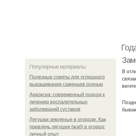
Год
Зам
Популярные материалы
В отл
Полезные советы для успешного
связа
выращивания саженцев осенью
вегет
Аркоксиа: современный подход к
Поздн
лечению воспалительных
бываю
заболеваний суставов
Лягушки земляные в огороде. Как
привлечь лягушек (жаб) в огород:
личный опыт