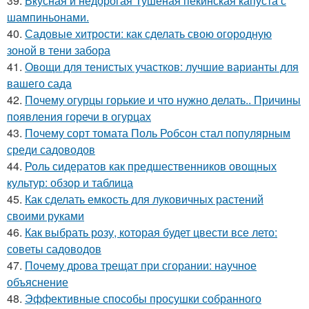
39.
Вкусная и недорогая Тушеная пекинская капуста с
шампиньонами.
40.
Садовые хитрости: как сделать свою огородную
зоной в тени забора
41.
Овощи для тенистых участков: лучшие варианты для
вашего сада
42.
Почему огурцы горькие и что нужно делать.. Причины
появления горечи в огурцах
43.
Почему сорт томата Поль Робсон стал популярным
среди садоводов
44.
Роль сидератов как предшественников овощных
культур: обзор и таблица
45.
Как сделать емкость для луковичных растений
своими руками
46.
Как выбрать розу, которая будет цвести все лето:
советы садоводов
47.
Почему дрова трещат при сгорании: научное
объяснение
48.
Эффективные способы просушки собранного