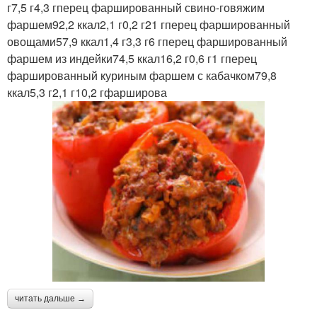
г7,5 г4,3 гперец фаршированный свино-говяжим
фаршем92,2 ккал2,1 г0,2 г21 гперец фаршированный
овощами57,9 ккал1,4 г3,3 г6 гперец фаршированный
фаршем из индейки74,5 ккал16,2 г0,6 г1 гперец
фаршированный куриным фаршем с кабачком79,8
ккал5,3 г2,1 г10,2 гфарширова
читать дальше →