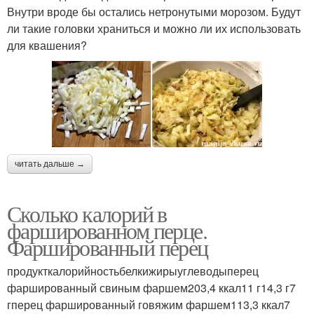
Внутри вроде бы остались нетронутыми морозом. Будут
ли такие головки храниться и можно ли их использовать
для квашения?
читать дальше →
Сколько калорий в
фаршированном перце.
Фаршированный перец
продукткалорийностьбелкижирыуглеводыперец
фаршированный свиным фаршем203,4 ккал11 г14,3 г7
гперец фаршированный говяжим фаршем113,3 ккал7