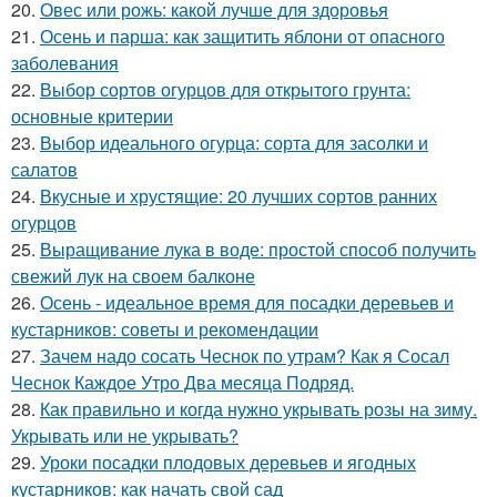
20.
Овес или рожь: какой лучше для здоровья
21.
Осень и парша: как защитить яблони от опасного
заболевания
22.
Выбор сортов огурцов для открытого грунта:
основные критерии
23.
Выбор идеального огурца: сорта для засолки и
салатов
24.
Вкусные и хрустящие: 20 лучших сортов ранних
огурцов
25.
Выращивание лука в воде: простой способ получить
свежий лук на своем балконе
26.
Осень - идеальное время для посадки деревьев и
кустарников: советы и рекомендации
27.
Зачем надо сосать Чеснок по утрам? Как я Сосал
Чеснок Каждое Утро Два месяца Подряд.
28.
Как правильно и когда нужно укрывать розы на зиму.
Укрывать или не укрывать?
29.
Уроки посадки плодовых деревьев и ягодных
кустарников: как начать свой сад