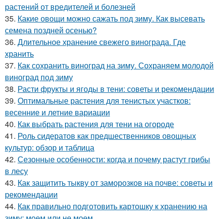
растений от вредителей и болезней
35.
Какие овощи можно сажать под зиму. Как высевать
семена поздней осенью?
36.
Длительное хранение свежего винограда. Где
хранить
37.
Как сохранить виноград на зиму. Сохраняем молодой
виноград под зиму
38.
Расти фрукты и ягоды в тени: советы и рекомендации
39.
Оптимальные растения для тенистых участков:
весенние и летние вариации
40.
Как выбрать растения для тени на огороде
41.
Роль сидератов как предшественников овощных
культур: обзор и таблица
42.
Сезонные особенности: когда и почему растут грибы
в лесу
43.
Как защитить тыкву от заморозков на почве: советы и
рекомендации
44.
Как правильно подготовить картошку к хранению на
зиму: моем или не моем