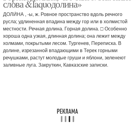
слова &laquoдолина»
ДОЛИ́НА , -ы, ж. Ровное пространство вдоль речного
русла; удлиненная впадина между гор или в холмистой
местности. Речная долина. Горная долина. □ Особенно
хороша одна узкая, длинная долина; она лежит между
холмами, покрытыми лесом. Тургенев, Переписка. В
долине, изрезанной впадающими в Терек горными
речушками, растут молодые груши и яблони, зеленеют
заливные луга. Закруткин, Кавказские записки.