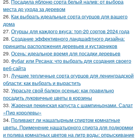
25.
Посадила яблоню сорта белый налив: от выбора
места до ухода за деревом
26.
Как выбрать идеальные сорта огурцов для вашего
дома
27.
Огурцы для каждого вкуса: топ-20 сортов 2024 года
28.
Создание эффективного ландшафтного дизайна:
принципы расположения деревьев и кустарников
29.
Осень: идеальное время для посадки деревьев
30.
Фубаг или Ресана: что выбрать для создания своего
веб-сайта
31.
Лучшие тепличные сорта огурцов для ленинградской
области: как выбрать и вырастить
32.
Украсьте свой балкон осенью: как правильно
посадить луковичные цветы в корзины
33.
Жареная пекинская капуста с шампиньонами. Салат
«Пир королевы»
34.
Поливают ли нашатырным спиртом комнатные
цветы. Применение нашатырного спирта для подкормки
и полива комнатных цветов на литр воды: опрыскивание