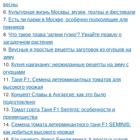
весны
6.
Культурная жизнь Москвы: музеи, театры и фестивали
7.
Есть ли парки в Москве, особенно подходящие для
пикников
8.
Что такое трава 'заткни гузно'? Узнайте правду о
загадочном растении
9.
Вкусные и простые рецепты заготовок из огурцов на
зиму
10.
Кухня наизнанку: неожиданные рецепты на зиму с
огурцами
11.
Таня F1: Семена детерминантных томатов для
высокого урожая
12.
Концерт Славы в Ангарске: как это было
подготовлено
13.
Томат сорта Таня F1 Seminis: особенности и
преимущества
14.
Семена томата детерминантного таня F1 SEMINIS:
как добиться высокого урожая
15.
Как оживить фикус Бенджамина: 5 простых шагов