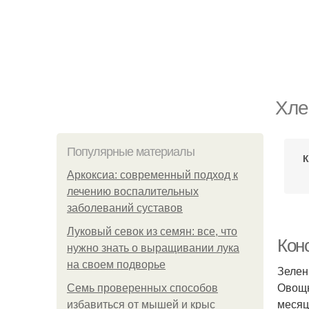
Хле
Популярные материалы
К
Аркоксиа: современный подход к
лечению воспалительных
заболеваний суставов
Луковый севок из семян: все, что
Кон
нужно знать о выращивании лука
на своем подворье
Зелен
Овощн
Семь проверенных способов
месяц
избавиться от мышей и крыс