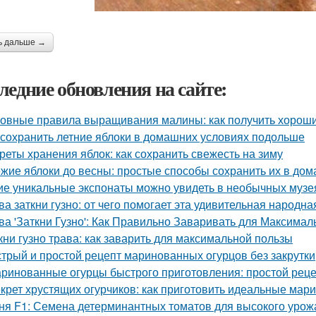
ь дальше →
ледние обновления на сайте:
овные правила выращивания малины: как получить хорош
 сохранить летние яблоки в домашних условиях подольше
реты хранения яблок: как сохранить свежесть на зиму
жие яблоки до весны: простые способы сохранить их в до
ие уникальные экспонаты можно увидеть в необычных музе
ва заткни гузно: от чего помогает эта удивительная народн
ва 'Заткни Гузно': Как Правильно Заваривать для Максима
кни гузно трава: как заварить для максимальной пользы
трый и простой рецепт маринованных огурцов без закрутки
ринованные огурцы быстрого приготовления: простой рец
крет хрустящих огурчиков: как приготовить идеальные ма
ня F1: Семена детерминантных томатов для высокого урож