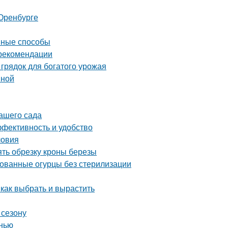
Оренбурге
ивные способы
 рекомендации
грядок для богатого урожая
вной
вашего сада
ффективность и удобство
ловия
ять обрезку кроны березы
ованные огурцы без стерилизации
 как выбрать и вырастить
 сезону
нью