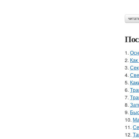
читат
Пос
1.
Осн
2.
Как
3.
Сек
4.
Све
5.
Как
6.
Тра
7.
Тра
8.
Зат
9.
Быс
10.
Ма
11.
Се
12.
Та