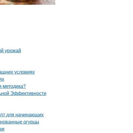
ий урожай
машних условиях
ях
ая методика?
льной Эффективности
епт для начинающих
ринованные огурцы
ая