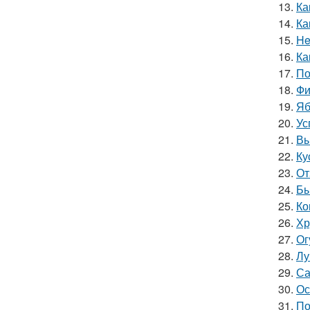
13.
Ка
14.
Ка
15.
He
16.
Ка
17.
По
18.
Фи
19.
Яб
20.
Ус
21.
Вы
22.
Ку
23.
От
24.
Бы
25.
Ко
26.
Хр
27.
Ог
28.
Лу
29.
Са
30.
Ос
31.
По