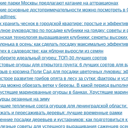
кие парки Москвы предлагают катание на аттракционах
кие основные достопримечательности можно посмотреть в 
adlines:
к хранить чеснок в городской квартире: простые и эффект
лное руководство по посадке клубники на грядку: советы и
нская технология выращивания клубники: секреты высоких 
лонька в осень: как сделать посадку максимально эффекти
пех в садоводстве: как яблони выросли из семян
берите идеальный огурец: ТОП-30 лучших сортов
стовые огурцы для открытого грунта: 6 лучших сортов для 
зыв о корзина Поли Сад для посадки цветочных луковиц: э
строе развитие грибов опята в лесу за сутки: факторы и ус
гда можно обрезать ветки у березы. В какой период выполн
устящие маринованные огурцы в банках. Хрустящие марин
урцы резанные на зиму
чшие тепличные сорта огурцов для ленинградской области:
жать и пересаживать деревья: лучшие временные рамки
енние посадки деревьев и кустарников: как подготовиться к
лезные советы для успешного выращивания саженцев осе