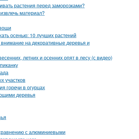
ивать растения перед заморозками?
 извлечь материал?
овощи
жать осенью: 10 лучших растений
: внимание на декоративные деревья и
есенних, летних и осенних опят в лесу (с видео)
пиканку
сада
ых участков
ия горечи в огурцах
ающими деревья
вья
 сравнению с алюминиевыми