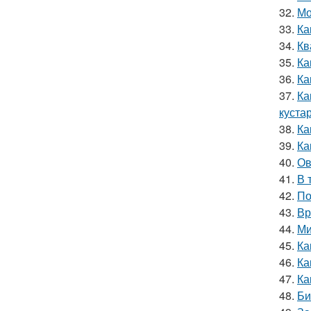
32.
Мо
33.
Ка
34.
Кв
35.
Ка
36.
Ка
37.
Ка
куста
38.
Ка
39.
Ка
40.
Ов
41.
В 
42.
По
43.
Вр
44.
Ми
45.
Ка
46.
Ка
47.
Ка
48.
Би