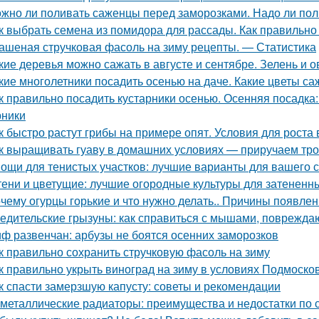
жно ли поливать саженцы перед заморозками. Надо ли пол
к выбрать семена из помидора для рассады. Как правильно
ашеная стручковая фасоль на зиму рецепты. — Статистика
кие деревья можно сажать в августе и сентябре. Зелень и 
кие многолетники посадить осенью на даче. Какие цветы са
к правильно посадить кустарники осенью. Осенняя посадка
рники
к быстро растут грибы на примере опят. Условия для роста в
к выращивать гуаву в домашних условиях — приручаем тро
ощи для тенистых участков: лучшие варианты для вашего 
тени и цветущие: лучшие огородные культуры для затененн
чему огурцы горькие и что нужно делать.. Причины появлен
едительские грызуны: как справиться с мышами, поврежд
ф развенчан: арбузы не боятся осенних заморозков
к правильно сохранить стручковую фасоль на зиму
к правильно укрыть виноград на зиму в условиях Подмоско
к спасти замерзшую капусту: советы и рекомендации
металлические радиаторы: преимущества и недостатки по