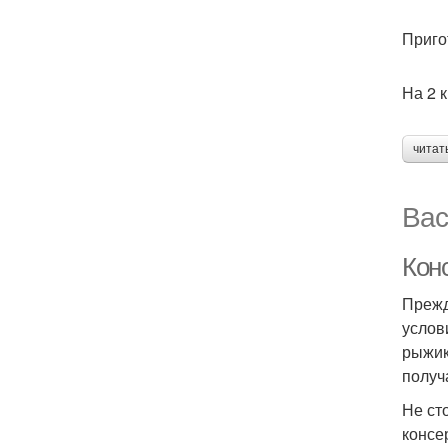
Приго
На 2 
читат
Вас
Конс
Прежд
услов
рыжик
получ
Не ст
консе