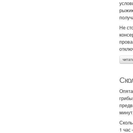
услов
рыжик
получ
Не ст
консе
прова
отклю
читат
Ско
Опята
грибы
предв
минут
Сколь
1 час