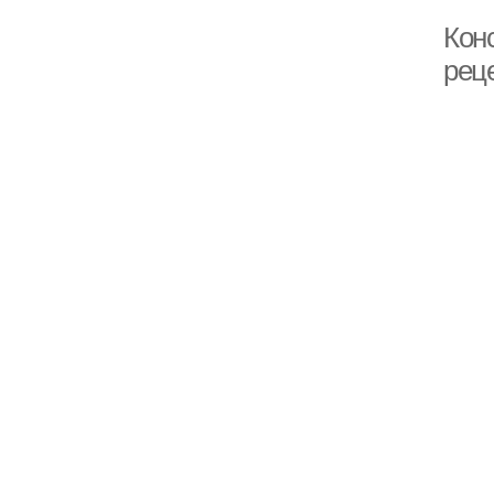
Кон
реце