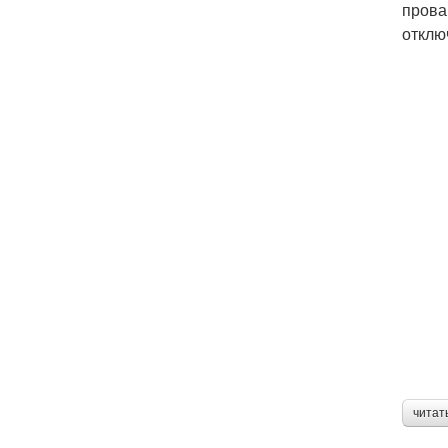
прова
отклю
читат