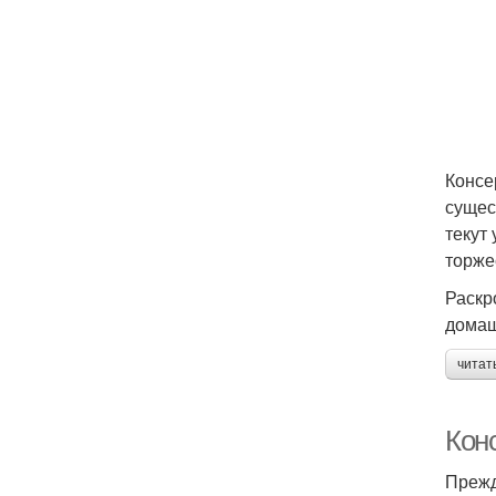
Консе
сущес
текут
торже
Раскр
домаш
читат
Конс
Прежд