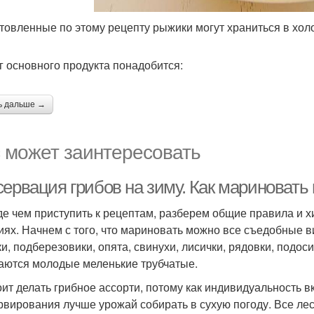
товленные по этому рецепту рыжики могут храниться в холод
кг основного продукта понадобится:
ь дальше →
 может заинтересовать
ервация грибов на зиму. Как мариновать 
е чем приступить к рецептам, разберем общие правила и х
иях. Начнем с того, что мариновать можно все съедобные ви
и, подберезовики, опята, свинухи, лисички, рядовки, подос
аются молодые меленькие трубчатые.
оит делать грибное ассорти, потому как индивидуальность 
рвирования лучше урожай собирать в сухую погоду. Все ле