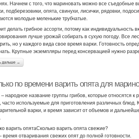
иях. Начнем с того, что мариновать можно все съедобные ви
и, подберезовики, опята, свинухи, лисички, рядовки, подос
аются молодые меленькие трубчатые.
оит делать грибное ассорти, потому как индивидуальность 
рвирования лучше урожай собирать в сухую погоду. Все ле
рить, но у каждого вида свое время варки. Готовность опре
чать. Крупные экземпляры перед консервацией нужно разре
ь дальше →
лько по времени варить опята для марино
 – народное название группы грибов, которые относятся к
, часто используемые для приготовления различных блюд. К
арительной варки, и время зависит от объемов и дальнейше
.
ко варить опятаСколько варить опята свежие?
 – время отваривания свежих опят до полной готовности.