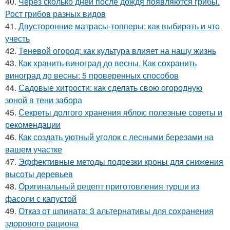
40.
Через сколько дней после дождя появляются грибы.
Рост грибов разных видов
41.
Двусторонние матрасы-топперы: как выбирать и что
учесть
42.
Теневой огород: как культура влияет на нашу жизнь
43.
Как хранить виноград до весны. Как сохранить
виноград до весны: 5 проверенных способов
44.
Садовые хитрости: как сделать свою огородную
зоной в тени забора
45.
Секреты долгого хранения яблок: полезные советы и
рекомендации
46.
Как создать уютный уголок с лесными березами на
вашем участке
47.
Эффективные методы подрезки кроны для снижения
высоты деревьев
48.
Оригинальный рецепт приготовления турши из
фасоли с капустой
49.
Отказ от шпината: 3 альтернативы для сохранения
здорового рациона