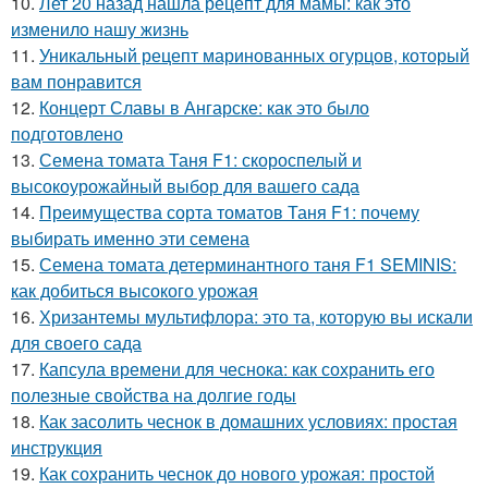
10.
Лет 20 назад нашла рецепт для мамы: как это
изменило нашу жизнь
11.
Уникальный рецепт маринованных огурцов, который
вам понравится
12.
Концерт Славы в Ангарске: как это было
подготовлено
13.
Семена томата Таня F1: скороспелый и
высокоурожайный выбор для вашего сада
14.
Преимущества сорта томатов Таня F1: почему
выбирать именно эти семена
15.
Семена томата детерминантного таня F1 SEMINIS:
как добиться высокого урожая
16.
Хризантемы мультифлора: это та, которую вы искали
для своего сада
17.
Капсула времени для чеснока: как сохранить его
полезные свойства на долгие годы
18.
Как засолить чеснок в домашних условиях: простая
инструкция
19.
Как сохранить чеснок до нового урожая: простой