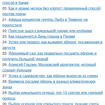
способ в банке
20.
Как я храню чеснок без хлопот: проверенный способ
против порчи
21.
Афиша концертов группы Любэ в Тюмени: не
пропустите
22.
Простые шаги к идеальной грядке для клубники
23.
Как празднуется День города в Перми
24.
Успех или провал: как выживет яблоня, посаженная в
августе
25.
Яблоневый сад: как правильно посадить яблоню и
получить большой урожай
26.
Алексей Глызин: Московский архитектор, который
создает будущее
27.
Успех в садоводстве: как яблони выросли из семян
28.
Времена посадки яблонь в разных климатических
зонах
29.
Выбор идеального огурца: топ-10 сортов для средней
полосы
30.
Выбор огурцов для открытого грунта: лучшие сорта