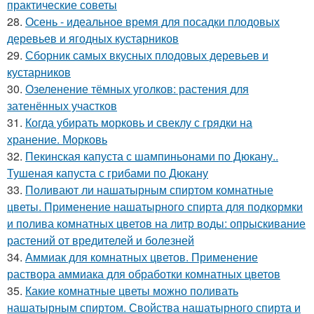
практические советы
28.
Осень - идеальное время для посадки плодовых
деревьев и ягодных кустарников
29.
Сборник самых вкусных плодовых деревьев и
кустарников
30.
Озеленение тёмных уголков: растения для
затенённых участков
31.
Когда убирать морковь и свеклу с грядки на
хранение. Морковь
32.
Пекинская капуста с шампиньонами по Дюкану..
Тушеная капуста с грибами по Дюкану
33.
Поливают ли нашатырным спиртом комнатные
цветы. Применение нашатырного спирта для подкормки
и полива комнатных цветов на литр воды: опрыскивание
растений от вредителей и болезней
34.
Аммиак для комнатных цветов. Применение
раствора аммиака для обработки комнатных цветов
35.
Какие комнатные цветы можно поливать
нашатырным спиртом. Свойства нашатырного спирта и