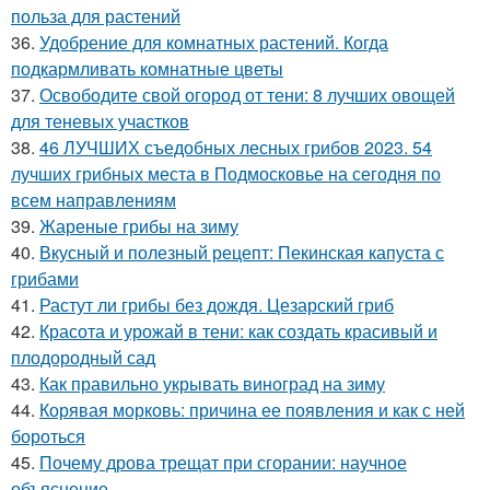
польза для растений
36.
Удобрение для комнатных растений. Когда
подкармливать комнатные цветы
37.
Освободите свой огород от тени: 8 лучших овощей
для теневых участков
38.
46 ЛУЧШИХ съедобных лесных грибов 2023. 54
лучших грибных места в Подмосковье на сегодня по
всем направлениям
39.
Жареные грибы на зиму
40.
Вкусный и полезный рецепт: Пекинская капуста с
грибами
41.
Растут ли грибы без дождя. Цезарский гриб
42.
Красота и урожай в тени: как создать красивый и
плодородный сад
43.
Как правильно укрывать виноград на зиму
44.
Корявая морковь: причина ее появления и как с ней
бороться
45.
Почему дрова трещат при сгорании: научное
объяснение