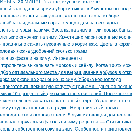
ИБЫ за 30 МИНУТ: быстро, вкусно и полезно
нный календарь и время уборки тыквы в Амурском огороде
квенные секреты: как узнать, что тыква готова к сборе
к выбрать идеальные сорта огурцов для вашего дома
леные огурцы на зиму. Засолка на зиму в 1 литровых банка
ленькие огурчики на зиму. Хрустящие маринованные корни
к правильно сажать луковичные в корзинках. Цветы в корзи
оловая ложка удобрений сколько грамм.
рша из фасоли на зиму. Ингредиенты
 торопитесь выкапывать морковь и свёклу. Когда 100% мож
дбор оптимального места для выращивания арбузов в откр
орка моркови на хранение на зиму. Уборка корнеплода
к приготовить пекинскую капусту с грибами. Тушеная пекинс
миак 10 процентный для комнатных растений. Полезные с
к можно использовать нашатырный спирт.. Удаление пятен
чему огурцы горькие на грядке. Неправильный полив
вободите свой огород от тени: 8 лучших овощей для теневы
ашеная стручковая фасоль на зиму рецепты. — Статистика
соль в собственном соку на зиму. Особенности приготовле