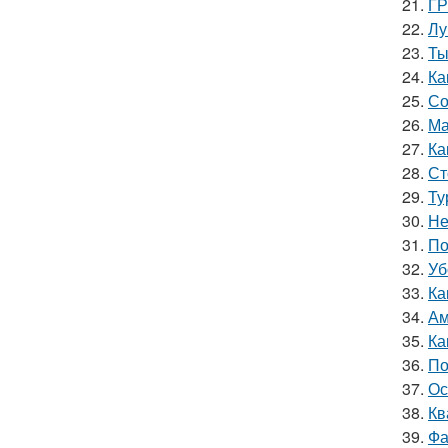
21.
ГР
22.
Лу
23.
Ты
24.
Ка
25.
Со
26.
Ма
27.
Ка
28.
Ст
29.
Ту
30.
Не
31.
По
32.
Уб
33.
Ка
34.
Ам
35.
Ка
36.
По
37.
Ос
38.
Кв
39.
Фа