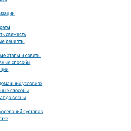
лизации
креты
ить свежесть
ные рецепты
ые этапы и советы
ивные способы
ации
 домашних условиях
ивные способы
ат до весны
болеваний суставов
стке