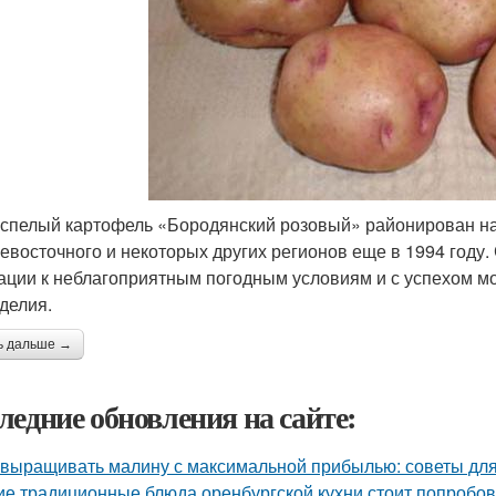
спелый картофель «Бородянский розовый» районирован на
евосточного и некоторых других регионов еще в 1994 году
ации к неблагоприятным погодным условиям и с успехом мо
делия.
ь дальше →
ледние обновления на сайте:
 выращивать малину с максимальной прибылью: советы дл
ие традиционные блюда оренбургской кухни стоит попробов