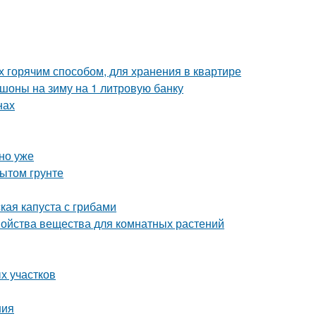
х горячим способом, для хранения в квартире
шоны на зиму на 1 литровую банку
нах
но уже
ытом грунте
кая капуста с грибами
войства вещества для комнатных растений
х участков
ния