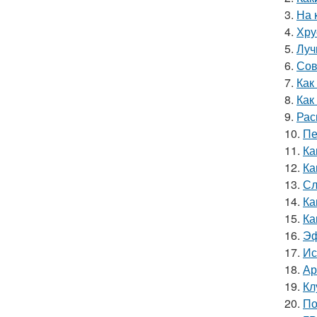
3.
На 
4.
Хру
5.
Луч
6.
Сов
7.
Как
8.
Как
9.
Рас
10.
Пе
11.
Ка
12.
Ка
13.
Сл
14.
Ка
15.
Ка
16.
Эф
17.
Ис
18.
Ар
19.
Кл
20.
По