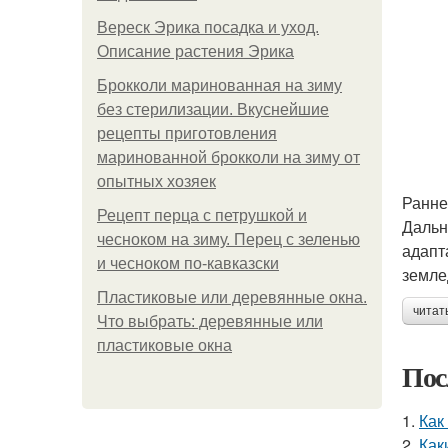
Вереск Эрика посадка и уход.
Описание растения Эрика
Брокколи маринованная на зиму
без стерилизации. Вкуснейшие
рецепты приготовления
маринованной брокколи на зиму от
опытных хозяек
Ранне
Рецепт перца с петрушкой и
Дальн
чесноком на зиму. Перец с зеленью
адапт
и чесноком по-кавказски
земле
Пластиковые или деревянные окна.
читат
Что выбрать: деревянные или
пластиковые окна
Пос
1.
Как
2.
Как