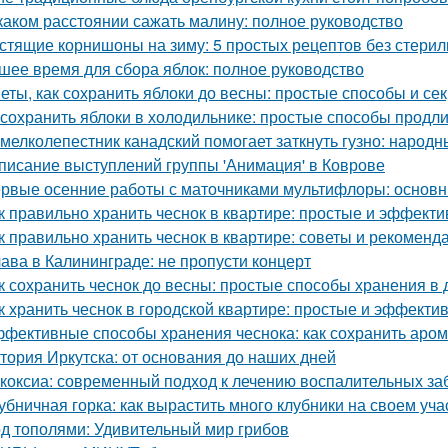
каком расстоянии сажать малину: полное руководство
стящие корнишоны на зиму: 5 простых рецептов без стери
шее время для сбора яблок: полное руководство
еты, как сохранить яблоки до весны: простые способы и се
 сохранить яблоки в холодильнике: простые способы продл
 мелколепестник канадский помогает заткнуть гузно: народ
писание выступлений группы 'Анимация' в Коврове
рвые осенние работы с маточниками мультифлоры: основн
к правильно хранить чеснок в квартире: простые и эффект
к правильно хранить чеснок в квартире: советы и рекоменд
ава в Калининграде: не пропусти концерт
к сохранить чеснок до весны: простые способы хранения в
к хранить чеснок в городской квартире: простые и эффект
фективные способы хранения чеснока: как сохранить аром
тория Иркутска: от основания до наших дней
коксиа: современный подход к лечению воспалительных за
убничная горка: как вырастить много клубники на своем уча
д тополями: Удивительный мир грибов