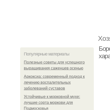
Хоз
Бор
Популярные материалы
хар
Полезные советы для успешного
выращивания саженцев осенью
Аркоксиа: современный подход к
лечению воспалительных
заболеваний суставов
Устойчивые к морковной мухе:
лучшие сорта моркови для
Подмосковья