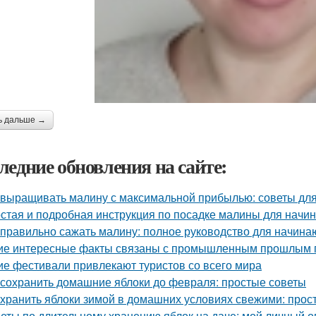
ь дальше →
ледние обновления на сайте:
 выращивать малину с максимальной прибылью: советы дл
стая и подробная инструкция по посадке малины для нач
 правильно сажать малину: полное руководство для начин
ие интересные факты связаны с промышленным прошлым 
ие фестивали привлекают туристов со всего мира
 сохранить домашние яблоки до февраля: простые советы
 хранить яблоки зимой в домашних условиях свежими: прос
еты по длительному хранению яблок на даче: мой личный 