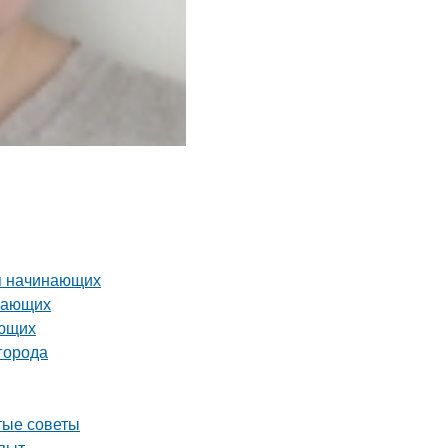
я начинающих
инающих
ающих
города
тые советы
опыт