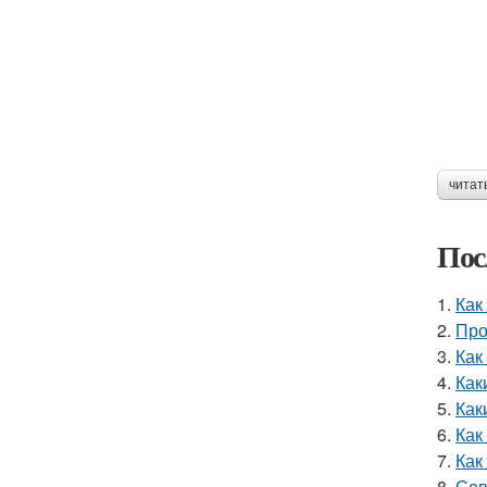
читат
Пос
1.
Как
2.
Про
3.
Как
4.
Как
5.
Как
6.
Как
7.
Как
8.
Сов