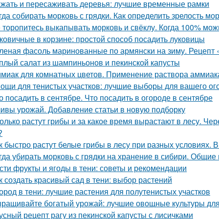
жать и пересаживать деревья: лучшие временные рамки
гда собирать морковь с грядки. Как определить зрелость мо
 торопитесь выкапывать морковь и свёклу. Когда 100% мож
ковичные в корзине: простой способ посадить луковицы
леная фасоль маринованные по армянски на зиму. Рецепт 
плый салат из шампиньонов и пекинской капусты
миак для комнатных цветов. Применение раствора аммиака
ощи для тенистых участков: лучшие выборы для вашего ог
о посадить в сентябре. Что посадить в огороде в сентябре
ивы урожай. Добавление статьи в новую подборку
олько растут грибы и за какое время вырастают в лесу. Че
?
к быстро растут белые грибы в лесу при разных условиях. В
гда убирать морковь с грядки на хранение в сибири. Общие
сти фрукты и ягоды в тени: советы и рекомендации
к создать красивый сад в тени: выбор растений
ород в тени: лучшие растения для полутенистых участков
ращивайте богатый урожай: лучшие овощные культуры для
усный рецепт рагу из пекинской капусты с лисичками