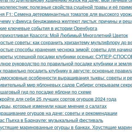
колепестник: полезные свойства сушёной травы и её прим
ня F1: Семена детерминантных томатов для высокого урож
чему у фикуса бенджамина желтеют листья: причины и ре
кие ключевые события в истории Оренбурга
прихотливая Красота: Мой Любимый Многолетний Цветок
остые советы: как сохранить хризантему мультифлору до в
остые способы хранения чеснока зимой: советы для начи
креты успешной посадки клубники осенью: СУПЕР-СПОСОБ
лное руководство по правильной посадке клубники и земля
к правильно посадить клубнику в августе: основные правил
дмосковные особенности выращивания тыквы: советы и р
ивительный мир яблоневых садов Сибири: открываем секр
шаговый гид по посадке яблони по схеме
кройте для себя 25 лучших сортов огурцов 2024 года
урцы, которые изменили наше мнение о салатах
ращивание огурцов на даче: советы и рекомендации
ас Пьеха в Барнауле: музыкальный фестиваль
устящие маринованные огурцы в банках. Хрустящие марин