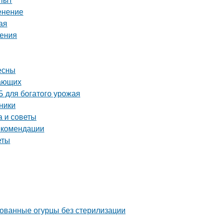
енение
ая
шения
есны
нающих
 для богатого урожая
ники
а и советы
екомендации
еты
ованные огурцы без стерилизации