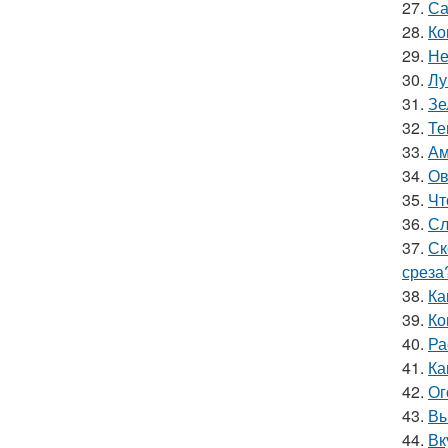
27.
Са
28.
Ко
29.
Не
30.
Лу
31.
Зе
32.
Те
33.
Ам
34.
Ов
35.
Чт
36.
Сл
37.
Ск
среза
38.
Ка
39.
Ко
40.
Ра
41.
Ка
42.
Ог
43.
Вы
44.
Вк