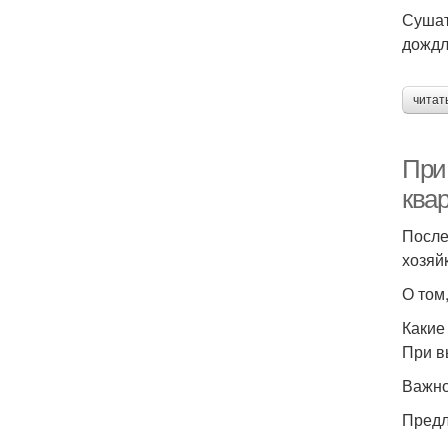
Сушат
дождл
читат
При 
ква
После
хозяйк
О том
Какие
При в
Важно
Предл