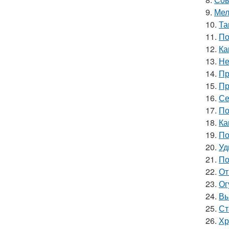
9.
Мел
10.
Та
11.
По
12.
Ка
13.
Не
14.
Пр
15.
Пр
16.
Се
17.
По
18.
Ка
19.
По
20.
Уд
21.
По
22.
От
23.
Ог
24.
Вы
25.
Ст
26.
Хр