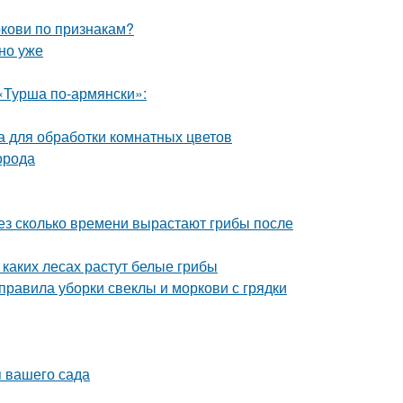
ркови по признакам?
но уже
«Турша по-армянски»:
 для обработки комнатных цветов
орода
рез сколько времени вырастают грибы после
 каких лесах растут белые грибы
 правила уборки свеклы и моркови с грядки
 вашего сада