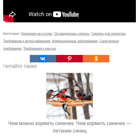
Категории:
Хранения на столах
,
Охлажденные сиропы
,
Сиропы для пропитки
,
Требования к водоснабжению
,
Инфекционные заболевания
,
Санитарные
требования
,
Требования к мытью
Читайте также
Чем можно кормить синичек. Чем кормить синичек —
питание синиц