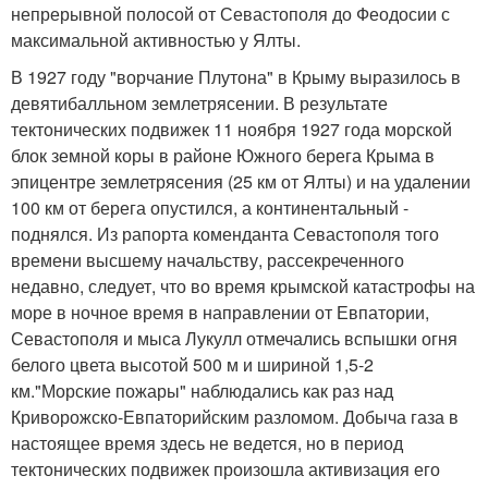
непрерывной полосой от Севастополя до Феодосии с
максимальной активностью у Ялты.
В 1927 году "ворчание Плутона" в Крыму выразилось в
девятибалльном землетрясении. В результате
тектонических подвижек 11 ноября 1927 года морской
блок земной коры в районе Южного берега Крыма в
эпицентре землетрясения (25 км от Ялты) и на удалении
100 км от берега опустился, а континентальный -
поднялся. Из рапорта коменданта Севастополя того
времени высшему начальству, рассекреченного
недавно, следует, что во время крымской катастрофы на
море в ночное время в направлении от Евпатории,
Севастополя и мыса Лукулл отмечались вспышки огня
белого цвета высотой 500 м и шириной 1,5-2
км."Морские пожары" наблюдались как раз над
Криворожско-Евпаторийским разломом. Добыча газа в
настоящее время здесь не ведется, но в период
тектонических подвижек произошла активизация его