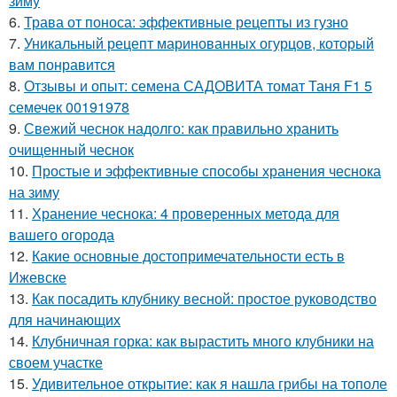
зиму
6.
Трава от поноса: эффективные рецепты из гузно
7.
Уникальный рецепт маринованных огурцов, который
вам понравится
8.
Отзывы и опыт: семена САДОВИТА томат Таня F1 5
семечек 00191978
9.
Свежий чеснок надолго: как правильно хранить
очищенный чеснок
10.
Простые и эффективные способы хранения чеснока
на зиму
11.
Хранение чеснока: 4 проверенных метода для
вашего огорода
12.
Какие основные достопримечательности есть в
Ижевске
13.
Как посадить клубнику весной: простое руководство
для начинающих
14.
Клубничная горка: как вырастить много клубники на
своем участке
15.
Удивительное открытие: как я нашла грибы на тополе