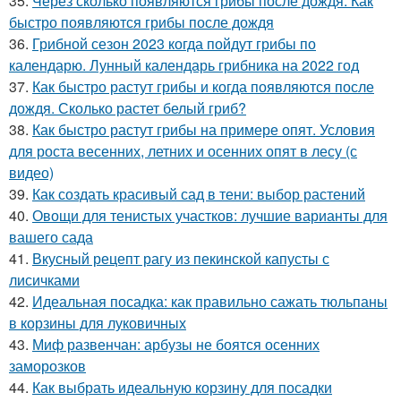
35.
Через сколько появляются грибы после дождя. Как
быстро появляются грибы после дождя
36.
Грибной сезон 2023 когда пойдут грибы по
календарю. Лунный календарь грибника на 2022 год
37.
Как быстро растут грибы и когда появляются после
дождя. Сколько растет белый гриб?
38.
Как быстро растут грибы на примере опят. Условия
для роста весенних, летних и осенних опят в лесу (с
видео)
39.
Как создать красивый сад в тени: выбор растений
40.
Овощи для тенистых участков: лучшие варианты для
вашего сада
41.
Вкусный рецепт рагу из пекинской капусты с
лисичками
42.
Идеальная посадка: как правильно сажать тюльпаны
в корзины для луковичных
43.
Миф развенчан: арбузы не боятся осенних
заморозков
44.
Как выбрать идеальную корзину для посадки