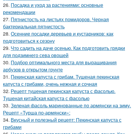
26.
Посадка и уход за растениями: основные
рекомендации
27.
Пятнистость на листьях помидоров. Черная
бактериальная пятнистость
28.
Осенние посадки деревьев и кустарников: как
подготовиться к сезону
29.
Что садить на даче осенью. Как подготовить грядки
для подзимнего сева овощей
30.
Подбор оптимального места для выращивания
арбузов в открытом грунте
31.
Пекинская капуста с грибам. Тушеная пекинская
капуста с грибами, очень нежная и сочная
32.
Рецепт тушеная пекинская капуста с фасолью.
Тушеная китайская капуста с фасолью
33.
Зеленая фасоль маринованные по армянски на зиму.
Рецепт «Турша по-армянски»:
34.
Вкусный и полезный рецепт: Пекинская капуста с
грибами