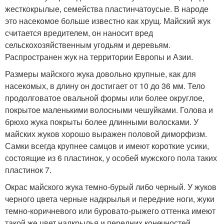
жесткокрылые, семейства пластинчатоусые. В народе
это насекомое больше известно как хрущ. Майский жук
считается вредителем, он наносит вред
сельскохозяйственным угодьям и деревьям.
Распространен жук на территории Европы и Азии.
Размеры майского жука довольно крупные, как для
насекомых, в длину он достигает от 10 до 36 мм. Тело
продолговатое овальной формы или более округлое,
покрытое маленькими волосными чешуйками. Голова и
брюхо жука покрыты более длинными волосками. У
майских жуков хорошо выражен половой диморфизм.
Самки всегда крупнее самцов и имеют короткие усики,
состоящие из 6 пластинок, у особей мужского пола таких
пластинок 7.
Окрас майского жука темно-бурый либо черный. У жуков
черного цвета черные надкрылья и передние ноги, жуки
темно-коричневого или буровато-рыжего оттенка имеют
такой же цвет надкрылья и передних конечностей.