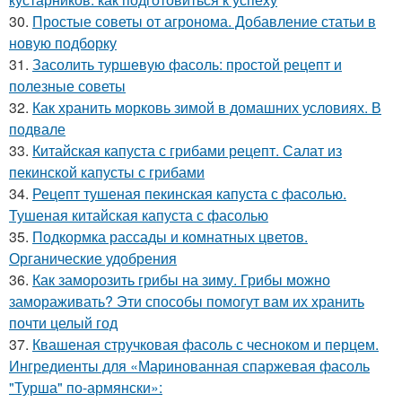
30.
Простые советы от агронома. Добавление статьи в
новую подборку
31.
Засолить туршевую фасоль: простой рецепт и
полезные советы
32.
Как хранить морковь зимой в домашних условиях. В
подвале
33.
Китайская капуста с грибами рецепт. Салат из
пекинской капусты с грибами
34.
Рецепт тушеная пекинская капуста с фасолью.
Тушеная китайская капуста с фасолью
35.
Подкормка рассады и комнатных цветов.
Органические удобрения
36.
Как заморозить грибы на зиму. Грибы можно
замораживать? Эти способы помогут вам их хранить
почти целый год
37.
Квашеная стручковая фасоль с чесноком и перцем.
Ингредиенты для «Маринованная спаржевая фасоль
"Турша" по-армянски»: