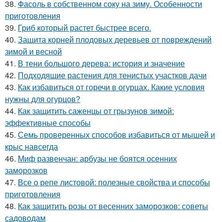
38.
Фасоль в собственном соку на зиму. Особенности
приготовления
39.
Гриб который растет быстрее всего.
40.
Защита корней плодовых деревьев от повреждений
зимой и весной
41.
В тени большого дерева: история и значение
42.
Подходящие растения для тенистых участков дачи
43.
Как избавиться от горечи в огурцах. Какие условия
нужны для огурцов?
44.
Как защитить саженцы от грызунов зимой:
эффективные способы
45.
Семь проверенных способов избавиться от мышей и
крыс навсегда
46.
Миф развенчан: арбузы не боятся осенних
заморозков
47.
Все о репе листовой: полезные свойства и способы
приготовления
48.
Как защитить розы от весенних заморозков: советы
садоводам