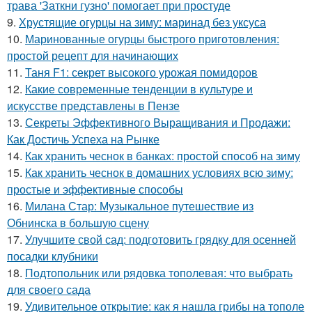
трава 'Заткни гузно' помогает при простуде
9.
Хрустящие огурцы на зиму: маринад без уксуса
10.
Маринованные огурцы быстрого приготовления:
простой рецепт для начинающих
11.
Таня F1: секрет высокого урожая помидоров
12.
Какие современные тенденции в культуре и
искусстве представлены в Пензе
13.
Секреты Эффективного Выращивания и Продажи:
Как Достичь Успеха на Рынке
14.
Как хранить чеснок в банках: простой способ на зиму
15.
Как хранить чеснок в домашних условиях всю зиму:
простые и эффективные способы
16.
Милана Стар: Музыкальное путешествие из
Обнинска в большую сцену
17.
Улучшите свой сад: подготовить грядку для осенней
посадки клубники
18.
Подтопольник или рядовка тополевая: что выбрать
для своего сада
19.
Удивительное открытие: как я нашла грибы на тополе