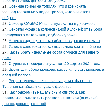
высоких грядок для богатого урожая
21.
Осенние грибы на тополях: что и где искать
22.
Под тополями: 5 видов грибов, которые стоит
собрать
23.
Оркестр CAGMO Рязань: музыканты и дирижеры
24.
Секреты ухода за колоновидной яблоней: от выбора
посадочного материала до уборки урожая
25.
Успех в садоводстве: как яблони выросли из семян
26.
Успех в садоводстве: как правильно сажать яблоню
27.
Как выбрать идеальные сорта огурцов для вашего
дома
28.
Огурцы для каждого вкуса: топ-20 сортов 2024 года
29.
Время для сбора моркови: как выкапывать морковь в
средней полосе
30.
Рецепт тушеная пекинская капуста с фасолью.
Тушеная китайская капуста с фасолью
31.
Как подкормить нашатырным спиртом. Как
правильно приготовить раствор нашатыря (аммиака)
для подкормки растений