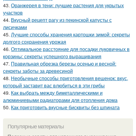
43.
Оранжерея в тени: лучшие растения для укрытых
участков
44.
Вкусный рецепт рагу из пекинской капусты с
лисичками
45.
Лучшие способы хранения картошки зимой: секреты
долгого сохранения урожая
46.
Оптимальное расстояние для посадки луковичных в
корзины: секреты успешного выращивания
47.
Правильная обрезка березы осенью и весной:
секреты заботы за древесиной
48.
Необычные способы приготовления вешенок: вкус,
который заставит вас влюбиться в эти грибы
49.
Как выбрать между биметаллическими и
алюминиевыми радиаторами для отопления дома
50.
Как приготовить вкусные бисквиты без шпината
Популярные материалы