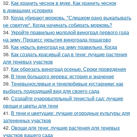
32.
Как хранить чеснок в муке. Как хранить чеснок
в домашних условиях
33.
Когда убирают морковь. "Слишком рано выкапывать
не советую". Когда начинать собирать морковь?
34.
Укройте правильно молодой виноград первого года
на зиму. Процесс укрытия винограда пошагово
35.
Как укрыть виноград на зиму правильно. Когда
36.
Как создать красивый сад в тени: лучшие растения
для теневых участков
37.
Как обрезать виноград осенью. Сроки проведения
38.
В тени большого дерева: история и значение
39.
Теневыносливые и тенелюбивые кустарники: как
выбрать подходящий вид для своего сада
40.
Создайте очаровательный тенистый сад: лучшие
овощи и цветы для тени
41.
В тени и цветущие: лучшие огородные культуры для
затененных участков
42.
Овощи для тени: лучшие растения для теневых
участков вашего сада