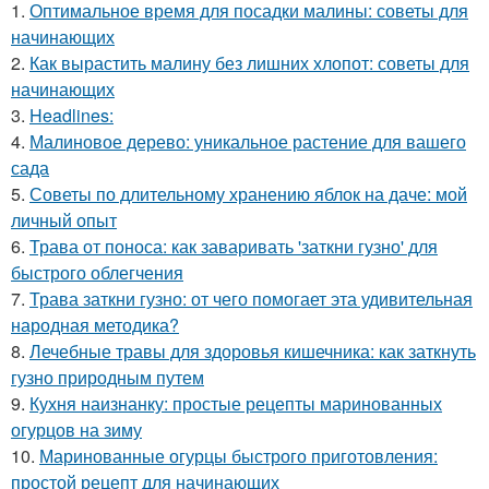
1.
Оптимальное время для посадки малины: советы для
начинающих
2.
Как вырастить малину без лишних хлопот: советы для
начинающих
3.
Headlines:
4.
Малиновое дерево: уникальное растение для вашего
сада
5.
Советы по длительному хранению яблок на даче: мой
личный опыт
6.
Трава от поноса: как заваривать 'заткни гузно' для
быстрого облегчения
7.
Трава заткни гузно: от чего помогает эта удивительная
народная методика?
8.
Лечебные травы для здоровья кишечника: как заткнуть
гузно природным путем
9.
Кухня наизнанку: простые рецепты маринованных
огурцов на зиму
10.
Маринованные огурцы быстрого приготовления:
простой рецепт для начинающих