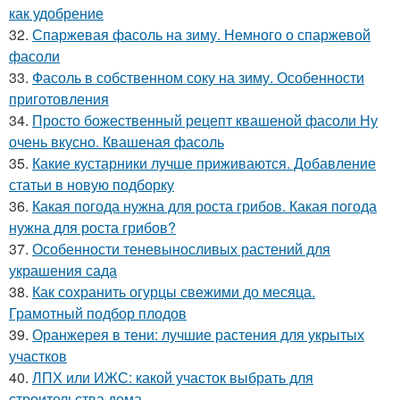
как удобрение
32.
Спаржевая фасоль на зиму. Немного о спаржевой
фасоли
33.
Фасоль в собственном соку на зиму. Особенности
приготовления
34.
Просто божественный рецепт квашеной фасоли Ну
очень вкусно. Квашеная фасоль
35.
Какие кустарники лучше приживаются. Добавление
статьи в новую подборку
36.
Какая погода нужна для роста грибов. Какая погода
нужна для роста грибов?
37.
Особенности теневыносливых растений для
украшения сада
38.
Как сохранить огурцы свежими до месяца.
Грамотный подбор плодов
39.
Оранжерея в тени: лучшие растения для укрытых
участков
40.
ЛПХ или ИЖС: какой участок выбрать для
строительства дома