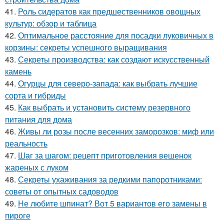
41.
Роль сидератов как предшественников овощных
культур: обзор и таблица
42.
Оптимальное расстояние для посадки луковичных в
корзины: секреты успешного выращивания
43.
Секреты производства: как создают искусственный
камень
44.
Огурцы для северо-запада: как выбрать лучшие
сорта и гибриды
45.
Как выбрать и установить систему резервного
питания для дома
46.
Живы ли розы после весенних заморозков: миф или
реальность
47.
Шаг за шагом: рецепт приготовления вешенок
жареных с луком
48.
Секреты ухаживания за редкими папоротниками:
советы от опытных садоводов
49.
Не любите шпинат? Вот 5 вариантов его замены в
пироге