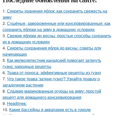
1.
Секреты хранения яблок: как сохранить свежесть на
зиму
2.
Сушёные, замороженные или консервированные: как
сохранить яблоки на зиму в домашних условиях
3.
Свежие яблоки до весны: простые способы сохранить
их в домашних условиях
4.
Секреты сохранения яблок до весны: советы для
начинающих
5.
Как мелколепестник канадский помогает заткнуть
гузно: народные рецепты
6.
Трава от поноса: эффективные рецепты из гузно
7.
Что такое трава 'заткни гузно'? Узнайте правду о
загадочном растении
8.
Сладкие маринованные огурцы на зиму: простой
рецепт для домашнего консервирования
9.
Headlines:
10.
Какие бассейны и аквапарки есть в городе