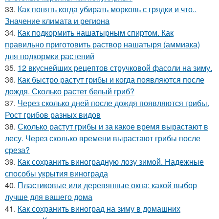
33.
Как понять когда убирать морковь с грядки и что..
Значение климата и региона
34.
Как подкормить нашатырным спиртом. Как
правильно приготовить раствор нашатыря (аммиака)
для подкормки растений
35.
12 вкуснейших рецептов стручковой фасоли на зиму.
36.
Как быстро растут грибы и когда появляются после
дождя. Сколько растет белый гриб?
37.
Через сколько дней после дождя появляются грибы.
Рост грибов разных видов
38.
Сколько растут грибы и за какое время вырастают в
лесу. Через сколько времени вырастают грибы после
среза?
39.
Как сохранить виноградную лозу зимой. Надежные
способы укрытия винограда
40.
Пластиковые или деревянные окна: какой выбор
лучше для вашего дома
41.
Как сохранить виноград на зиму в домашних