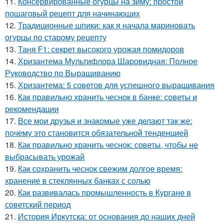
11.
Консервированные огурцы на зиму: простой
пошаговый рецепт для начинающих
12.
Традиционные шпики: как я начала мариновать
огурцы по старому рецепту
13.
Таня F1: секрет высокого урожая помидоров
14.
Хризантема Мультифлора Шаровидная: Полное
Руководство по Выращиванию
15.
Хризантема: 5 советов для успешного выращивания
16.
Как правильно хранить чеснок в банке: советы и
рекомендации
17.
Все мои друзья и знакомые уже делают так же:
почему это становится обязательной тенденцией
18.
Как правильно хранить чеснок: советы, чтобы не
выбрасывать урожай
19.
Как сохранить чеснок свежим долгое время:
хранение в стеклянных банках с солью
20.
Как развивалась промышленность в Кургане в
советский период
21.
История Иркутска: от основания до наших дней