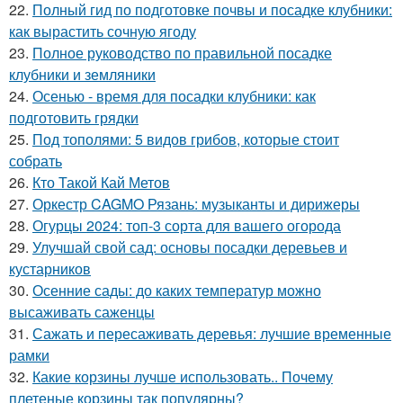
22.
Полный гид по подготовке почвы и посадке клубники:
как вырастить сочную ягоду
23.
Полное руководство по правильной посадке
клубники и земляники
24.
Осенью - время для посадки клубники: как
подготовить грядки
25.
Под тополями: 5 видов грибов, которые стоит
собрать
26.
Кто Такой Кай Метов
27.
Оркестр CAGMO Рязань: музыканты и дирижеры
28.
Огурцы 2024: топ-3 сорта для вашего огорода
29.
Улучшай свой сад: основы посадки деревьев и
кустарников
30.
Осенние сады: до каких температур можно
высаживать саженцы
31.
Сажать и пересаживать деревья: лучшие временные
рамки
32.
Какие корзины лучше использовать.. Почему
плетеные корзины так популярны?