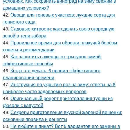
условиях. Как сохранить виноград на зиму свежим в
домашних условиях?
42.
Овощи для теневых участков: лучшие сорта для
тенистого сада
43.
Садовые хитрости: как сделать свою огородную
зоной в тени забора
44.
Правильное время для обрезки плакучей берёзы:
советы и рекомендации
45.
Как защитить саженцы от грызунов зимой:
эффективные способы
46.
Когда что делать: 6 правил эффективного
планирования времени
47.
Инструкция по укрытию роз на зиму: ответы на 8
наиболее часто задаваемых вопросов
48.
Оригинальный рецепт приготовления турши из
фасоли с капустой
49.
Секреты приготовления вкусной жареной вешенки:
основные правила и рецепты
50.
Не любите шпинат? Вот 5 вариантов его замены в