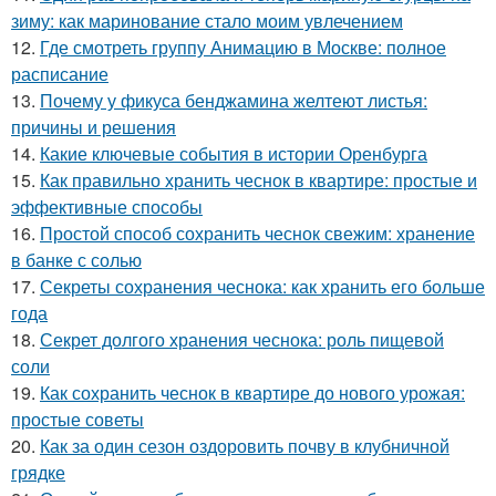
зиму: как маринование стало моим увлечением
12.
Где смотреть группу Анимацию в Москве: полное
расписание
13.
Почему у фикуса бенджамина желтеют листья:
причины и решения
14.
Какие ключевые события в истории Оренбурга
15.
Как правильно хранить чеснок в квартире: простые и
эффективные способы
16.
Простой способ сохранить чеснок свежим: хранение
в банке с солью
17.
Секреты сохранения чеснока: как хранить его больше
года
18.
Секрет долгого хранения чеснока: роль пищевой
соли
19.
Как сохранить чеснок в квартире до нового урожая:
простые советы
20.
Как за один сезон оздоровить почву в клубничной
грядке