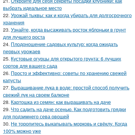
21.
Откройте для себя секреты посадки клубники: как
выбрать идеальное место
22.
Урожай тыквы: как и когда убирать для долгосрочного
хранения
23.
Узнайте, когда высаживать росток яблоньки в грунт
для лучшего роста
24.
Плодоношение садовых культур: когда ожидать
первых урожаев
25.
Кустовые огурцы для открытого грунта: 6 лучших
сортов для вашего сада
26.
Просто и эффективно: советы по хранению свежей
капусты
27.
Выращивание лука в воде: простой способ получить
свежий лук на своем балконе
28.
Картошка из семян: как выращивать на даче
29.
Что садить на даче осенью. Как подготовить грядки
для подзимнего сева овощей
30.
Не торопитесь выкапывать морковь и свёклу. Когда
100% можно уже