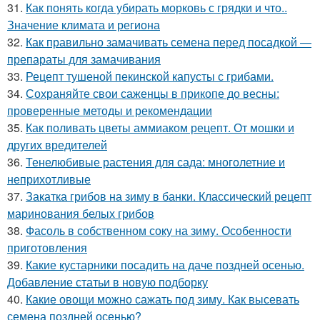
31.
Как понять когда убирать морковь с грядки и что..
Значение климата и региона
32.
Как правильно замачивать семена перед посадкой —
препараты для замачивания
33.
Рецепт тушеной пекинской капусты с грибами.
34.
Сохраняйте свои саженцы в прикопе до весны:
проверенные методы и рекомендации
35.
Как поливать цветы аммиаком рецепт. От мошки и
других вредителей
36.
Тенелюбивые растения для сада: многолетние и
неприхотливые
37.
Закатка грибов на зиму в банки. Классический рецепт
маринования белых грибов
38.
Фасоль в собственном соку на зиму. Особенности
приготовления
39.
Какие кустарники посадить на даче поздней осенью.
Добавление статьи в новую подборку
40.
Какие овощи можно сажать под зиму. Как высевать
семена поздней осенью?