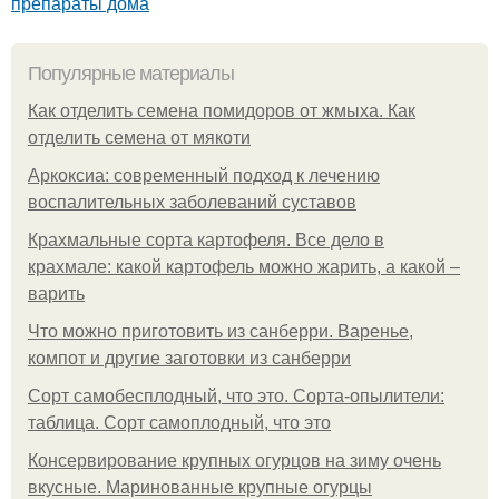
препараты дома
Популярные материалы
Как отделить семена помидоров от жмыха. Как
отделить семена от мякоти
Аркоксиа: современный подход к лечению
воспалительных заболеваний суставов
Крахмальные сорта картофеля. Все дело в
крахмале: какой картофель можно жарить, а какой –
варить
Что можно приготовить из санберри. Варенье,
компот и другие заготовки из санберри
Сорт самобесплодный, что это. Сорта-опылители:
таблица. Сорт самоплодный, что это
Консервирование крупных огурцов на зиму очень
вкусные. Маринованные крупные огурцы