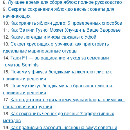
8.
Лучшее время для сбора яблок: полное руководство
9.
Секреты сохранения яблок до весны: советы для
начинающих
10.
Как хранить яблоки долго: 5 проверенных способов
11.
Как 'Заткни Гузно' Может Улучшить Ваше Здоровье
12.
Какие легенды и мифы связаны с Уфой
13.
Секрет хрустящих огурчиков: как приготовить
идеальные маринованные огурцы
14.
Таня F1 — выращивание и уход за семенами
томатов Seminis
15.
Почему у фикуса бенджамина желтеют листья:
причины и решения
16.
Почему фикус бенджамина сбрасывает листья:
причины и решения
17.
Как подготовить хризантему мультифлора к зимовке:
пошаговая инструкция
18.
Как сохранить чеснок до весны: 7 эффективных
методов
19.
Как правильно засолить чеснок на зиму: советы и