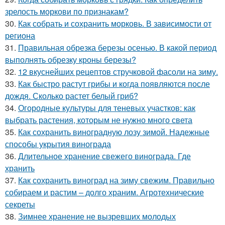
зрелость моркови по признакам?
30.
Как собрать и сохранить морковь. В зависимости от
региона
31.
Правильная обрезка березы осенью. В какой период
выполнять обрезку кроны березы?
32.
12 вкуснейших рецептов стручковой фасоли на зиму.
33.
Как быстро растут грибы и когда появляются после
дождя. Сколько растет белый гриб?
34.
Огородные культуры для теневых участков: как
выбрать растения, которым не нужно много света
35.
Как сохранить виноградную лозу зимой. Надежные
способы укрытия винограда
36.
Длительное хранение свежего винограда. Где
хранить
37.
Как сохранить виноград на зиму свежим. Правильно
собираем и растим – долго храним. Агротехнические
секреты
38.
Зимнее хранение не вызревших молодых