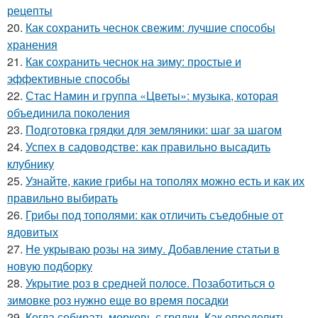
рецепты
20.
Как сохранить чеснок свежим: лучшие способы
хранения
21.
Как сохранить чеснок на зиму: простые и
эффективные способы
22.
Стас Намин и группа «Цветы»: музыка, которая
объединила поколения
23.
Подготовка грядки для земляники: шаг за шагом
24.
Успех в садоводстве: как правильно высадить
клубнику
25.
Узнайте, какие грибы на тополях можно есть и как их
правильно выбирать
26.
Грибы под тополями: как отличить съедобные от
ядовитых
27.
Не укрываю розы на зиму. Добавление статьи в
новую подборку
28.
Укрытие роз в средней полосе. Позаботиться о
зимовке роз нужно еще во время посадки
29.
Когда собирать морковь с грядки. Как определить