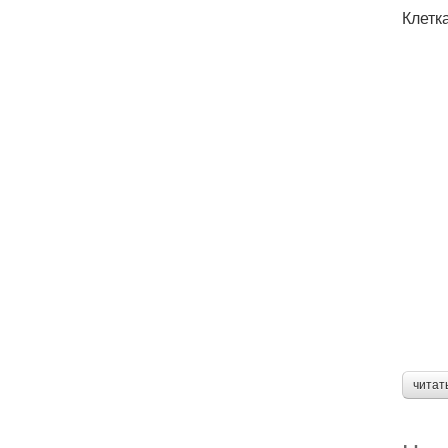
Клетк
читат