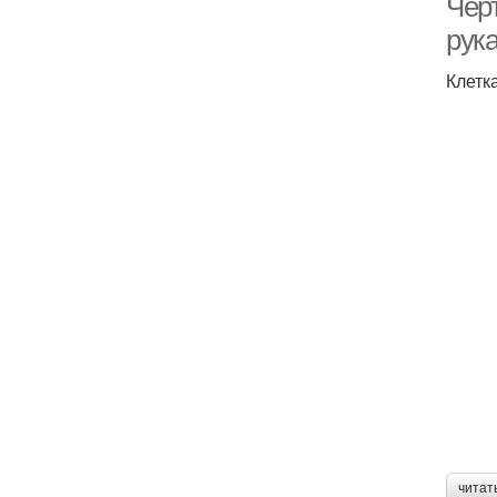
Чер
рук
Клетк
читат