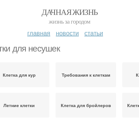
ДАЧНАЯ ЖИЗНЬ
жизнь за городом
главная
новости
статьи
тки для несушек
Клетка для кур
Требования к клеткам
К
Летние клетки
Клетка для бройлеров
Клет
Клетки на разное
Летняя клетка
Кле