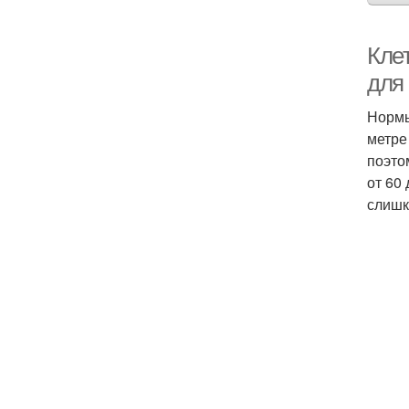
Кле
для
Нормы
метре
поэто
от 60
слишк