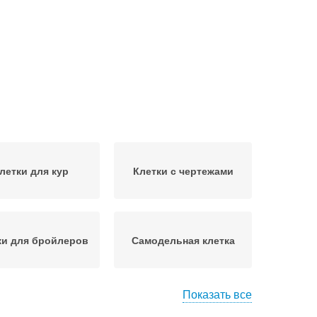
летки для кур
Клетки с чертежами
ки для бройлеров
Самодельная клетка
Показать все
тка для несушек
Клетка для кур-несушек