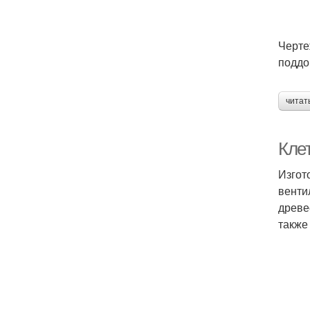
Черте
поддо
читат
Клет
Изгот
венти
древе
также