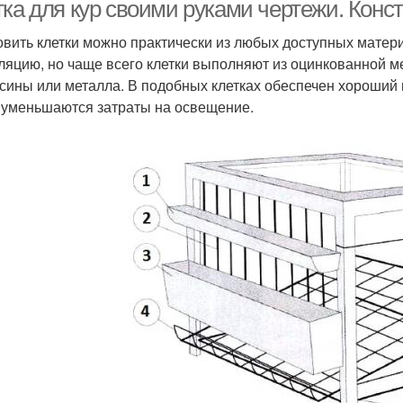
количество
ка для кур своими руками чертежи. Конс
овить клетки можно практически из любых доступных матер
ляцию, но чаще всего клетки выполняют из оцинкованной ме
томатические клетки
Клетки для кур-несушек
К
сины или металла. В подобных клетках обеспечен хороший 
 уменьшаются затраты на освещение.