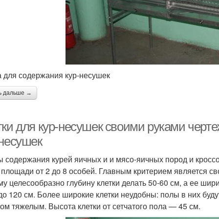
а для содержания кур-несушек
ь дальше →
тки для кур-несушек своими руками черт
-несушек
 содержания курей яичных и и мясо-яичных пород и кросс
 площади от 2 до 8 особей. Главным критерием является св
му целесообразно глубину клетки делать 50-60 см, а ее ши
 до 120 см. Более широкие клетки неудобны: полы в них буду
ом тяжелым. Высота клетки от сетчатого пола — 45 см.