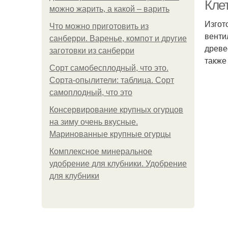
Клет
можно жарить, а какой – варить
Изгот
Что можно приготовить из
венти
санберри. Варенье, компот и другие
Ав
древе
заготовки из санберри
также
Сорт самобесплодный, что это.
Сорта-опылители: таблица. Сорт
самоплодный, что это
Консервирование крупных огурцов
на зиму очень вкусные.
Маринованные крупные огурцы
Комплексное минеральное
удобрение для клубники. Удобрение
для клубники