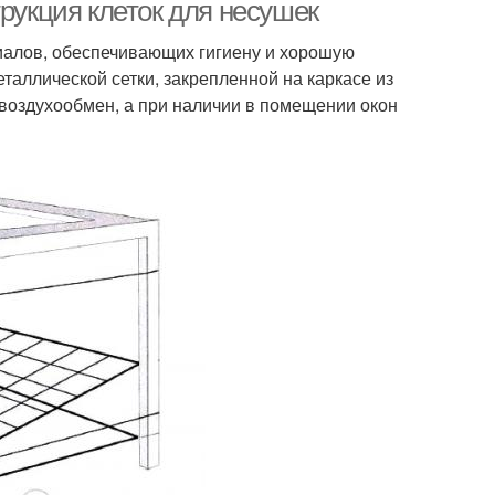
трукция клеток для несушек
иалов, обеспечивающих гигиену и хорошую
таллической сетки, закрепленной на каркасе из
летки на заказ
воздухообмен, а при наличии в помещении окон