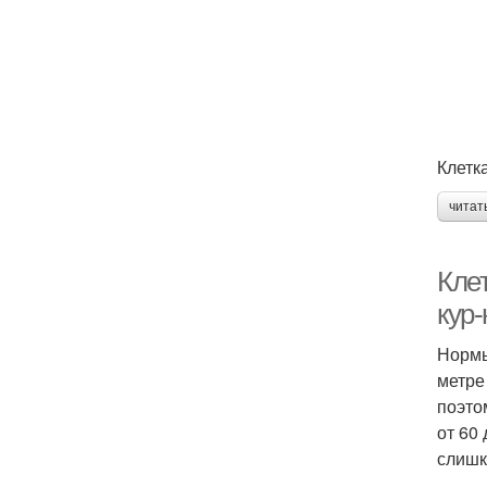
Клетк
читат
Кле
кур
Нормы
метре
поэто
от 60
слишк